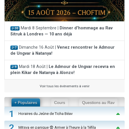
Mardi 8 Septembre |
Dinner d'hommage au Rav
J-30
Sitruk à Londres — 10 ans déjà
Dimanche 16 Août |
Venez rencontrer le Admour
J-7
de Ungvar à Natanya!
Mardi 18 Août |
Le Admour de Ungvar recevra en
J-9
plein Kikar de Natanya à Alonzo!
Voir tous les événements à venir
+ Populaires
Cours
Questions au Rav
1
Horaires du Jeûne de Ticha Béav
2
Mitsva en panique 😨 Arriver à l'heure à la Téfila