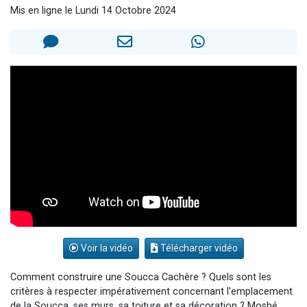
Mis en ligne le Lundi 14 Octobre 2024
4 personnes viennent de nous rejoindre sur WhatsApp
3 personnes viennent de nous rejoindre sur WhatsApp
3 personnes viennent de faire un don pour 5 jours de vacances aux Orphelins
Odaya vient de donner son Maasser
2 personnes viennent de faire un don pour Tsédaka : pauvres d'Israel
Voir la vidéo
Télécharger vidéo
Comment construire une Soucca Cachère ? Quels sont les
critères à respecter impérativement concernant l'emplacement
de la Soucca, ses murs, sa toiture et sa décoration ? Moshé