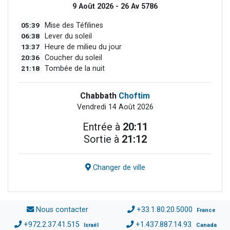
9 Août 2026 - 26 Av 5786
05:39
Mise des Téfilines
06:38
Lever du soleil
13:37
Heure de milieu du jour
20:36
Coucher du soleil
21:18
Tombée de la nuit
Chabbath
Choftim
Vendredi 14 Août 2026
Entrée à
20:11
Sortie à
21:12
Changer de ville
Nous contacter
+33.1.80.20.5000
France
+972.2.37.41.515
+1.437.887.14.93
Israël
Canada