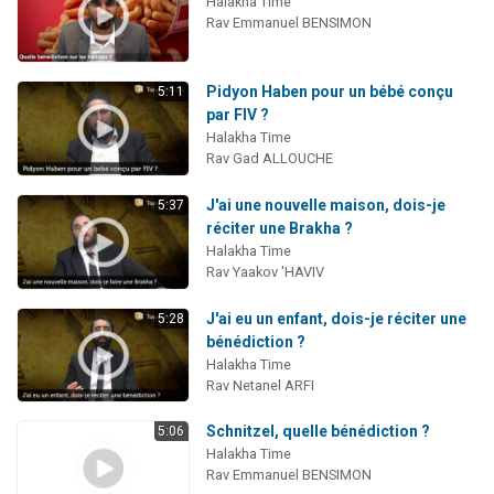
Halakha Time
Rav Emmanuel BENSIMON
Pidyon Haben pour un bébé conçu
5:11
par FIV ?
Halakha Time
Rav Gad ALLOUCHE
J'ai une nouvelle maison, dois-je
5:37
réciter une Brakha ?
Halakha Time
Rav Yaakov 'HAVIV
J'ai eu un enfant, dois-je réciter une
5:28
bénédiction ?
Halakha Time
Rav Netanel ARFI
Schnitzel, quelle bénédiction ?
5:06
Halakha Time
Rav Emmanuel BENSIMON