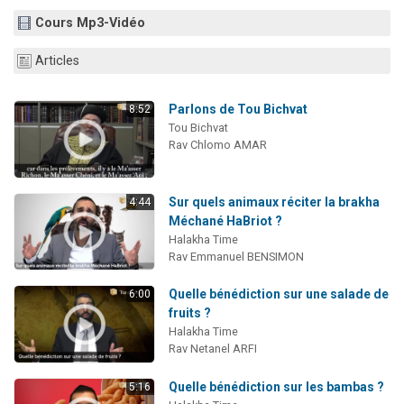
61 personnes viennent de demander une bénédiction
Cours Mp3-Vidéo
Il reste 49 places pour étudier en groupe sur Zoom
Articles
Ariel vient de donner son Maasser
Nathaniel vient de donner son Maasser
Parlons de Tou Bichvat
8:52
4 personnes viennent de nous rejoindre sur WhatsApp
Tou Bichvat
Rav Chlomo AMAR
Sur quels animaux réciter la brakha
4:44
Méchané HaBriot ?
Halakha Time
Rav Emmanuel BENSIMON
Quelle bénédiction sur une salade de
6:00
fruits ?
Halakha Time
Rav Netanel ARFI
Quelle bénédiction sur les bambas ?
5:16