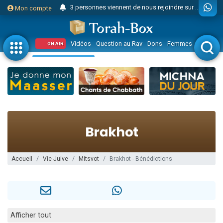
3 personnes viennent de nous rejoindre sur WhatsApp
Mon compte
Odaya vient de donner son Maasser
3 personnes viennent de faire un don pour 5 jours de vacances aux Orphelins
Vidéos
Question au Rav
Dons
Femmes
Enfants
ON AIR
3 personnes viennent de faire un don pour Diane, 80 ans, dans un appartement insalubre
2 personnes viennent de nous rejoindre sur WhatsApp
13 personnes viennent de demander une bénédiction
30 personnes viennent de faire un don pour Sauvez la jambe de Yohan
Il reste 49 places pour étudier en groupe sur Zoom
12 nouvelles musiques dans Torah-Box Music
3 personnes viennent de nous rejoindre sur WhatsApp
2 personnes viennent de nous rejoindre sur WhatsApp
Accueil
Vie Juive
Mitsvot
Brakhot - Bénédictions
2 nouvelles musiques dans Torah-Box Music
3 personnes viennent de nous rejoindre sur WhatsApp
8 personnes viennent de faire un don pour Tsédaka : pauvres d'Israel
Afficher tout
Nouvelle émission radio : Visions de grandeur n°104 : Le Chabbath et le Birkat Hamazone à travers le temps