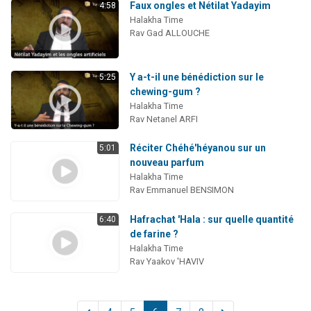
Faux ongles et Nétilat Yadayim
4:58
Halakha Time
Rav Gad ALLOUCHE
Y a-t-il une bénédiction sur le
5:25
chewing-gum ?
Halakha Time
Rav Netanel ARFI
Réciter Chéhé'héyanou sur un
5:01
nouveau parfum
Halakha Time
Rav Emmanuel BENSIMON
Hafrachat 'Hala : sur quelle quantité
6:40
de farine ?
Halakha Time
Rav Yaakov 'HAVIV