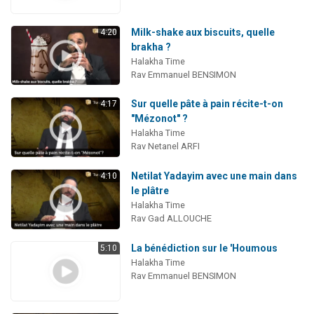
Milk-shake aux biscuits, quelle
4:20
brakha ?
Halakha Time
Rav Emmanuel BENSIMON
Sur quelle pâte à pain récite-t-on
4:17
"Mézonot" ?
Halakha Time
Rav Netanel ARFI
Netilat Yadayim avec une main dans
4:10
le plâtre
Halakha Time
Rav Gad ALLOUCHE
La bénédiction sur le 'Houmous
5:10
Halakha Time
Rav Emmanuel BENSIMON