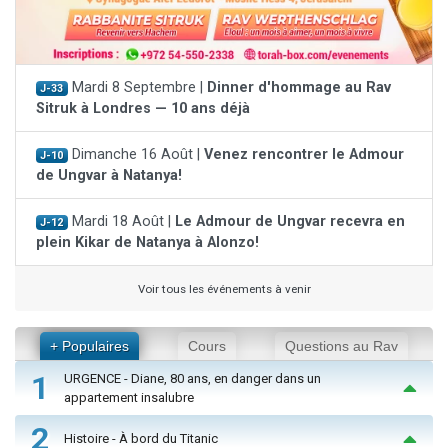
Mardi 8 Septembre |
Dinner d'hommage au Rav
J-33
Sitruk à Londres — 10 ans déjà
Dimanche 16 Août |
Venez rencontrer le Admour
J-10
de Ungvar à Natanya!
Mardi 18 Août |
Le Admour de Ungvar recevra en
J-12
plein Kikar de Natanya à Alonzo!
Voir tous les événements à venir
+ Populaires
Cours
Questions au Rav
1
URGENCE - Diane, 80 ans, en danger dans un
appartement insalubre
2
Histoire - À bord du Titanic