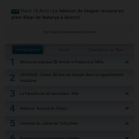
Mardi 18 Août |
Le Admour de Ungvar recevra en
J-9
plein Kikar de Natanya à Alonzo!
Voir tous les événements à venir
+ Populaires
Cours
Questions au Rav
1
Mitsva en panique 😨 Arriver à l'heure à la Téfila
2
URGENCE - Diane, 80 ans, en danger dans un appartement
insalubre
3
La Paracha en 60 secondes : Réé
4
Histoire - À bord du Titanic
5
Horaires du Jeûne de Ticha Béav
6
Panique à la boulangerie Cachère