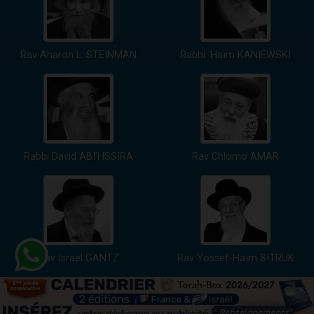
Rav Aharon L. STEINMAN
Rabbi 'Haïm KANIEWSKI
Rabbi David ABI'HSSIRA
Rav Chlomo AMAR
Rav Israël GANTZ
Rav Yossef-Haïm SITRUK