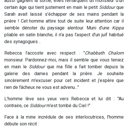
aussi gagnent la sortie, elles remarquent un monsieur d’un
certain âge qui tient justement en main le petit
Siddour
que
Sarah avait laissé s’échapper de ses mains pendant la
prière ! Cet homme attire tout de suite leur attention car il
semble dénoter du paysage alentour. Muni d’une
Kippa
pliable en satin blanche, il n’a pas l’aspect d’un juif habitué
des synagogues…
Rebecca l’accoste avec respect : "
Chabbath Chalom
monsieur. Pardonnez-moi, mais il semble que vous teniez
en main le
Siddour
que ma fille a fait tomber depuis la
galerie des dames pendant la prière. Je souhaite
sincèrement m’excuser pour cet incident et j’espère que
rien de fâcheux ne vous est advenu…"
L’homme lève ses yeux vers Rebecca et lui dit : "Au
contraire, ce
Siddour
m’est tombé du Ciel !"
Face à la mine incrédule de ses interlocutrices, l’homme
débute son récit :