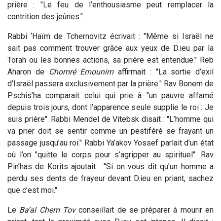
prière : "Le feu de l’enthousiasme peut remplacer la
contrition des jeûnes."
Rabbi ‘Haïm de Tchernovitz écrivait : "Même si Israël ne
sait pas comment trouver grâce aux yeux de D.ieu par la
Torah ou les bonnes actions, sa prière est entendue." Reb
Aharon de
Chomré
Emounim
affirmait : "La sortie d’exil
d’Israël passera exclusivement par la prière." Rav Bonem de
Pschis’ha comparait celui qui prie à "un pauvre affamé
depuis trois jours, dont l’apparence seule supplie le roi : Je
suis prière". Rabbi Mendel de Vitebsk disait : "L’homme qui
va prier doit se sentir comme un pestiféré se frayant un
passage jusqu’au roi." Rabbi Ya’akov Yossef parlait d’un état
où l’on "quitte le corps pour s’agripper au spirituel". Rav
Pin’has de Korits ajoutait : "Si on vous dit qu’un homme a
perdu ses dents de frayeur devant D.ieu en priant, sachez
que c’est moi."
Le
Ba’al Chem Tov
conseillait de se préparer à mourir en