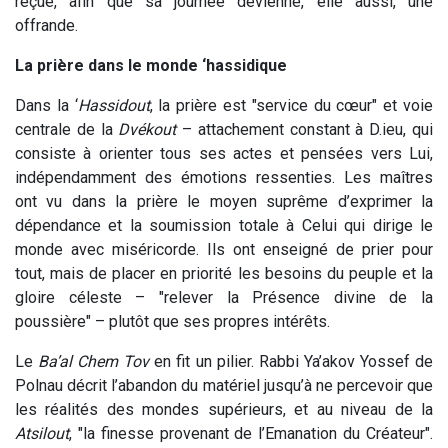
reçue, afin que sa journée devienne, elle aussi, une
offrande.
La prière dans le monde ‘hassidique
Dans la ‘
Hassidout
, la prière est "service du cœur" et voie
centrale de la
Dvékout
– attachement constant à D.ieu, qui
consiste à orienter tous ses actes et pensées vers Lui,
indépendamment des émotions ressenties. Les maîtres
ont vu dans la prière le moyen suprême d’exprimer la
dépendance et la soumission totale à Celui qui dirige le
monde avec miséricorde. Ils ont enseigné de prier pour
tout, mais de placer en priorité les besoins du peuple et la
gloire céleste – "relever la Présence divine de la
poussière" – plutôt que ses propres intérêts.
Le
Ba’al
Chem
Tov
en fit un pilier. Rabbi Ya’akov Yossef de
Polnau décrit l’abandon du matériel jusqu’à ne percevoir que
les réalités des mondes supérieurs, et au niveau de la
Atsilout
, "la finesse provenant de l’Emanation du Créateur".