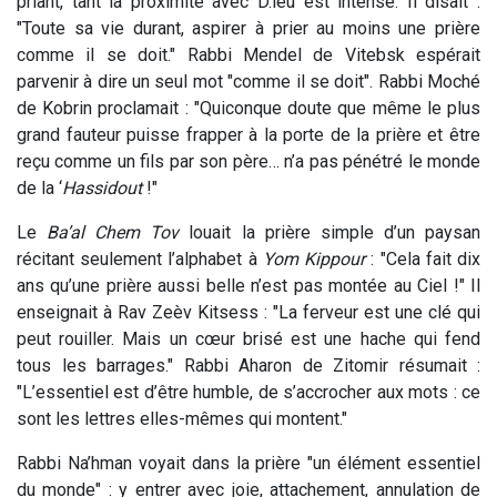
priant, tant la proximité avec D.ieu est intense. Il disait :
"Toute sa vie durant, aspirer à prier au moins une prière
comme il se doit." Rabbi Mendel de Vitebsk espérait
parvenir à dire un seul mot "comme il se doit". Rabbi Moché
de Kobrin proclamait : "Quiconque doute que même le plus
grand fauteur puisse frapper à la porte de la prière et être
reçu comme un fils par son père… n’a pas pénétré le monde
de la ‘
Hassidout
!"
Le
Ba’al
Chem
Tov
louait la prière simple d’un paysan
récitant seulement l’alphabet à
Yom
Kippour
: "Cela fait dix
ans qu’une prière aussi belle n’est pas montée au Ciel !" Il
enseignait à Rav Zeèv Kitsess : "La ferveur est une clé qui
peut rouiller. Mais un cœur brisé est une hache qui fend
tous les barrages." Rabbi Aharon de Zitomir résumait :
"L’essentiel est d’être humble, de s’accrocher aux mots : ce
sont les lettres elles-mêmes qui montent."
Rabbi Na’hman voyait dans la prière "un élément essentiel
du monde" : y entrer avec joie, attachement, annulation de