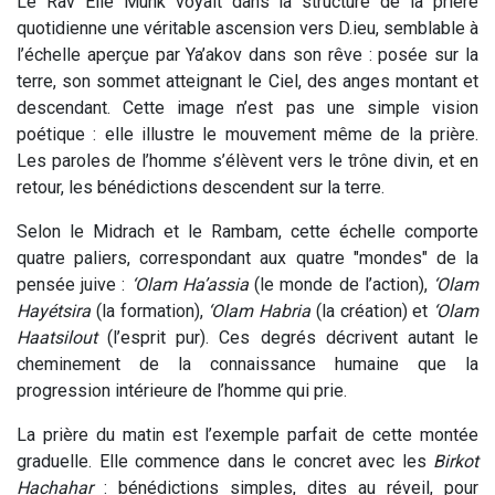
Le Rav Elie Munk voyait dans la structure de la prière
quotidienne une véritable ascension vers D.ieu, semblable à
l’échelle aperçue par Ya’akov dans son rêve : posée sur la
terre, son sommet atteignant le Ciel, des anges montant et
descendant. Cette image n’est pas une simple vision
poétique : elle illustre le mouvement même de la prière.
Les paroles de l’homme s’élèvent vers le trône divin, et en
retour, les bénédictions descendent sur la terre.
Selon le Midrach et le Rambam, cette échelle comporte
quatre paliers, correspondant aux quatre "mondes" de la
pensée juive :
‘Olam Ha’assia
(le monde de l’action),
‘Olam
Hayétsira
(la formation),
‘Olam Habria
(la création) et
‘Olam
Haatsilout
(l’esprit pur). Ces degrés décrivent autant le
cheminement de la connaissance humaine que la
progression intérieure de l’homme qui prie.
La prière du matin est l’exemple parfait de cette montée
graduelle. Elle commence dans le concret avec les
Birkot
Hachahar
: bénédictions simples, dites au réveil, pour