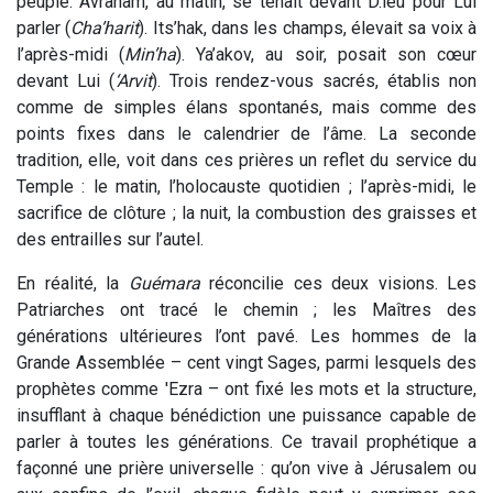
peuple. Avraham, au matin, se tenait devant D.ieu pour Lui
parler (
Cha’harit
). Its’hak, dans les champs, élevait sa voix à
l’après-midi (
Min’ha
). Ya’akov, au soir, posait son cœur
devant Lui (
‘Arvit
). Trois rendez-vous sacrés, établis non
comme de simples élans spontanés, mais comme des
points fixes dans le calendrier de l’âme. La seconde
tradition, elle, voit dans ces prières un reflet du service du
Temple : le matin, l’holocauste quotidien ; l’après-midi, le
sacrifice de clôture ; la nuit, la combustion des graisses et
des entrailles sur l’autel.
En réalité, la
Guémara
réconcilie ces deux visions. Les
Patriarches ont tracé le chemin ; les Maîtres des
générations ultérieures l’ont pavé. Les hommes de la
Grande Assemblée – cent vingt Sages, parmi lesquels des
prophètes comme 'Ezra – ont fixé les mots et la structure,
insufflant à chaque bénédiction une puissance capable de
parler à toutes les générations. Ce travail prophétique a
façonné une prière universelle : qu’on vive à Jérusalem ou