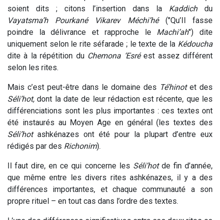
soient dits ; citons l’insertion dans la
Kaddich
du
Vayatsma’h Pourkané Vikarev Méchi’hé
("Qu’Il fasse
poindre la délivrance et rapproche le
Machi’ah
") dite
uniquement selon le rite séfarade ; le texte de la
Kédoucha
dite à la répétition du
Chemona ‘Esré
est assez différent
selon les rites.
Mais c’est peut-être dans le domaine des
Té’hinot
et des
Séli’hot,
dont la date de leur rédaction est récente, que les
différenciations sont les plus importantes : ces textes ont
été instaurés au Moyen Age en général (les textes des
Séli’hot
ashkénazes ont été pour la plupart d’entre eux
rédigés par des
Richonim
).
Il faut dire, en ce qui concerne les
Séli’hot
de fin d’année,
que même entre les divers rites ashkénazes, il y a des
différences importantes, et chaque communauté a son
propre rituel – en tout cas dans l’ordre des textes.