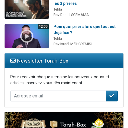
les 3 prières
Téfila
Rav Daniel SCEMAMA
Pourquoi prier alors que tout est
12:05
déjà fixé ?
Téfila
Rav Israël-Méïr CREMISI
Newsletter Torah-Box
Pour recevoir chaque semaine les nouveaux cours et
articles, inscrivez-vous dès maintenant :