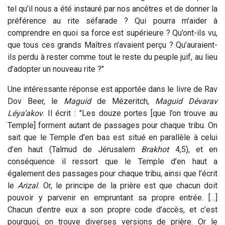
tel qu’il nous a été instauré par nos ancêtres et de donner la
préférence au rite séfarade ? Qui pourra m’aider à
comprendre en quoi sa force est supérieure ? Qu’ont-ils vu,
que tous ces grands Maîtres n’avaient perçu ? Qu’auraient-
ils perdu à rester comme tout le reste du peuple juif, au lieu
d’adopter un nouveau rite ?"
Une intéressante réponse est apportée dans le livre de Rav
Dov Beer, le
Maguid
de Mézeritch,
Maguid Dévarav
Léya’akov
. Il écrit : "Les douze portes [que l’on trouve au
Temple] forment autant de passages pour chaque tribu. On
sait que le Temple d’en bas est situé en parallèle à celui
d’en haut (Talmud de Jérusalem
Brakhot
4,5), et en
conséquence il ressort que le Temple d’en haut a
également des passages pour chaque tribu, ainsi que l’écrit
le
Arizal
. Or, le principe de la prière est que chacun doit
pouvoir y parvenir en empruntant sa propre entrée. […]
Chacun d’entre eux a son propre code d’accès, et c’est
pourquoi, on trouve diverses versions de prière. Or le