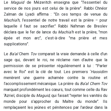
Le
Maguid
de Mézeritch enseigna que "l’essentiel du
service de nos jours est celui de la prière". Rabbi Chnéor
Zalman de Lyadi affirma : "En ces temps de venue du
Machia’h
, l’essentiel de notre travail est la prière – pour
laquelle il faut se sacrifier." Rabbi Na’hman de Breslev
déclara que le fer de lance du
Machia’h
est la prière, "mon
épée et mon arc", c’est-à-dire "ma prière et mes
supplications".
Le
Ba’al
Chem
Tov
comparait la vraie demande à celle d’un
sage qui, devant le roi, ne réclame rien d’autre que la
permission de se présenter régulièrement à lui : "Parler
avec le Roi" est la clé de tout. Les premiers ‘
Hassidim
menèrent une guerre acharnée contre la routine et
l’accomplissement mécanique. La prière du
Ba’al Chem Tov
marquait profondément les cœurs, tout comme celle du Rav
‘Azriel, disciple du
Maguid
, qui faisait "rejeter les vanités du
monde pour s’approcher du Maître du monde". Ils
remplaçaient les jeûnes et pénitences par l’ardeur dans la