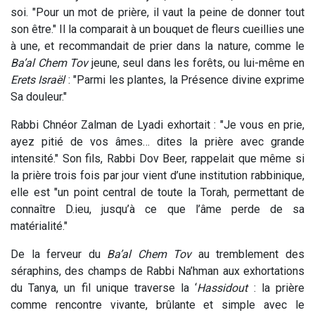
soi. "Pour un mot de prière, il vaut la peine de donner tout
son être." Il la comparait à un bouquet de fleurs cueillies une
à une, et recommandait de prier dans la nature, comme le
Ba’al
Chem
Tov
jeune, seul dans les forêts, ou lui-même en
Erets
Israël
: "Parmi les plantes, la Présence divine exprime
Sa douleur."
Rabbi Chnéor Zalman de Lyadi exhortait : "Je vous en prie,
ayez pitié de vos âmes… dites la prière avec grande
intensité." Son fils, Rabbi Dov Beer, rappelait que même si
la prière trois fois par jour vient d’une institution rabbinique,
elle est "un point central de toute la Torah, permettant de
connaître D.ieu, jusqu’à ce que l’âme perde de sa
matérialité."
De la ferveur du
Ba’al
Chem
Tov
au tremblement des
séraphins, des champs de Rabbi Na’hman aux exhortations
du Tanya, un fil unique traverse la ‘
Hassidout
: la prière
comme rencontre vivante, brûlante et simple avec le