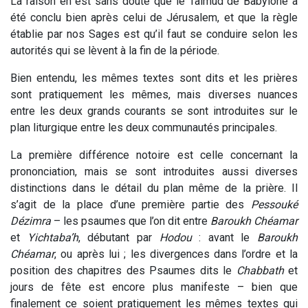
La raison en est sans doute que le Talmud de Babylone a
été conclu bien après celui de Jérusalem, et que la règle
établie par nos Sages est qu’il faut se conduire selon les
autorités qui se lèvent à la fin de la période.
Bien entendu, les mêmes textes sont dits et les prières
sont pratiquement les mêmes, mais diverses nuances
entre les deux grands courants se sont introduites sur le
plan liturgique entre les deux communautés principales.
La première différence notoire est celle concernant la
prononciation, mais se sont introduites aussi diverses
distinctions dans le détail du plan même de la prière. Il
s’agit de la place d’une première partie des
Pessouké
Dézimra
– les psaumes que l’on dit entre
Baroukh Chéamar
et
Yichtaba’h
, débutant par
Hodou
: avant le
Baroukh
Chéamar
, ou après lui ; les divergences dans l’ordre et la
position des chapitres des Psaumes dits le
Chabbath
et
jours de fête est encore plus manifeste – bien que
finalement ce soient pratiquement les mêmes textes qui