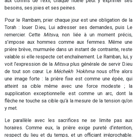
aux confins de l’exil, chaque fidèle peut y exprimer ses
besoins, ses joies et ses peines.
Pour le Rambam, prier chaque jour est une obligation de la
Torah
: louer D.ieu, Lui adresser ses demandes, puis Le
remercier. Cette
Mitsva
, non liée à un moment précis,
s’impose aux hommes comme aux femmes. Même une
prière brève, murmurée dans un instant de contrainte, reste
valable si elle respecte cet enchaînement. Le Ramban, lui, y
voit l’expression de la
Mitsva
plus générale de servir D.ieu
de tout son cœur. Le
Méchekh ‘Hokhma
nous offre alors
une image forte : la prière fixe est comme une épée, qui
atteint sa cible même avec une force modeste ; la
supplication exceptionnelle est comme un arc, dont la
flèche ne touche sa cible qu’à la mesure de la tension qu’on
y met.
Le parallèle avec les sacrifices ne se limite pas aux
horaires. Comme eux, la prière exige pureté d’intention,
respect du lieu et du temps, et un officiant irréprochable.