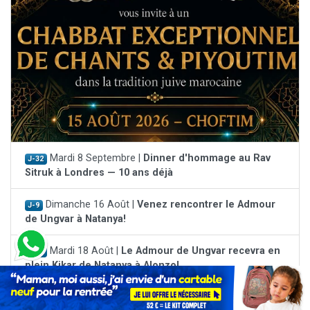
Mardi 8 Septembre |
Dinner d'hommage au Rav
J-32
Sitruk à Londres — 10 ans déjà
Dimanche 16 Août |
Venez rencontrer le Admour
J-9
de Ungvar à Natanya!
Mardi 18 Août |
Le Admour de Ungvar recevra en
J-11
plein Kikar de Natanya à Alonzo!
Voir tous les événements à venir