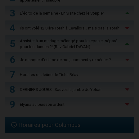
appartement insalubre
3
L'édito de la semaine - En visite chez le Steipler
4
Ils ont volé 12 Sifré Torah à Levallois… mais pas la Torah
5
Assister à un mariage mélangé pour le repas et séparé
pour les danses ?! (Rav Gabriel DAYAN)
6
Je manque d'estime de moi, comment y remédier ?
7
Horaires du Jeûne de Ticha Béav
8
DERNIERS JOURS : Sauvez la jambe de Yohan
9
Elyana au buisson ardent
Horaires pour Columbus