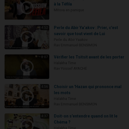
à la Téfila
Mitsva en panique
Perle du Abir Ya’akov : Prier, c'est
4:52
savoir que tout vient de Lui
Perle du Abir Yaakov
Rav Emmanuel BENSIMON
Vérifier les Tsitsit avant de les porter
8:07
Halakha Time
Rav Yossef AYACHE
Choisir un 'Hazan qui prononce mal
4:56
les mots
Halakha Time
Rav Emmanuel BENSIMON
Doit-on s'entendre quand on lit le
4:37
Chéma ?
Halakha Time