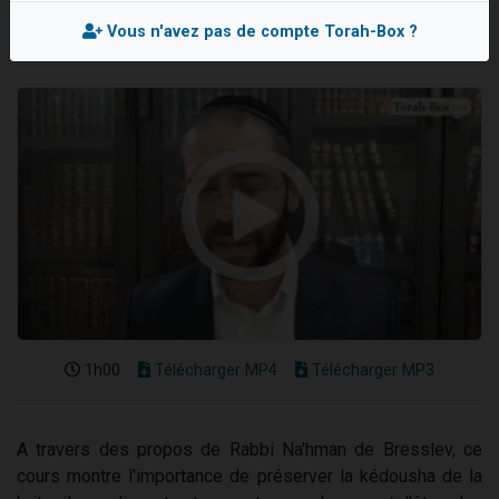
Nouvelle émission radio : Visions de grandeur n°104 : Le Chabbath et le Birkat Hamazone à travers le temps
Vous n'avez pas de compte Torah-Box ?
61 personnes viennent de demander une bénédiction
Ariel vient de donner son Maasser
Il reste 49 places pour étudier en groupe sur Zoom
Eva vient de donner son Maasser
1h00
Télécharger MP4
Télécharger MP3
A travers des propos de Rabbi Na'hman de Bresslev, ce
cours montre l'importance de préserver la kédousha de la