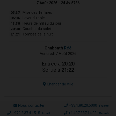
7 Août 2026 - 24 Av 5786
05:37
Mise des Téfilines
06:36
Lever du soleil
13:38
Heure de milieu du jour
20:38
Coucher du soleil
21:21
Tombée de la nuit
Chabbath
Réé
Vendredi 7 Août 2026
Entrée à
20:20
Sortie à
21:22
Changer de ville
Nous contacter
+33.1.80.20.5000
France
+972.2.37.41.515
+1.437.887.14.93
Israël
Canada