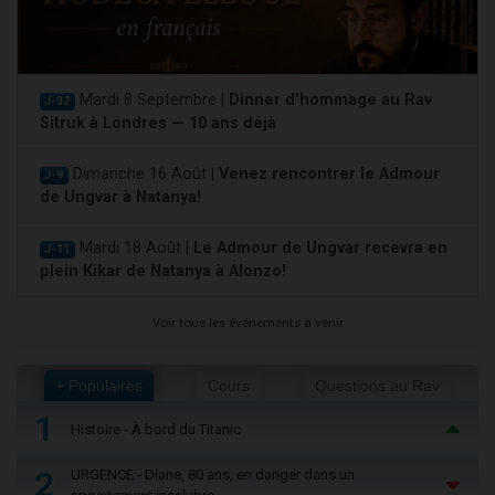
Mardi 8 Septembre |
Dinner d'hommage au Rav
J-32
Sitruk à Londres — 10 ans déjà
Dimanche 16 Août |
Venez rencontrer le Admour
J-9
de Ungvar à Natanya!
Mardi 18 Août |
Le Admour de Ungvar recevra en
J-11
plein Kikar de Natanya à Alonzo!
Voir tous les événements à venir
+ Populaires
Cours
Questions au Rav
1
Histoire - À bord du Titanic
2
URGENCE - Diane, 80 ans, en danger dans un