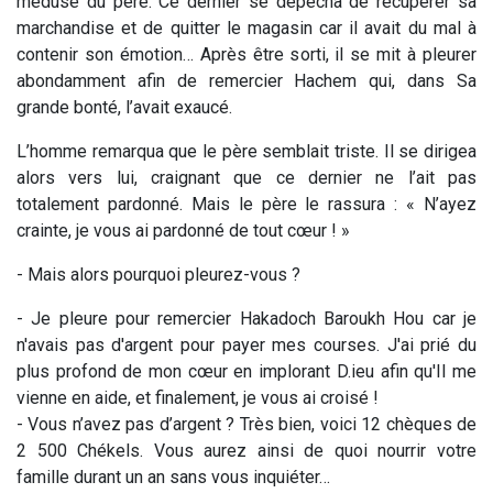
médusé du père. Ce dernier se dépêcha de récupérer sa
marchandise et de quitter le magasin car il avait du mal à
contenir son émotion… Après être sorti, il se mit à pleurer
abondamment afin de remercier Hachem qui, dans Sa
grande bonté, l’avait exaucé.
L’homme remarqua que le père semblait triste. Il se dirigea
alors vers lui, craignant que ce dernier ne l’ait pas
totalement pardonné. Mais le père le rassura : « N’ayez
crainte, je vous ai pardonné de tout cœur ! »
- Mais alors pourquoi pleurez-vous ?
- Je pleure pour remercier Hakadoch Baroukh Hou car je
n'avais pas d'argent pour payer mes courses. J'ai prié du
plus profond de mon cœur en implorant D.ieu afin qu'Il me
vienne en aide, et finalement, je vous ai croisé !
- Vous n’avez pas d’argent ? Très bien, voici 12 chèques de
2 500 Chékels. Vous aurez ainsi de quoi nourrir votre
famille durant un an sans vous inquiéter…