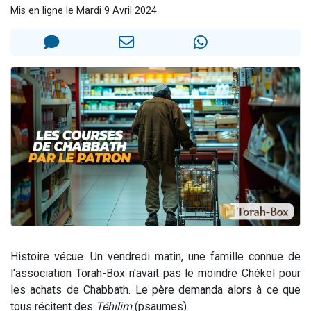
Mis en ligne le Mardi 9 Avril 2024
3 personnes viennent de nous rejoindre sur WhatsApp
11 personnes viennent de demander une bénédiction
Il reste 49 places pour étudier en groupe sur Zoom
3 personnes viennent de faire un don pour Diane, 80 ans, dans un appartement insalubre
5 personnes viennent de faire un don pour Reloger Rivka, 6 enfants, victime de violences...
Histoire vécue. Un vendredi matin, une famille connue de
l'association Torah-Box n'avait pas le moindre Chékel pour
les achats de Chabbath. Le père demanda alors à ce que
tous récitent des
Téhilim
(psaumes).