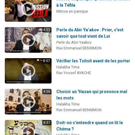
à la Téfila
Mitsva en panique
Perle du Abir Ya’akov : Prier, c'est
4:52
savoir que tout vient de Lui
Perle du Abir Yaakov
Rav Emmanuel BENSIMON
Vérifier les Tsitsit avant de les porter
8:07
Halakha Time
Rav Yossef AYACHE
Choisir un 'Hazan qui prononce mal
4:56
les mots
Halakha Time
Rav Emmanuel BENSIMON
Doit-on s'entendre quand on lit le
4:37
Chéma ?