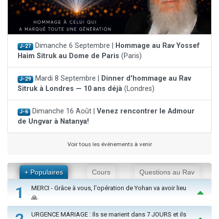
Dimanche 6 Septembre |
Hommage au Rav Yossef
J-27
Haim Sitruk au Dome de Paris
(Paris)
Mardi 8 Septembre |
Dinner d'hommage au Rav
J-29
Sitruk à Londres — 10 ans déjà
(Londres)
Dimanche 16 Août |
Venez rencontrer le Admour
J-6
de Ungvar à Natanya!
Voir tous les événements à venir
+ Populaires
Cours
Questions au Rav
1
MERCI - Grâce à vous, l'opération de Yohan va avoir lieu
🙏
URGENCE MARIAGE : Ils se marient dans 7 JOURS et ils