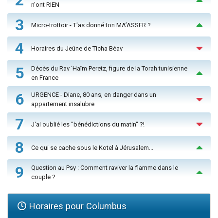
2
n'ont RIEN
3
Micro-trottoir - T'as donné ton MA’ASSER ?
4
Horaires du Jeûne de Ticha Béav
5
Décès du Rav ‘Haïm Peretz, figure de la Torah tunisienne
en France
6
URGENCE - Diane, 80 ans, en danger dans un
appartement insalubre
7
J'ai oublié les "bénédictions du matin" ?!
8
Ce qui se cache sous le Kotel à Jérusalem...
9
Question au Psy : Comment raviver la flamme dans le
couple ?
Horaires pour Columbus