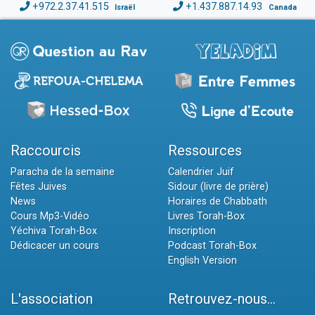
+972.2.37.41.515
+1.437.887.14.93
Israël
Canada
Raccourcis
Ressources
Paracha de la semaine
Calendrier Juif
Fêtes Juives
Sidour (livre de prière)
News
Horaires de Chabbath
Cours Mp3-Vidéo
Livres Torah-Box
Yéchiva Torah-Box
Inscription
Dédicacer un cours
Podcast Torah-Box
English Version
L'association
Retrouvez-nous...