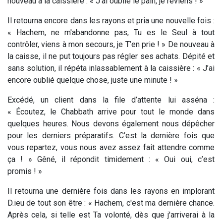
nouveau à la caissière : « J'ai oublié le pain, je reviens ! »
Il retourna encore dans les rayons et pria une nouvelle fois :
« Hachem, ne m'abandonne pas, Tu es le Seul à tout
contrôler, viens à mon secours, je T’en prie ! » De nouveau à
la caisse, il ne put toujours pas régler ses achats. Dépité et
sans solution, il répéta inlassablement à la caissière : « J’ai
encore oublié quelque chose, juste une minute ! »
Excédé, un client dans la file d’attente lui asséna :
« Écoutez, le Chabbath arrive pour tout le monde dans
quelques heures. Nous devons également nous dépêcher
pour les derniers préparatifs. C’est la dernière fois que
vous repartez, vous nous avez assez fait attendre comme
ça ! » Gêné, il répondit timidement : « Oui oui, c’est
promis ! »
Il retourna une dernière fois dans les rayons en implorant
D.ieu de tout son être : « Hachem, c'est ma dernière chance.
Après cela, si telle est Ta volonté, dès que j'arriverai à la