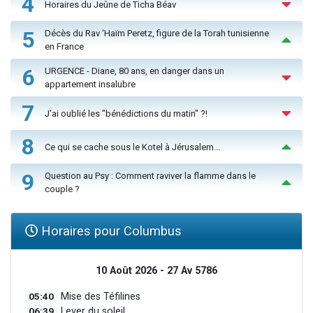
4
Horaires du Jeûne de Ticha Béav
5
Décès du Rav ‘Haïm Peretz, figure de la Torah tunisienne
en France
6
URGENCE - Diane, 80 ans, en danger dans un
appartement insalubre
7
J'ai oublié les "bénédictions du matin" ?!
8
Ce qui se cache sous le Kotel à Jérusalem...
9
Question au Psy : Comment raviver la flamme dans le
couple ?
Horaires pour Columbus
10 Août 2026 - 27 Av 5786
05:40
Mise des Téfilines
06:39
Lever du soleil