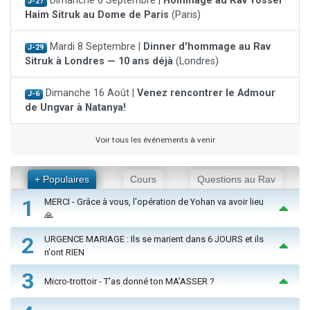
Dimanche 6 Septembre |
Hommage au Rav Yossef
J-27
Haim Sitruk au Dome de Paris
(Paris)
Mardi 8 Septembre |
Dinner d'hommage au Rav
J-29
Sitruk à Londres — 10 ans déjà
(Londres)
Dimanche 16 Août |
Venez rencontrer le Admour
J-6
de Ungvar à Natanya!
Voir tous les événements à venir
+ Populaires
Cours
Questions au Rav
1
MERCI - Grâce à vous, l'opération de Yohan va avoir lieu
🙏
2
URGENCE MARIAGE : Ils se marient dans 6 JOURS et ils
n'ont RIEN
3
Micro-trottoir - T'as donné ton MA’ASSER ?