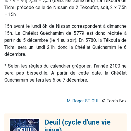
¼ / 4 = 91j 7,5h = 7,5h (sans les semaines). La Tékoufa de
Tichri précède celle de Nissan de 2 Tékoufot, soit, 2 x 7,5h
= 15h.
15h avant le lundi 6h de Nissan correspondent à dimanche
15h. La Chéélat Guéchamim de 5779 est donc récitée à
partir du 5 décembre (le 4 au soir). En 5780, la Tékoufa de
Tichri sera un lundi 21h, donc la Chéélat Guéchamim le 6
décembre.
* Selon les règles du calendrier grégorien, l’année 2100 ne
sera pas bissextile. A partir de cette date, la Chéélat
Guéchamim se fera les 6 ou 7 décembre.
M. Roger STIOUI
- © Torah-Box
Deuil (cycle d'une vie
juive)