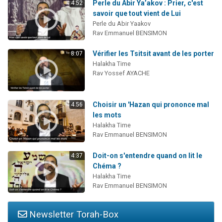
Perle du Abir Ya’akov : Prier, c'est
4:52
savoir que tout vient de Lui
Perle du Abir Yaakov
Rav Emmanuel BENSIMON
Vérifier les Tsitsit avant de les porter
8:07
Halakha Time
Rav Yossef AYACHE
Choisir un 'Hazan qui prononce mal
4:56
les mots
Halakha Time
Rav Emmanuel BENSIMON
Doit-on s'entendre quand on lit le
4:37
Chéma ?
Halakha Time
Rav Emmanuel BENSIMON
Newsletter Torah-Box