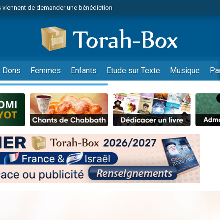
 viennent de demander une bénédiction
viennent de nous rejoindre sur WhatsApp
49 places pour étudier en groupe sur Zoom
nes viennent de faire un don pour Diane, 80 ans, dans un appartement insalu
 donner son Maasser
Dons
Femmes
Enfants
Etude sur Texte
Musique
Pa
viennent de nous rejoindre sur WhatsApp
viennent de nous rejoindre sur WhatsApp
es viennent de faire un don pour 5 jours de vacances aux Orphelins
de donner son Maasser
 viennent de demander une bénédiction
viennent de nous rejoindre sur WhatsApp
nnes viennent de faire un don pour Sauvez la jambe de Yohan
lles musiques dans Torah-Box Music
49 places pour étudier en groupe sur Zoom
viennent de nous rejoindre sur WhatsApp