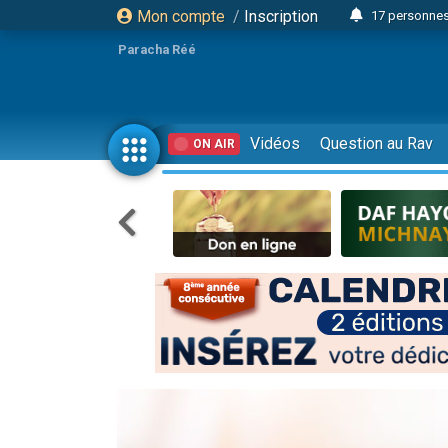
Mon compte
/
Inscription
17 personnes
4 personnes 
Paracha Réé
Il reste 
23 person
Eva vient de
Vidéos
Question au Rav
ON AIR
4 personnes 
3 personnes 
3 personn
Odaya vient 
13 personnes
2 personnes 
30 perso
12 nouve
Il reste 
3 personnes 