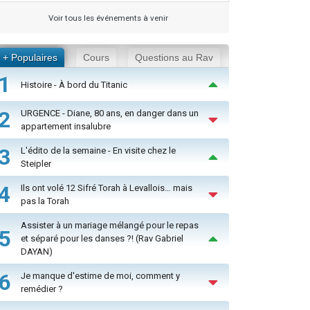
Voir tous les événements à venir
+ Populaires
Cours
Questions au Rav
1
Histoire - À bord du Titanic
2
URGENCE - Diane, 80 ans, en danger dans un
appartement insalubre
3
L'édito de la semaine - En visite chez le
Steipler
4
Ils ont volé 12 Sifré Torah à Levallois… mais
pas la Torah
Assister à un mariage mélangé pour le repas
5
et séparé pour les danses ?! (Rav Gabriel
DAYAN)
6
Je manque d'estime de moi, comment y
remédier ?