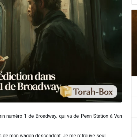
 train numéro 1 de Broadway, qui va de Penn Station à Van
ers de mon wagon descendent. Je me retrouve seul.