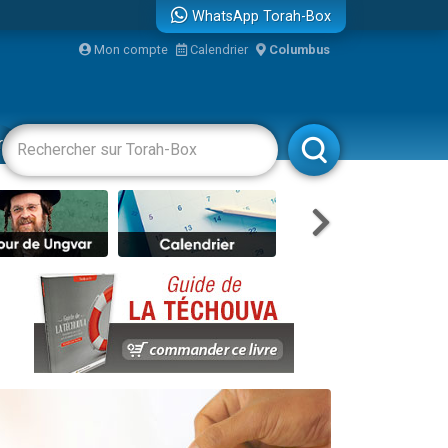
WhatsApp Torah-Box
Mon compte
Calendrier
Columbus
bre
racha
Divertissements
Livres
Rabbanim