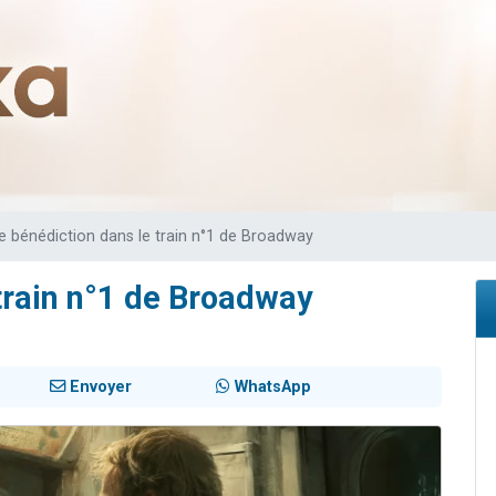
viennent de nous rejoindre sur WhatsApp
les musiques dans Torah-Box Music
viennent de nous rejoindre sur WhatsApp
es viennent de faire un don pour Tsédaka : pauvres d'Israel
es viennent de faire un don pour 1 Journée de Vacances Pour les Enfants
e bénédiction dans le train n°1 de Broadway
train n°1 de Broadway
Envoyer
WhatsApp