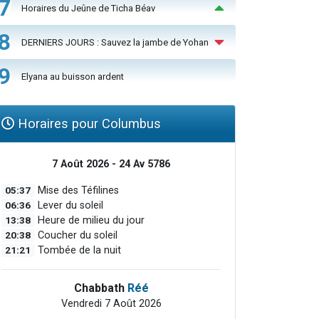
7
Horaires du Jeûne de Ticha Béav
8
DERNIERS JOURS : Sauvez la jambe de Yohan
9
Elyana au buisson ardent
Horaires pour Columbus
7 Août 2026 - 24 Av 5786
05:37
Mise des Téfilines
06:36
Lever du soleil
13:38
Heure de milieu du jour
20:38
Coucher du soleil
21:21
Tombée de la nuit
Chabbath
Réé
Vendredi 7 Août 2026