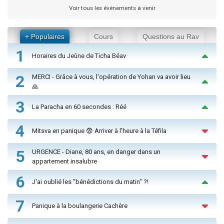
Voir tous les événements à venir
+ Populaires
Cours
Questions au Rav
1
Horaires du Jeûne de Ticha Béav
2
MERCI - Grâce à vous, l'opération de Yohan va avoir lieu
🙏
3
La Paracha en 60 secondes : Réé
4
Mitsva en panique 😨 Arriver à l'heure à la Téfila
5
URGENCE - Diane, 80 ans, en danger dans un
appartement insalubre
6
J'ai oublié les "bénédictions du matin" ?!
7
Panique à la boulangerie Cachère