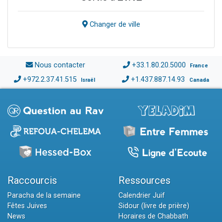
Changer de ville
Nous contacter
+33.1.80.20.5000
France
+972.2.37.41.515
+1.437.887.14.93
Israël
Canada
Raccourcis
Ressources
Paracha de la semaine
Calendrier Juif
Fêtes Juives
Sidour (livre de prière)
News
Horaires de Chabbath