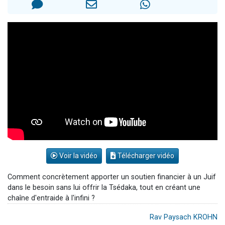
17 personnes viennent de demander une bénédiction
4 personnes viennent de nous rejoindre sur WhatsApp
Il reste 49 places pour étudier en groupe sur Zoom
Eva vient de donner son Maasser
Eli vient de donner son Maasser
Voir la vidéo
Télécharger vidéo
Comment concrètement apporter un soutien financier à un Juif
dans le besoin sans lui offrir la Tsédaka, tout en créant une
chaîne d'entraide à l'infini ?
Rav Paysach KROHN