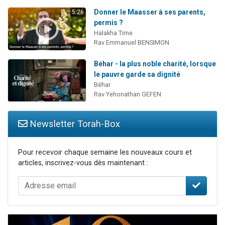
Donner le Maasser à ses parents,
5:26
permis ?
Halakha Time
Rav Emmanuel BENSIMON
Béhar - la plus noble charité, lorsque
le pauvre garde sa dignité
Béhar
Rav Yehonathan GEFEN
Newsletter Torah-Box
Pour recevoir chaque semaine les nouveaux cours et
articles, inscrivez-vous dès maintenant :