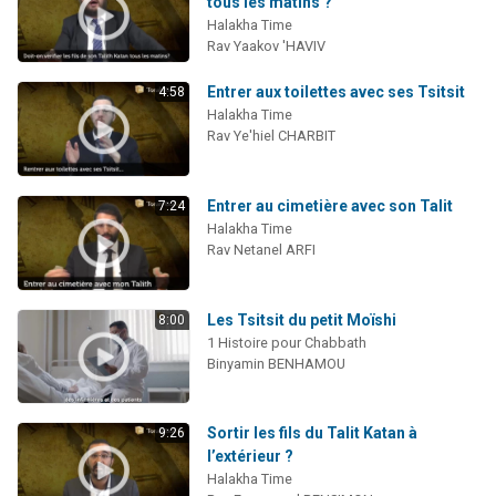
tous les matins ?
Halakha Time
Rav Yaakov 'HAVIV
Entrer aux toilettes avec ses Tsitsit
4:58
Halakha Time
Rav Ye'hiel CHARBIT
Entrer au cimetière avec son Talit
7:24
Halakha Time
Rav Netanel ARFI
Les Tsitsit du petit Moïshi
8:00
1 Histoire pour Chabbath
Binyamin BENHAMOU
Sortir les fils du Talit Katan à
9:26
l’extérieur ?
Halakha Time