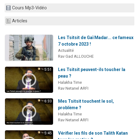
2 personnes viennent de nous rejoindre sur WhatsApp
Cours Mp3-Vidéo
13 personnes viennent de demander une bénédiction
Articles
Il reste 49 places pour étudier en groupe sur Zoom
12 nouvelles musiques dans Torah-Box Music
Les Tsitsit de Gaï Madar... ce fameux
2 personnes viennent de nous rejoindre sur WhatsApp
7 octobre 2023 !
Actualité
Rav Gad ALLOUCHE
Les Tsitsit peuvent-ils toucher la
5:51
peau ?
Halakha Time
Rav Netanel ARFI
Mes Tsitsit touchent le sol,
6:33
problème ?
Halakha Time
Rav Netanel ARFI
Vérifier les fils de son Talith Katan
5:45