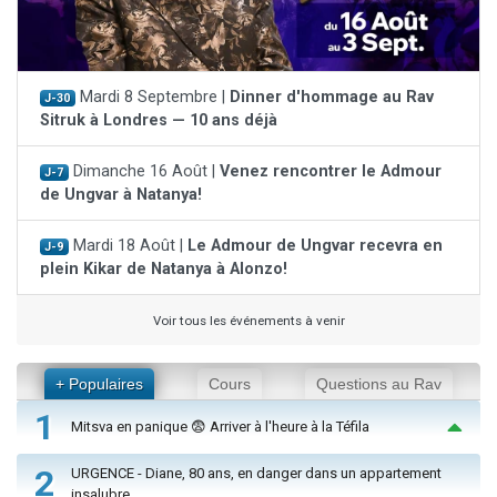
Mardi 8 Septembre |
Dinner d'hommage au Rav
J-30
Sitruk à Londres — 10 ans déjà
Dimanche 16 Août |
Venez rencontrer le Admour
J-7
de Ungvar à Natanya!
Mardi 18 Août |
Le Admour de Ungvar recevra en
J-9
plein Kikar de Natanya à Alonzo!
Voir tous les événements à venir
+ Populaires
Cours
Questions au Rav
1
Mitsva en panique 😨 Arriver à l'heure à la Téfila
2
URGENCE - Diane, 80 ans, en danger dans un appartement
insalubre