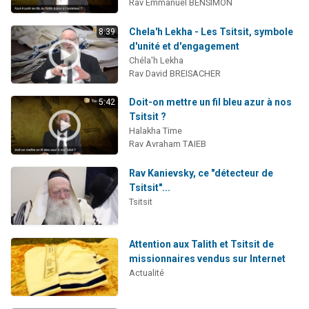
Rav Emmanuel BENSIMON
Chela'h Lekha - Les Tsitsit, symbole
8:39
d'unité et d'engagement
Chéla'h Lekha
Rav David BREISACHER
Doit-on mettre un fil bleu azur à nos
5:42
Tsitsit ?
Halakha Time
Rav Avraham TAIEB
Rav Kanievsky, ce "détecteur de
Tsitsit"...
Tsitsit
Attention aux Talith et Tsitsit de
missionnaires vendus sur Internet
Actualité