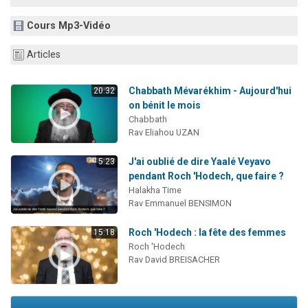
13 personnes viennent de demander une bénédiction
Cours Mp3-Vidéo
30 personnes viennent de faire un don pour Sauvez la jambe de Yohan
Il reste 49 places pour étudier en groupe sur Zoom
Articles
12 nouvelles musiques dans Torah-Box Music
Chabbath Mévarékhim - Aujourd'hui
20:32
29 personnes viennent de demander une bénédiction
on bénit le mois
Chabbath
Rav Eliahou UZAN
J'ai oublié de dire Yaalé Veyavo
5:23
pendant Roch 'Hodech, que faire ?
Halakha Time
Rav Emmanuel BENSIMON
Roch 'Hodech : la fête des femmes
15:18
Roch 'Hodech
Rav David BREISACHER