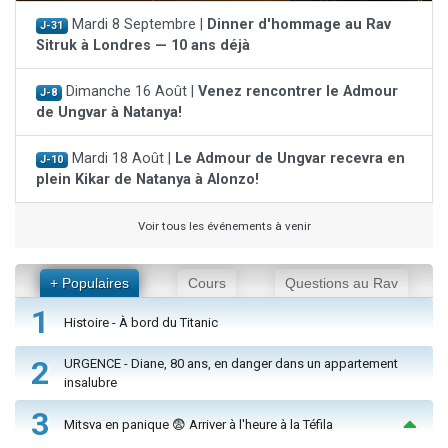
Mardi 8 Septembre |
Dinner d'hommage au Rav
J-31
Sitruk à Londres — 10 ans déjà
Dimanche 16 Août |
Venez rencontrer le Admour
J-8
de Ungvar à Natanya!
Mardi 18 Août |
Le Admour de Ungvar recevra en
J-10
plein Kikar de Natanya à Alonzo!
Voir tous les événements à venir
+ Populaires
Cours
Questions au Rav
1
Histoire - À bord du Titanic
2
URGENCE - Diane, 80 ans, en danger dans un appartement
insalubre
3
Mitsva en panique 😨 Arriver à l'heure à la Téfila