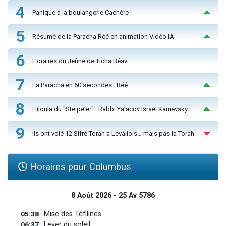
4
Panique à la boulangerie Cachère
5
Résumé de la Paracha Réé en animation Vidéo IA
6
Horaires du Jeûne de Ticha Béav
7
La Paracha en 60 secondes : Réé
8
Hiloula du "Steïpeler" : Rabbi Ya’acov Israël Kanievsky
9
Ils ont volé 12 Sifré Torah à Levallois… mais pas la Torah
Horaires pour Columbus
8 Août 2026 - 25 Av 5786
05:38
Mise des Téfilines
06:37
Lever du soleil