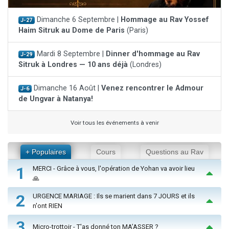
Dimanche 6 Septembre |
Hommage au Rav Yossef
J-27
Haim Sitruk au Dome de Paris
(Paris)
Mardi 8 Septembre |
Dinner d'hommage au Rav
J-29
Sitruk à Londres — 10 ans déjà
(Londres)
Dimanche 16 Août |
Venez rencontrer le Admour
J-6
de Ungvar à Natanya!
Voir tous les événements à venir
+ Populaires
Cours
Questions au Rav
1
MERCI - Grâce à vous, l'opération de Yohan va avoir lieu
🙏
2
URGENCE MARIAGE : Ils se marient dans 7 JOURS et ils
n'ont RIEN
3
Micro-trottoir - T'as donné ton MA’ASSER ?