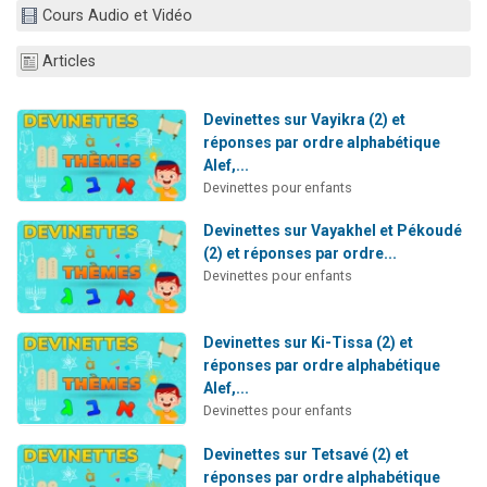
Cours Audio et Vidéo
3 personnes viennent de nous rejoindre sur WhatsApp
11 personnes viennent de demander une bénédiction
Articles
Il reste 49 places pour étudier en groupe sur Zoom
3 personnes viennent de faire un don pour Diane, 80 ans, dans un appartement insalubre
Devinettes sur Vayikra (2) et
réponses par ordre alphabétique
5 personnes viennent de faire un don pour Reloger Rivka, 6 enfants, victime de violences...
Alef,...
Devinettes pour enfants
Devinettes sur Vayakhel et Pékoudé
(2) et réponses par ordre...
Devinettes pour enfants
Devinettes sur Ki-Tissa (2) et
réponses par ordre alphabétique
Alef,...
Devinettes pour enfants
Devinettes sur Tetsavé (2) et
réponses par ordre alphabétique