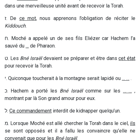
dans une merveilleuse unité avant de recevoir la Torah.
ז
. De
ce mot
, nous apprenons l’obligation de réciter le
Kiddouch
.
ח
. Moché a appelé un de ses fils Eliézer car Hachem l’a
sauvé du
…
de Pharaon.
ט
. Les
Bné Israël
devaient se préparer et être dans
cet état
pour recevoir la Torah.
י
. Quiconque toucherait à la montagne serait lapidé ou
… …
.
כ
. Hachem a porté les
Bné Israël
comme sur les
… …
,
montrant par là Son grand amour pour eux.
ל
.
Ce commandement
interdit de kidnapper quelqu’un.
מ
. Lorsque Moché est allé chercher la Torah dans le ciel,
ils
se sont opposés et il a fallu les convaincre qu’elle ne
convenait que pour les
Bné Israël
.