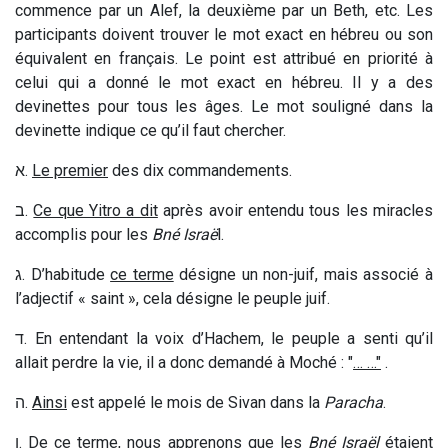
commence par un Alef, la deuxième par un Beth, etc. Les
participants doivent trouver le mot exact en hébreu ou son
équivalent en français. Le point est attribué en priorité à
celui qui a donné le mot exact en hébreu. Il y a des
devinettes pour tous les âges. Le mot souligné dans la
devinette indique ce qu’il faut chercher.
א
.
Le premier
des dix commandements.
ב
.
Ce que Yitro a dit
après avoir entendu tous les miracles
accomplis pour les
Bné Israë
l.
ג
. D’habitude
ce terme
désigne un non-juif, mais associé à
l’adjectif « saint », cela désigne le peuple juif.
ד
. En entendant la voix d’Hachem, le peuple a senti qu’il
allait perdre la vie, il a donc demandé à Moché : "
… …"
.
ה
.
Ainsi
est appelé le mois de Sivan dans la
Paracha
.
ו
. De
ce terme
, nous apprenons que les
Bné Israël
étaient