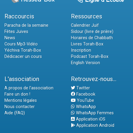
Raccourcis
Ressources
Paracha de la semaine
Calendrier Juif
Fêtes Juives
Sidour (livre de prière)
News
Horaires de Chabbath
Cours Mp3-Vidéo
Livres Torah-Box
Yéchiva Torah-Box
Inscription
Dédicacer un cours
Podcast Torah-Box
English Version
L'association
Retrouvez-nous...
A propos de l'association
Twitter
Faire un don !
Facebook
Mentions légales
YouTube
Nous contacter
WhatsApp
Aide (FAQ)
WhatsApp Femmes
Application iOS
Application Android