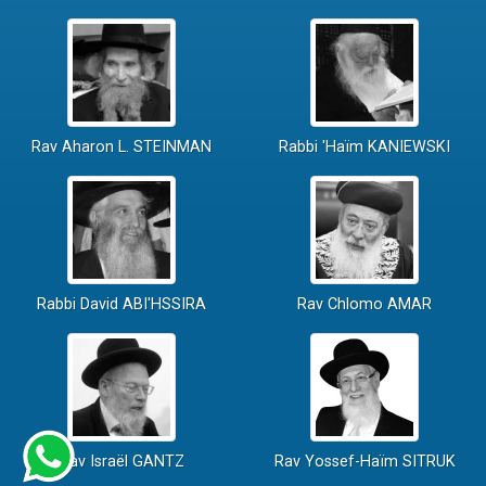
Rav Aharon L. STEINMAN
Rabbi 'Haïm KANIEWSKI
Rabbi David ABI'HSSIRA
Rav Chlomo AMAR
Rav Israël GANTZ
Rav Yossef-Haïm SITRUK