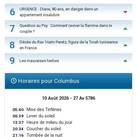
6
URGENCE - Diane, 80 ans, en danger dans un
appartement insalubre
7
Question au Psy : Comment raviver la flamme dans le
couple ?
8
Décès du Rav ‘Haïm Peretz, figure de la Torah tunisienne
en France
9
Les mauvaises herbes
Horaires pour Columbus
10 Août 2026 - 27 Av 5786
05:40
Mise des Téfilines
06:39
Lever du soleil
13:37
Heure de milieu du jour
20:34
Coucher du soleil
21:16
Tombée de la nuit