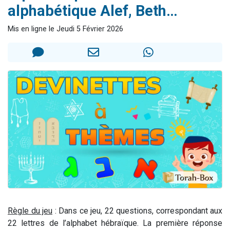
alphabétique Alef, Beth…
6 personnes viennent de nous rejoindre sur WhatsApp
4 personnes viennent de faire un don pour Reloger Rivka, 6 enfants, victime de violences...
Mis en ligne le Jeudi 5 Février 2026
2 personnes viennent de faire un don pour 1 Journée de Vacances Pour les Enfants
4 personnes viennent de nous rejoindre sur WhatsApp
3 nouvelles musiques dans Torah-Box Music
Règle du jeu
: Dans ce jeu, 22 questions, correspondant aux
22 lettres de l’alphabet hébraïque. La première réponse