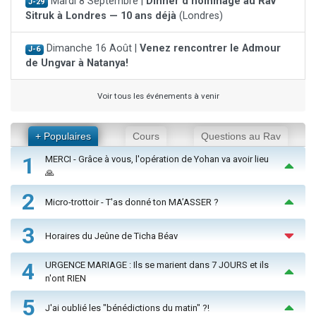
Mardi 8 Septembre |
Dinner d'hommage au Rav
J-29
Sitruk à Londres — 10 ans déjà
(Londres)
Dimanche 16 Août |
Venez rencontrer le Admour
J-6
de Ungvar à Natanya!
Voir tous les événements à venir
+ Populaires
Cours
Questions au Rav
1
MERCI - Grâce à vous, l'opération de Yohan va avoir lieu
🙏
2
Micro-trottoir - T'as donné ton MA’ASSER ?
3
Horaires du Jeûne de Ticha Béav
4
URGENCE MARIAGE : Ils se marient dans 7 JOURS et ils
n'ont RIEN
5
J'ai oublié les "bénédictions du matin" ?!