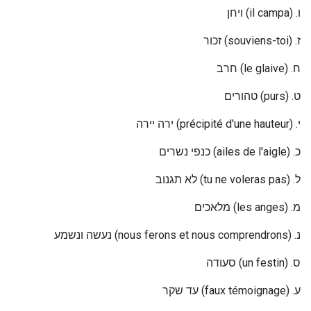
ויחן
(il campa) .
ו
זכור
(souviens-toi) .
ז
חרב
(le glaive) .
ח
טהורים
(purs) .
ט
ירה יירה
(précipité d'une hauteur) .
י
כנפי נשרים
(ailes de l'aigle) .
כ
לא תגנוב
(tu ne voleras pas) .
ל
מלאכים
(les anges) .
מ
נעשה ונשמע
(nous ferons et nous comprendrons) .
נ
סעודה
(un festin) .
ס
עד שקר
(faux témoignage) .
ע