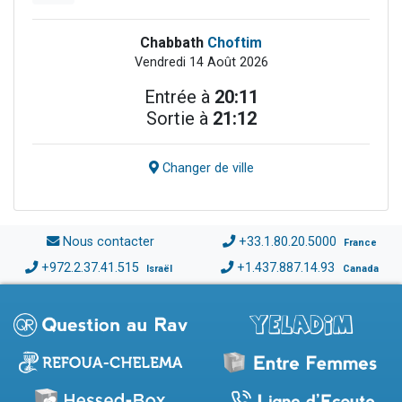
Chabbath
Choftim
Vendredi 14 Août 2026
Entrée à
20:11
Sortie à
21:12
Changer de ville
Nous contacter
+33.1.80.20.5000
France
+972.2.37.41.515
+1.437.887.14.93
Israël
Canada