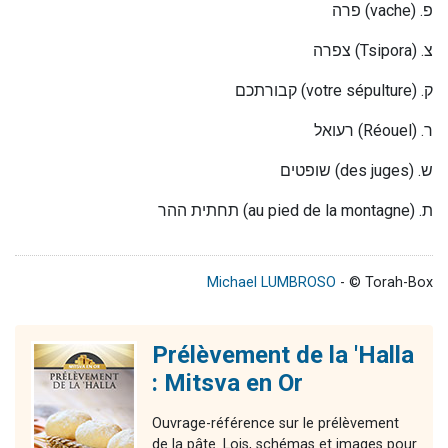
פרה
(vache) .
פ
צפרה
(Tsipora) .
צ
קבורתכם
(votre sépulture) .
ק
רעואל
(Réouel) .
ר
שופטים
(des juges) .
ש
תחתית ההר
(au pied de la montagne) .
ת
Michael LUMBROSO
- © Torah-Box
Prélèvement de la 'Halla
: Mitsva en Or
Ouvrage-référence sur le prélèvement
de la pâte. Lois, schémas et images pour