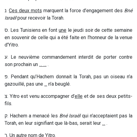
נ
.
Ces deux mots
marquent la force d’engagement des
Bné
Israël
pour recevoir la Torah.
ס
. Les Tunisiens en font
une
le jeudi soir de cette semaine
en souvenir de celle qui a été faite en l’honneur de la venue
d’Yitro.
ע
. Le neuvième commandement interdit de porter contre
son prochain un
… …
.
פ
. Pendant qu’Hachem donnait la Torah, pas un oiseau n’a
gazouillé, pas une
...
n’a beuglé.
צ
. Yitro est venu accompagner d’
elle
et de ses deux petits-
fils.
ק
. Hachem a menacé les
Bné Israël
qui n’acceptaient pas la
Torah, en leur signifiant que là-bas, serait leur
…
.
ר
.
Un autre nom
de Yitro.