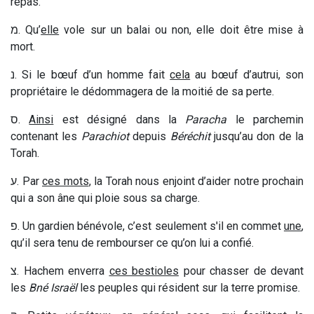
repas.
מ
. Qu’
elle
vole sur un balai ou non, elle doit être mise à
mort.
נ
. Si le bœuf d’un homme fait
cela
au bœuf d’autrui, son
propriétaire le dédommagera de la moitié de sa perte.
ס
.
Ainsi
est désigné dans la
Paracha
le parchemin
contenant les
Parachiot
depuis
Béréchit
jusqu’au don de la
Torah.
ע
. Par
ces mots
, la Torah nous enjoint d’aider notre prochain
qui a son âne qui ploie sous sa charge.
פ
. Un gardien bénévole, c’est seulement s'il en commet
une
,
qu’il sera tenu de rembourser ce qu’on lui a confié.
צ
. Hachem enverra
ces bestioles
pour chasser de devant
les
Bné Israël
les peuples qui résident sur la terre promise.