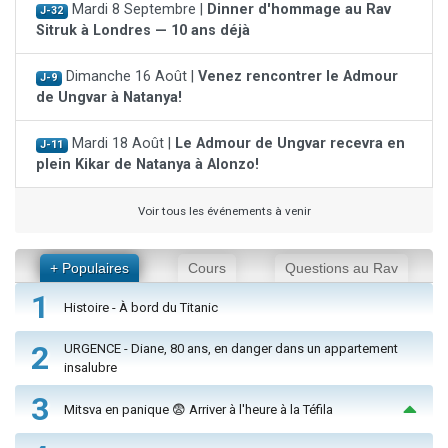
Mardi 8 Septembre |
Dinner d'hommage au Rav
J-32
Sitruk à Londres — 10 ans déjà
Dimanche 16 Août |
Venez rencontrer le Admour
J-9
de Ungvar à Natanya!
Mardi 18 Août |
Le Admour de Ungvar recevra en
J-11
plein Kikar de Natanya à Alonzo!
Voir tous les événements à venir
+ Populaires
Cours
Questions au Rav
1
Histoire - À bord du Titanic
2
URGENCE - Diane, 80 ans, en danger dans un appartement
insalubre
3
Mitsva en panique 😨 Arriver à l'heure à la Téfila