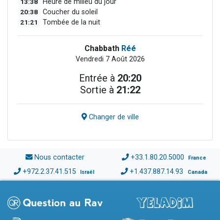
13:38
Heure de milieu du jour
20:38
Coucher du soleil
21:21
Tombée de la nuit
Chabbath
Réé
Vendredi 7 Août 2026
Entrée à
20:20
Sortie à
21:22
Changer de ville
Nous contacter
+33.1.80.20.5000
France
+972.2.37.41.515
+1.437.887.14.93
Israël
Canada