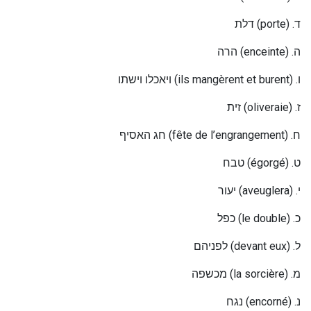
דלת
(porte) .
ד
הרה
(enceinte) .
ה
ויאכלו וישתו
(ils mangèrent et burent) .
ו
זית
(oliveraie) .
ז
חג האסיף
(fête de l’engrangement) .
ח
טבח
(égorgé) .
ט
יעור
(aveuglera) .
י
כפל
(le double) .
כ
לפניהם
(devant eux) .
ל
מכשפה
(la sorcière) .
מ
נגח
(encorné) .
נ