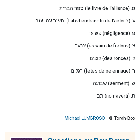
ספר הברית
(le livre de l’alliance) .
ס
תעזב עמו עזב
(t’abstiendrais-tu de l’aider ?) .
ע
פשיעה
(négligence) .
פ
צרעה
(essaim de frelons) .
צ
קוצים
(des ronces) .
ק
רגלים
(fêtes de pèlerinage) .
ר
שבועה
(serment) .
ש
תם
(non-averti) .
ת
Michael LUMBROSO
- © Torah-Box