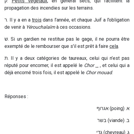
ק
.
Petits végétaux
, en général secs, qui facilitent la
propagation des incendies sur les terrains.
ר
. Il y a en a
trois
dans l’année, et chaque Juif a l’obligation
de venir à
Yérouchalaïm
à ces occasions.
ש
. Si un gardien ne restitue pas le gage, il ne pourra être
exempté de le rembourser que s'il est prêt à faire
cela
.
ת
. Il y a deux catégories de taureaux, celui qui n’est pas
réputé pour encorner, il est appelé le
Chor
…
, et celui qui a
déjà encorné trois fois, il est appelé le
Chor mouad
.
Réponses :
אגרוף
(poing) .
א
בשר
(viande) .
ב
גדי
(chevreau) .
ג