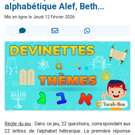
Il reste 49 places pour étudier en groupe sur Zoom
alphabétique Alef, Beth…
12 nouvelles musiques dans Torah-Box Music
Mis en ligne le Jeudi 12 Février 2026
3 personnes viennent de nous rejoindre sur WhatsApp
2 personnes viennent de nous rejoindre sur WhatsApp
2 personnes viennent de nous rejoindre sur WhatsApp
Règle du jeu
: Dans ce jeu, 22 questions, correspondant aux
22 lettres de l’alphabet hébraïque. La première réponse