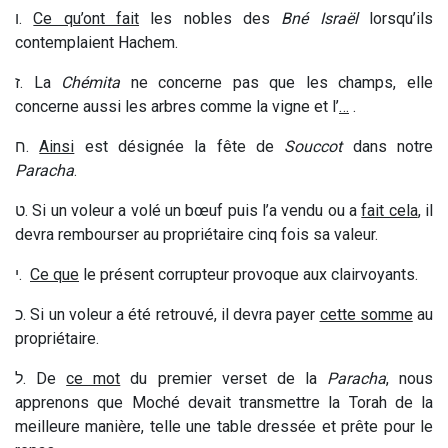
ו
.
Ce qu’ont fait
les nobles des
Bné Israël
lorsqu’ils
contemplaient Hachem.
ז
. La
Chémita
ne concerne pas que les champs, elle
concerne aussi les arbres comme la vigne et l’
…
.
ח
.
Ainsi
est désignée la fête de
Souccot
dans notre
Paracha
.
ט
. Si un voleur a volé un bœuf puis l’a vendu ou a
fait cela
, il
devra rembourser au propriétaire cinq fois sa valeur.
י
.
Ce que
le présent corrupteur provoque aux clairvoyants.
כ
. Si un voleur a été retrouvé, il devra payer
cette somme
au
propriétaire.
ל
. De
ce mot
du premier verset de la
Paracha
, nous
apprenons que Moché devait transmettre la Torah de la
meilleure manière, telle une table dressée et prête pour le