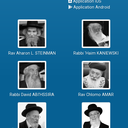
Application iOS
Application Android
Rav Aharon L. STEINMAN
Rabbi 'Haïm KANIEWSKI
Rabbi David ABI'HSSIRA
Rav Chlomo AMAR