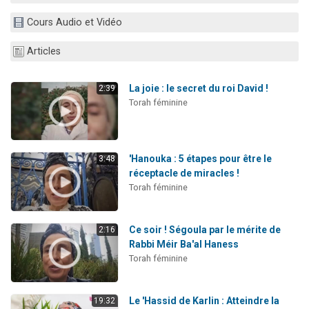
Il reste 49 places pour étudier en groupe sur Zoom
Cours Audio et Vidéo
12 nouvelles musiques dans Torah-Box Music
Articles
3 personnes viennent de nous rejoindre sur WhatsApp
2 personnes viennent de nous rejoindre sur WhatsApp
La joie : le secret du roi David !
2:39
2 personnes viennent de nous rejoindre sur WhatsApp
Torah féminine
'Hanouka : 5 étapes pour être le
3:48
réceptacle de miracles !
Torah féminine
Ce soir ! Ségoula par le mérite de
2:16
Rabbi Méir Ba'al Haness
Torah féminine
Le 'Hassid de Karlin : Atteindre la
19:32