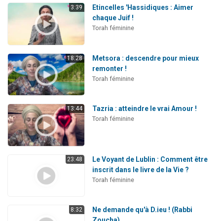
Etincelles 'Hassidiques : Aimer
3:39
chaque Juif !
Torah féminine
Metsora : descendre pour mieux
18:28
remonter !
Torah féminine
Tazria : atteindre le vrai Amour !
13:44
Torah féminine
Le Voyant de Lublin : Comment être
23:48
inscrit dans le livre de la Vie ?
Torah féminine
Ne demande qu'à D.ieu ! (Rabbi
8:32
Zoucha)