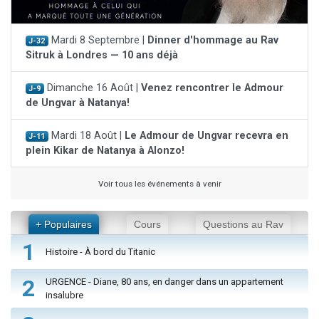
Mardi 8 Septembre |
Dinner d'hommage au Rav
J-32
Sitruk à Londres — 10 ans déjà
Dimanche 16 Août |
Venez rencontrer le Admour
J-9
de Ungvar à Natanya!
Mardi 18 Août |
Le Admour de Ungvar recevra en
J-11
plein Kikar de Natanya à Alonzo!
Voir tous les événements à venir
+ Populaires
Cours
Questions au Rav
1
Histoire - À bord du Titanic
2
URGENCE - Diane, 80 ans, en danger dans un appartement
insalubre