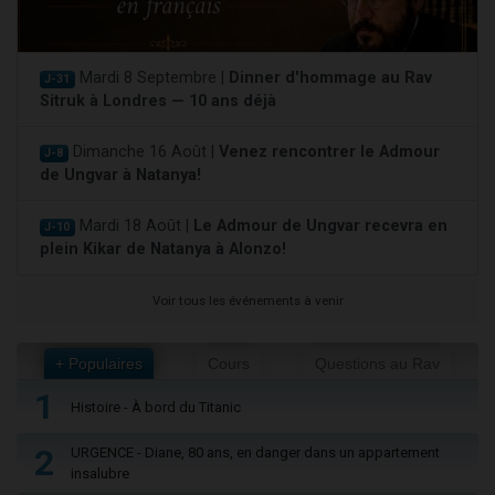
Mardi 8 Septembre |
Dinner d'hommage au Rav
J-31
Sitruk à Londres — 10 ans déjà
Dimanche 16 Août |
Venez rencontrer le Admour
J-8
de Ungvar à Natanya!
Mardi 18 Août |
Le Admour de Ungvar recevra en
J-10
plein Kikar de Natanya à Alonzo!
Voir tous les événements à venir
+ Populaires
Cours
Questions au Rav
1
Histoire - À bord du Titanic
2
URGENCE - Diane, 80 ans, en danger dans un appartement
insalubre