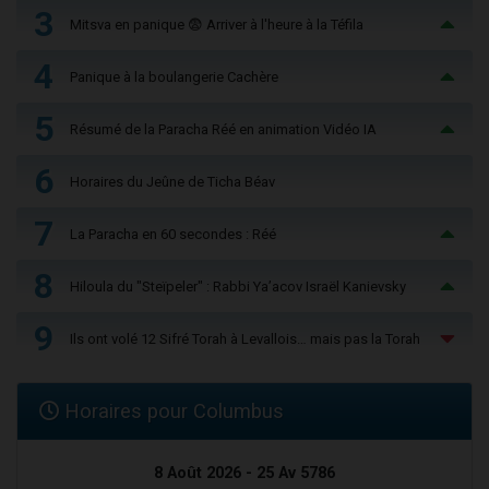
3
Mitsva en panique 😨 Arriver à l'heure à la Téfila
4
Panique à la boulangerie Cachère
5
Résumé de la Paracha Réé en animation Vidéo IA
6
Horaires du Jeûne de Ticha Béav
7
La Paracha en 60 secondes : Réé
8
Hiloula du "Steïpeler" : Rabbi Ya’acov Israël Kanievsky
9
Ils ont volé 12 Sifré Torah à Levallois… mais pas la Torah
Horaires pour Columbus
8 Août 2026 - 25 Av 5786