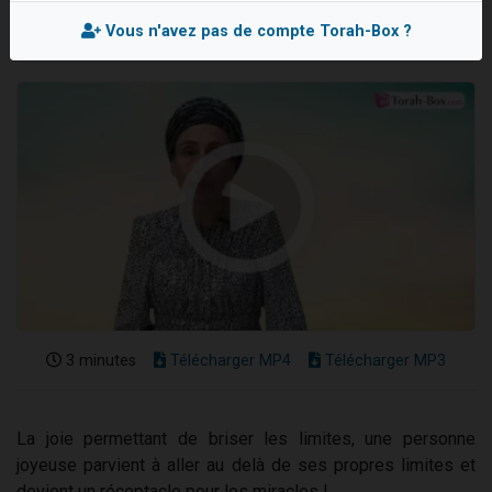
13 personnes viennent de demander une bénédiction
Vous n'avez pas de compte Torah-Box ?
30 personnes viennent de faire un don pour Sauvez la jambe de Yohan
Il reste 49 places pour étudier en groupe sur Zoom
12 nouvelles musiques dans Torah-Box Music
29 personnes viennent de demander une bénédiction
3 minutes
Télécharger MP4
Télécharger MP3
La joie permettant de briser les limites, une personne
joyeuse parvient à aller au delà de ses propres limites et
devient un réceptacle pour les miracles !