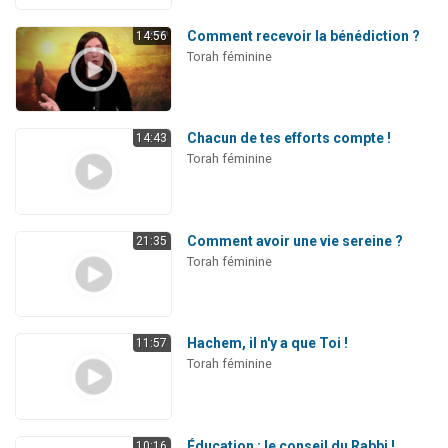
Comment recevoir la bénédiction ?
14:56
Torah féminine
Chacun de tes efforts compte !
14:43
Torah féminine
Comment avoir une vie sereine ?
21:35
Torah féminine
Hachem, il n'y a que Toi !
11:57
Torah féminine
Éducation : le conseil du Rabbi !
10:16