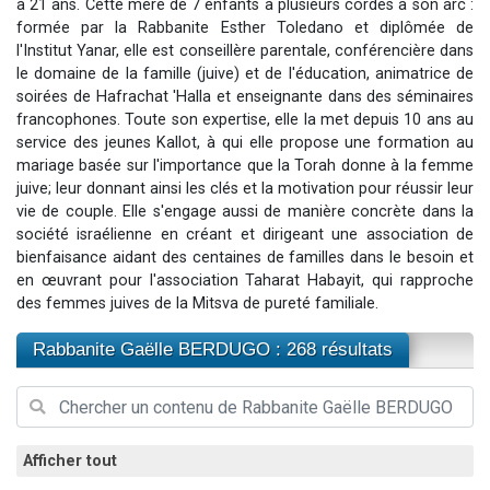
à 21 ans. Cette mère de 7 enfants a plusieurs cordes à son arc :
Il reste 49 places pour étudier en groupe sur Zoom
formée par la Rabbanite Esther Toledano et diplômée de
l'Institut Yanar, elle est conseillère parentale, conférencière dans
12 nouvelles musiques dans Torah-Box Music
le domaine de la famille (juive) et de l'éducation, animatrice de
3 personnes viennent de nous rejoindre sur WhatsApp
soirées de Hafrachat 'Halla et enseignante dans des séminaires
2 personnes viennent de nous rejoindre sur WhatsApp
francophones. Toute son expertise, elle la met depuis 10 ans au
service des jeunes Kallot, à qui elle propose une formation au
2 personnes viennent de nous rejoindre sur WhatsApp
mariage basée sur l'importance que la Torah donne à la femme
juive; leur donnant ainsi les clés et la motivation pour réussir leur
vie de couple. Elle s'engage aussi de manière concrète dans la
société israélienne en créant et dirigeant une association de
bienfaisance aidant des centaines de familles dans le besoin et
en œuvrant pour l'association Taharat Habayit, qui rapproche
des femmes juives de la Mitsva de pureté familiale.
Rabbanite Gaëlle BERDUGO : 268 résultats
Afficher tout