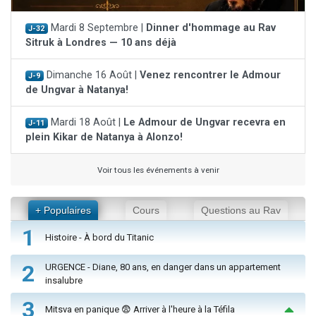
Mardi 8 Septembre |
Dinner d'hommage au Rav
J-32
Sitruk à Londres — 10 ans déjà
Dimanche 16 Août |
Venez rencontrer le Admour
J-9
de Ungvar à Natanya!
Mardi 18 Août |
Le Admour de Ungvar recevra en
J-11
plein Kikar de Natanya à Alonzo!
Voir tous les événements à venir
+ Populaires
Cours
Questions au Rav
1
Histoire - À bord du Titanic
2
URGENCE - Diane, 80 ans, en danger dans un appartement
insalubre
3
Mitsva en panique 😨 Arriver à l'heure à la Téfila