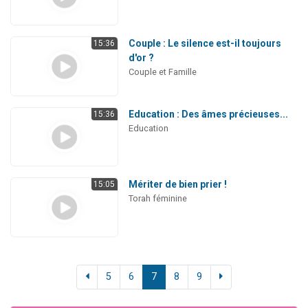
Couple : Le silence est-il toujours
15:36
d'or ?
Couple et Famille
Education : Des âmes précieuses...
15:36
Education
Mériter de bien prier !
15:05
Torah féminine
5
6
7
8
9