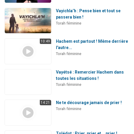
Vayichla’h : Pense bien et tout se
passera bien !
Torah féminine
Hachem est partout ! Même derrière
10:49
l'autre...
Torah féminine
Vayétsé : Remercier Hachem dans
toutes les situations !
Torah féminine
Ne te décourage jamais de prier !
14:21
Torah féminine
Tolédot : Prier, prier et... prier !