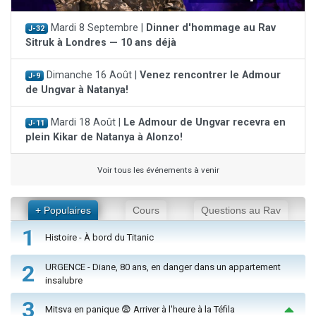
Mardi 8 Septembre |
Dinner d'hommage au Rav
J-32
Sitruk à Londres — 10 ans déjà
Dimanche 16 Août |
Venez rencontrer le Admour
J-9
de Ungvar à Natanya!
Mardi 18 Août |
Le Admour de Ungvar recevra en
J-11
plein Kikar de Natanya à Alonzo!
Voir tous les événements à venir
+ Populaires
Cours
Questions au Rav
1
Histoire - À bord du Titanic
2
URGENCE - Diane, 80 ans, en danger dans un appartement
insalubre
3
Mitsva en panique 😨 Arriver à l'heure à la Téfila