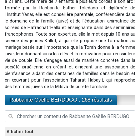
à 21 ans. Cette mère de 7 enfants a plusieurs cordes à son arc :
Il reste 49 places pour étudier en groupe sur Zoom
formée par la Rabbanite Esther Toledano et diplômée de
l'Institut Yanar, elle est conseillère parentale, conférencière dans
12 nouvelles musiques dans Torah-Box Music
le domaine de la famille (juive) et de l'éducation, animatrice de
3 personnes viennent de nous rejoindre sur WhatsApp
soirées de Hafrachat 'Halla et enseignante dans des séminaires
2 personnes viennent de nous rejoindre sur WhatsApp
francophones. Toute son expertise, elle la met depuis 10 ans au
service des jeunes Kallot, à qui elle propose une formation au
2 personnes viennent de nous rejoindre sur WhatsApp
mariage basée sur l'importance que la Torah donne à la femme
juive; leur donnant ainsi les clés et la motivation pour réussir leur
vie de couple. Elle s'engage aussi de manière concrète dans la
société israélienne en créant et dirigeant une association de
bienfaisance aidant des centaines de familles dans le besoin et
en œuvrant pour l'association Taharat Habayit, qui rapproche
des femmes juives de la Mitsva de pureté familiale.
Rabbanite Gaëlle BERDUGO : 268 résultats
Afficher tout