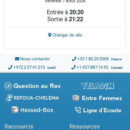
Vendredi 7 Août 2026
Entrée à
20:20
Sortie à
21:22
Changer de ville
Nous contacter
+33.1.80.20.5000
France
+972.2.37.41.515
+1.437.887.14.93
Israël
Canada
Raccourcis
Ressources