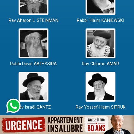
Rav Aharon L. STEINMAN
Rabbi 'Haïm KANIEWSKI
Rabbi David ABI'HSSIRA
Rav Chlomo AMAR
Rav Israël GANTZ
Rav Yossef-Haïm SITRUK