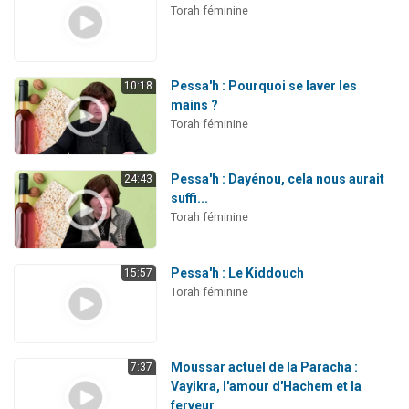
Torah féminine
Pessa'h : Pourquoi se laver les
10:18
mains ?
Torah féminine
Pessa'h : Dayénou, cela nous aurait
24:43
suffi...
Torah féminine
Pessa'h : Le Kiddouch
15:57
Torah féminine
Moussar actuel de la Paracha :
7:37
Vayikra, l'amour d'Hachem et la
ferveur