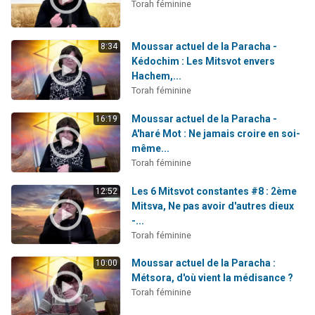
Torah féminine
Moussar actuel de la Paracha -
8:34
Kédochim : Les Mitsvot envers
Hachem,...
Torah féminine
Moussar actuel de la Paracha -
16:19
A'haré Mot : Ne jamais croire en soi-
même...
Torah féminine
Les 6 Mitsvot constantes #8 : 2ème
12:52
Mitsva, Ne pas avoir d'autres dieux
-...
Torah féminine
Moussar actuel de la Paracha :
10:00
Métsora, d'où vient la médisance ?
Torah féminine