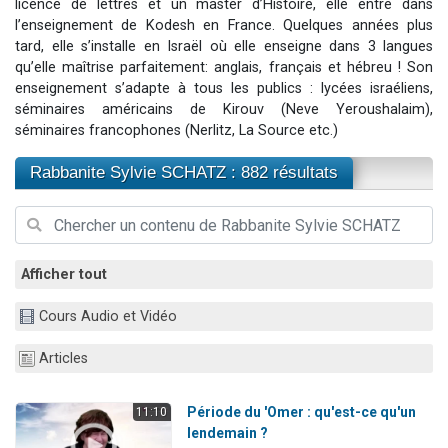
licence de lettres et un master d’Histoire, elle entre dans
Il reste 49 places pour étudier en groupe sur Zoom
l’enseignement de Kodesh en France. Quelques années plus
tard, elle s’installe en Israël où elle enseigne dans 3 langues
12 nouvelles musiques dans Torah-Box Music
qu’elle maîtrise parfaitement: anglais, français et hébreu ! Son
3 personnes viennent de nous rejoindre sur WhatsApp
enseignement s’adapte à tous les publics : lycées israéliens,
2 personnes viennent de nous rejoindre sur WhatsApp
séminaires américains de Kirouv (Neve Yeroushalaim),
séminaires francophones (Nerlitz, La Source etc.)
2 personnes viennent de nous rejoindre sur WhatsApp
Rabbanite Sylvie SCHATZ : 882 résultats
Afficher tout
Cours Audio et Vidéo
Articles
Période du 'Omer : qu'est-ce qu'un
11:10
lendemain ?