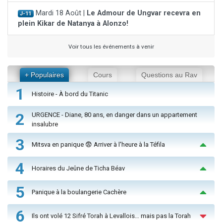
Mardi 18 Août |
Le Admour de Ungvar recevra en
J-11
plein Kikar de Natanya à Alonzo!
Voir tous les événements à venir
+ Populaires
Cours
Questions au Rav
1
Histoire - À bord du Titanic
2
URGENCE - Diane, 80 ans, en danger dans un appartement
insalubre
3
Mitsva en panique 😨 Arriver à l'heure à la Téfila
4
Horaires du Jeûne de Ticha Béav
5
Panique à la boulangerie Cachère
6
Ils ont volé 12 Sifré Torah à Levallois… mais pas la Torah