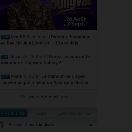
Mardi 8 Septembre |
Dinner d'hommage
J-32
au Rav Sitruk à Londres — 10 ans déjà
Dimanche 16 Août |
Venez rencontrer le
J-9
Admour de Ungvar à Natanya!
Mardi 18 Août |
Le Admour de Ungvar
J-11
recevra en plein Kikar de Natanya à Alonzo!
Voir tous les événements à venir
+ Populaires
Cours
Questions au Rav
1
Histoire - À bord du Titanic