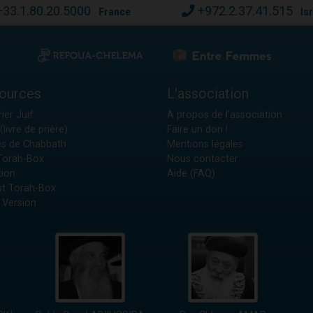
+33.1.80.20.5000
+972.2.37.41.515
France
Is
ources
L'association
ier Juif
A propos de l'association
(livre de prière)
Faire un don !
es de Chabbath
Mentions légales
 Torah-Box
Nous contacter
tion
Aide (FAQ)
t Torah-Box
 Version