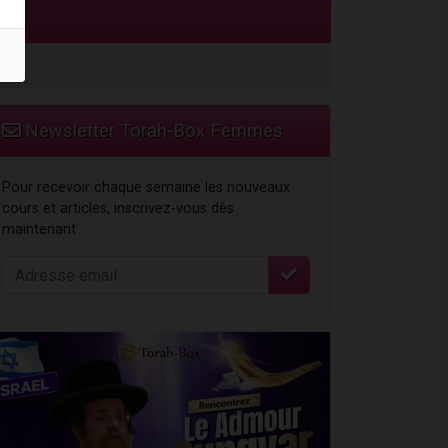
Newsletter Torah-Box Femmes
Pour recevoir chaque semaine les nouveaux
cours et articles, inscrivez-vous dès
maintenant :