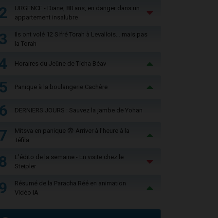
2
URGENCE - Diane, 80 ans, en danger dans un
appartement insalubre
3
Ils ont volé 12 Sifré Torah à Levallois… mais pas
la Torah
4
Horaires du Jeûne de Ticha Béav
5
Panique à la boulangerie Cachère
6
DERNIERS JOURS : Sauvez la jambe de Yohan
7
Mitsva en panique 😨 Arriver à l'heure à la
Téfila
8
L'édito de la semaine - En visite chez le
Steipler
9
Résumé de la Paracha Réé en animation
Vidéo IA