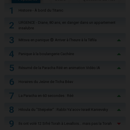
1
Histoire - À bord du Titanic
2
URGENCE - Diane, 80 ans, en danger dans un appartement
insalubre
3
Mitsva en panique 😨 Arriver à l'heure à la Téfila
4
Panique à la boulangerie Cachère
5
Résumé de la Paracha Réé en animation Vidéo IA
6
Horaires du Jeûne de Ticha Béav
7
La Paracha en 60 secondes : Réé
8
Hiloula du "Steïpeler" : Rabbi Ya’acov Israël Kanievsky
9
Ils ont volé 12 Sifré Torah à Levallois… mais pas la Torah