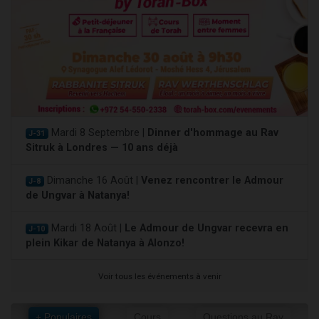
Mardi 8 Septembre |
Dinner d'hommage au Rav
J-31
Sitruk à Londres — 10 ans déjà
Dimanche 16 Août |
Venez rencontrer le Admour
J-8
de Ungvar à Natanya!
Mardi 18 Août |
Le Admour de Ungvar recevra en
J-10
plein Kikar de Natanya à Alonzo!
Voir tous les événements à venir
+ Populaires
Cours
Questions au Rav