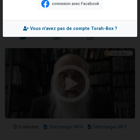
modestie
connexion avec Facebook
13 personnes viennent de demander une bénédiction
Rav Elie DREYFUS
30 personnes viennent de faire un don pour Sauvez la jambe de Yohan
Mis en ligne le Jeudi 4 Juin 2026
Il reste 49 places pour étudier en groupe sur Zoom
Vous n'avez pas de compte Torah-Box ?
12 nouvelles musiques dans Torah-Box Music
29 personnes viennent de demander une bénédiction
5 minutes
Télécharger MP4
Télécharger MP3