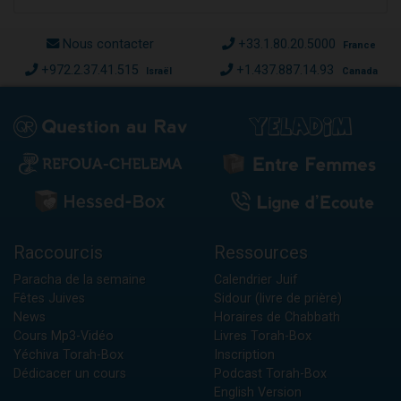
Nous contacter
+33.1.80.20.5000
France
+972.2.37.41.515
+1.437.887.14.93
Israël
Canada
Raccourcis
Ressources
Paracha de la semaine
Calendrier Juif
Fêtes Juives
Sidour (livre de prière)
News
Horaires de Chabbath
Cours Mp3-Vidéo
Livres Torah-Box
Yéchiva Torah-Box
Inscription
Dédicacer un cours
Podcast Torah-Box
English Version