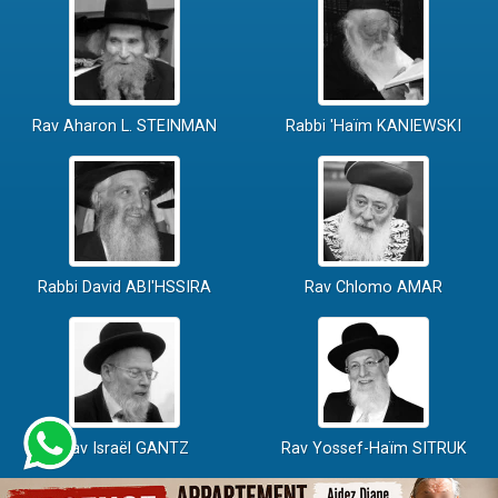
Rav Aharon L. STEINMAN
Rabbi 'Haïm KANIEWSKI
Rabbi David ABI'HSSIRA
Rav Chlomo AMAR
Rav Israël GANTZ
Rav Yossef-Haïm SITRUK