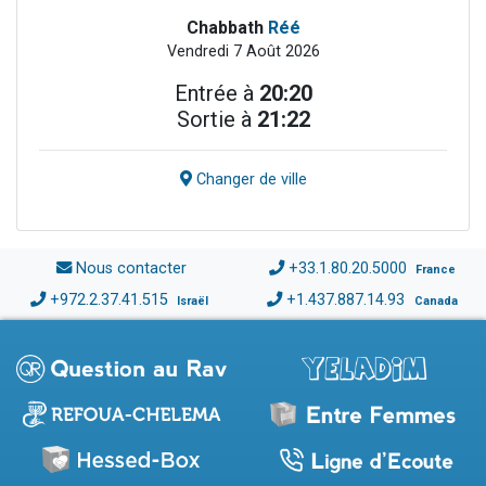
Chabbath
Réé
Vendredi 7 Août 2026
Entrée à
20:20
Sortie à
21:22
Changer de ville
Nous contacter
+33.1.80.20.5000
France
+972.2.37.41.515
+1.437.887.14.93
Israël
Canada