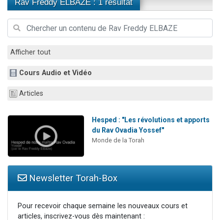
Rav Freddy ELBAZE : 1 résultat
6 personnes viennent de faire un don pour 5 enfants déjà orphelins risquent de perdre leur maman
2 personnes viennent de faire un don pour Reloger Rivka, 6 enfants, victime de violences...
10 personnes viennent de demander une bénédiction
Afficher tout
Il reste 49 places pour étudier en groupe sur Zoom
2 personnes viennent de nous rejoindre sur WhatsApp
Cours Audio et Vidéo
Articles
Hesped : "Les révolutions et apports
du Rav Ovadia Yossef"
Monde de la Torah
Newsletter Torah-Box
Pour recevoir chaque semaine les nouveaux cours et
articles, inscrivez-vous dès maintenant :