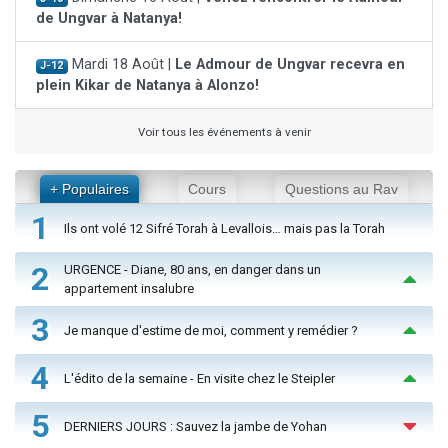
de Ungvar à Natanya!
Mardi 18 Août |
Le Admour de Ungvar recevra en
J-12
plein Kikar de Natanya à Alonzo!
Voir tous les événements à venir
+ Populaires
Cours
Questions au Rav
1
Ils ont volé 12 Sifré Torah à Levallois… mais pas la Torah
2
URGENCE - Diane, 80 ans, en danger dans un
appartement insalubre
3
Je manque d'estime de moi, comment y remédier ?
4
L'édito de la semaine - En visite chez le Steipler
5
DERNIERS JOURS : Sauvez la jambe de Yohan