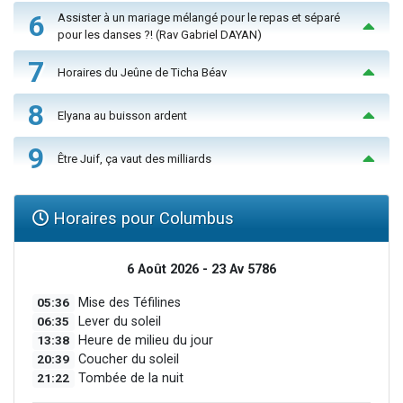
6
Assister à un mariage mélangé pour le repas et séparé
pour les danses ?! (Rav Gabriel DAYAN)
7
Horaires du Jeûne de Ticha Béav
8
Elyana au buisson ardent
9
Être Juif, ça vaut des milliards
Horaires pour Columbus
6 Août 2026 - 23 Av 5786
05:36
Mise des Téfilines
06:35
Lever du soleil
13:38
Heure de milieu du jour
20:39
Coucher du soleil
21:22
Tombée de la nuit