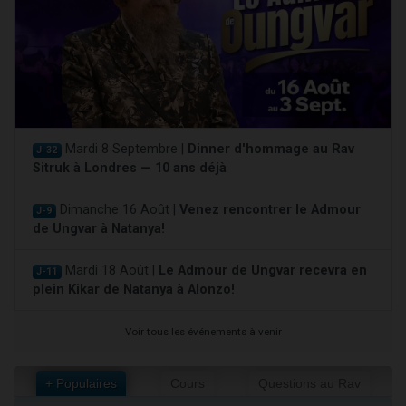
Mardi 8 Septembre |
Dinner d'hommage au Rav
J-32
Sitruk à Londres — 10 ans déjà
Dimanche 16 Août |
Venez rencontrer le Admour
J-9
de Ungvar à Natanya!
Mardi 18 Août |
Le Admour de Ungvar recevra en
J-11
plein Kikar de Natanya à Alonzo!
Voir tous les événements à venir
+ Populaires
Cours
Questions au Rav