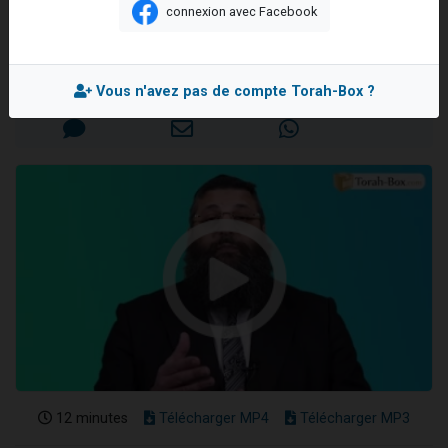
couple
connexion avec Facebook
Nouvelle émission radio : Visions de grandeur n°104 : Le Chabbath et le Birkat Hamazone à travers le temps
Rav Israël-Méïr CREMISI
61 personnes viennent de demander une bénédiction
Ariel vient de donner son Maasser
Mis en ligne le Mardi 26 Mai 2026
Vous n'avez pas de compte Torah-Box ?
Il reste 49 places pour étudier en groupe sur Zoom
Eva vient de donner son Maasser
12 minutes
Télécharger MP4
Télécharger MP3