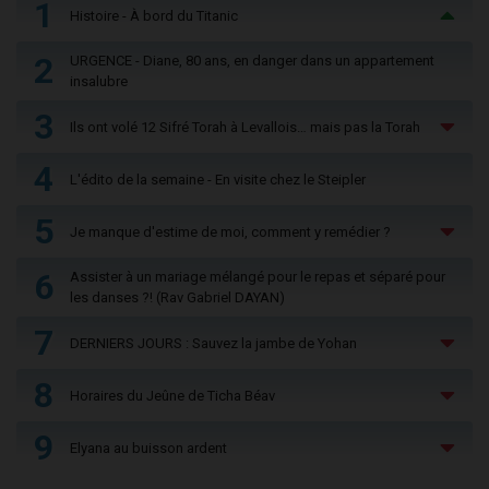
1
Histoire - À bord du Titanic
2
URGENCE - Diane, 80 ans, en danger dans un appartement
insalubre
3
Ils ont volé 12 Sifré Torah à Levallois… mais pas la Torah
4
L'édito de la semaine - En visite chez le Steipler
5
Je manque d'estime de moi, comment y remédier ?
6
Assister à un mariage mélangé pour le repas et séparé pour
les danses ?! (Rav Gabriel DAYAN)
7
DERNIERS JOURS : Sauvez la jambe de Yohan
8
Horaires du Jeûne de Ticha Béav
9
Elyana au buisson ardent