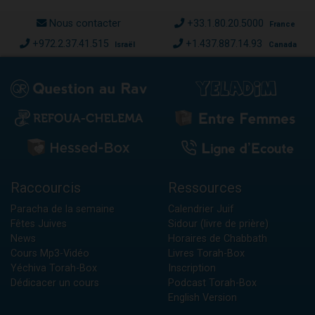
Nous contacter
+33.1.80.20.5000
France
+972.2.37.41.515
+1.437.887.14.93
Israël
Canada
Raccourcis
Ressources
Paracha de la semaine
Calendrier Juif
Fêtes Juives
Sidour (livre de prière)
News
Horaires de Chabbath
Cours Mp3-Vidéo
Livres Torah-Box
Yéchiva Torah-Box
Inscription
Dédicacer un cours
Podcast Torah-Box
English Version