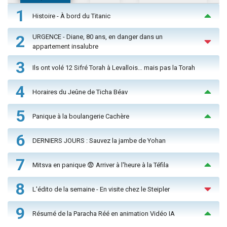
1
Histoire - À bord du Titanic
2
URGENCE - Diane, 80 ans, en danger dans un
appartement insalubre
3
Ils ont volé 12 Sifré Torah à Levallois… mais pas la Torah
4
Horaires du Jeûne de Ticha Béav
5
Panique à la boulangerie Cachère
6
DERNIERS JOURS : Sauvez la jambe de Yohan
7
Mitsva en panique 😨 Arriver à l'heure à la Téfila
8
L'édito de la semaine - En visite chez le Steipler
9
Résumé de la Paracha Réé en animation Vidéo IA