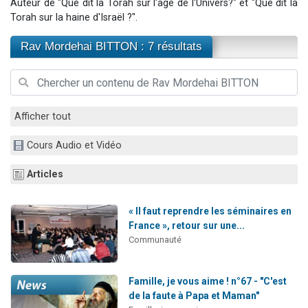
Auteur de "Que dit la Torah sur l'âge de l'Univers?" et "Que dit la
Il reste 49 places pour étudier en groupe sur Zoom
Torah sur la haine d'Israël ?".
3 personnes viennent de nous rejoindre sur WhatsApp
Rav Mordehai BITTON : 7 résultats
2 personnes viennent de nous rejoindre sur WhatsApp
2 nouvelles musiques dans Torah-Box Music
6 personnes viennent de nous rejoindre sur WhatsApp
Afficher tout
Cours Audio et Vidéo
Articles
« Il faut reprendre les séminaires en
France », retour sur une...
Communauté
Famille, je vous aime ! n°67 - "C'est
de la faute à Papa et Maman"