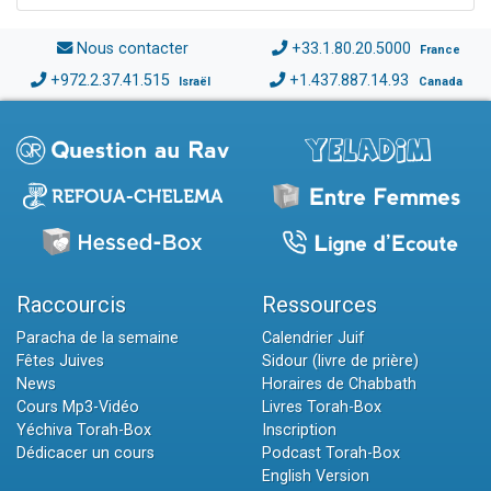
Nous contacter
+33.1.80.20.5000
France
+972.2.37.41.515
+1.437.887.14.93
Israël
Canada
Raccourcis
Ressources
Paracha de la semaine
Calendrier Juif
Fêtes Juives
Sidour (livre de prière)
News
Horaires de Chabbath
Cours Mp3-Vidéo
Livres Torah-Box
Yéchiva Torah-Box
Inscription
Dédicacer un cours
Podcast Torah-Box
English Version