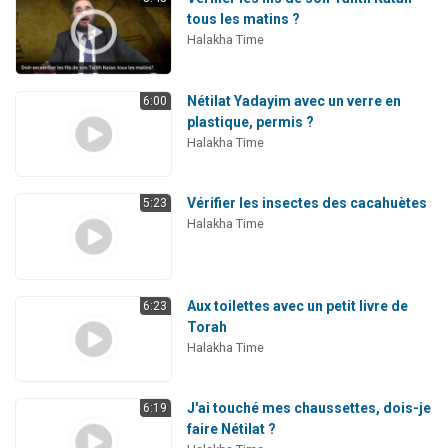
tous les matins ?
Halakha Time
Nétilat Yadayim avec un verre en
6:00
plastique, permis ?
Halakha Time
Vérifier les insectes des cacahuètes
5:23
Halakha Time
Aux toilettes avec un petit livre de
6:23
Torah
Halakha Time
J'ai touché mes chaussettes, dois-je
6:19
faire Nétilat ?