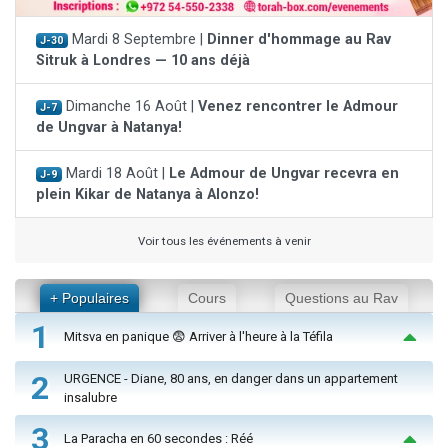
Mardi 8 Septembre |
Dinner d'hommage au Rav
J-30
Sitruk à Londres — 10 ans déjà
Dimanche 16 Août |
Venez rencontrer le Admour
J-7
de Ungvar à Natanya!
Mardi 18 Août |
Le Admour de Ungvar recevra en
J-9
plein Kikar de Natanya à Alonzo!
Voir tous les événements à venir
+ Populaires
Cours
Questions au Rav
1
Mitsva en panique 😨 Arriver à l'heure à la Téfila
2
URGENCE - Diane, 80 ans, en danger dans un appartement
insalubre
3
La Paracha en 60 secondes : Réé