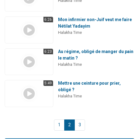
Halakha Time
Mon infirmier non-Juif veut me faire
6:26
Nétilat Yadayim
Halakha Time
Au régime, obligé de manger du pain
6:23
le matin ?
Halakha Time
Mettre une ceinture pour prier,
5:49
obligé ?
Halakha Time
1
2
3