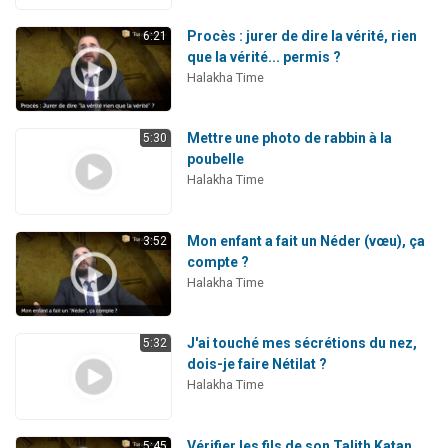
Procès : jurer de dire la vérité, rien
6:21
que la vérité... permis ?
Halakha Time
Mettre une photo de rabbin à la
5:30
poubelle
Halakha Time
Mon enfant a fait un Néder (vœu), ça
3:52
compte ?
Halakha Time
J'ai touché mes sécrétions du nez,
5:32
dois-je faire Nétilat ?
Halakha Time
Vérifier les fils de son Talith Katan
5:45