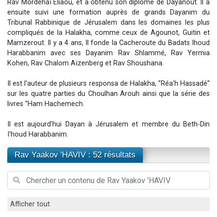
Rav Mordehaï Eliaou, et a obtenu son diplôme de Dayanout. Il a
2 personnes viennent de nous rejoindre sur WhatsApp
ensuite suivi une formation auprès de grands Dayanim du
Tribunal Rabbinique de Jérusalem dans les domaines les plus
13 personnes viennent de demander une bénédiction
compliqués de la Halakha, comme ceux de Agounot, Guitin et
Il reste 49 places pour étudier en groupe sur Zoom
Mamzerout. Il y a 4 ans, Il fonde la Cacheroute du Badats Ihoud
12 nouvelles musiques dans Torah-Box Music
Harabbanim avec ses Dayanim Rav Shlammé, Rav Yermia
Kohen, Rav Chalom Aïzenberg et Rav Shoushana.
2 personnes viennent de nous rejoindre sur WhatsApp
Il est l'auteur de plusieurs responsa de Halakha, ''Réa'h Hassadé''
sur les quatre parties du Choulhan Arouh ainsi que la série des
livres ''Ham Hachemech.
Il est aujourd'hui Dayan à Jérusalem et membre du Beth-Din
I'houd Harabbanim.
Rav Yaakov 'HAVIV : 52 résultats
Afficher tout