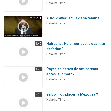
Halakha Time
Yi'houd avec la fille de sa femme
6:31
Halakha Time
Hafrachat 'Hala : sur quelle quantité
6:40
de farine ?
Halakha Time
Payer les dettes de ses parents
6:22
après leur mort ?
Halakha Time
Balcon : où placer la Mézouza ?
5:03
Halakha Time