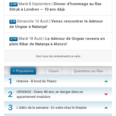
Mardi 8 Septembre |
Dinner d'hommage au Rav
J-32
Sitruk à Londres — 10 ans déjà
Dimanche 16 Août |
Venez rencontrer le Admour
J-9
de Ungvar à Natanya!
Mardi 18 Août |
Le Admour de Ungvar recevra en
J-11
plein Kikar de Natanya à Alonzo!
Voir tous les événements à venir
+ Populaires
Cours
Questions au Rav
1
Histoire - À bord du Titanic
2
URGENCE - Diane, 80 ans, en danger dans un
appartement insalubre
3
L'édito de la semaine - En visite chez le Steipler