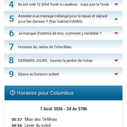
4
Ils ont volé 12 Sifré Torah à Levallois… mais pas la Torah
5
Assister à un mariage mélangé pour le repas et séparé
pour les danses ?! (Rav Gabriel DAYAN)
6
Je manque d'estime de moi, comment y remédier ?
7
Horaires du Jeûne de Ticha Béav
8
DERNIERS JOURS : Sauvez la jambe de Yohan
9
Elyana au buisson ardent
Horaires pour Columbus
7 Août 2026 - 24 Av 5786
05:37
Mise des Téfilines
06:36
Lever du soleil