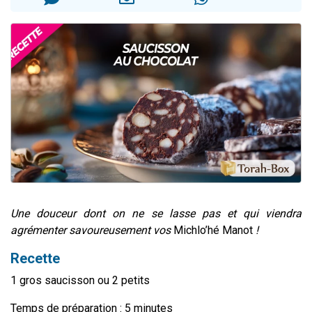
3 personnes viennent de nous rejoindre sur WhatsApp
2 nouvelles musiques dans Torah-Box Music
8 personnes viennent de faire un don pour Tsédaka : pauvres d'Israel
Nouvelle émission radio : Visions de grandeur n°104 : Le Chabbath et le Birkat Hamazone à travers le temps
4 personnes viennent de nous rejoindre sur WhatsApp
Une douceur dont on ne se lasse pas et qui viendra
agrémenter savoureusement vos
Michlo’hé Manot
!
Recette
1 gros saucisson ou 2 petits
Temps de préparation : 5 minutes