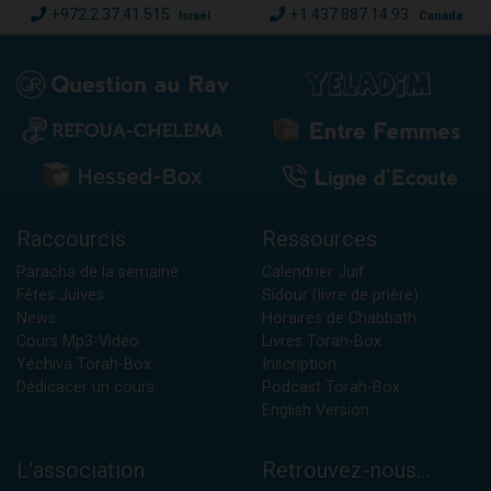
+972.2.37.41.515
+1.437.887.14.93
Israël
Canada
Raccourcis
Ressources
Paracha de la semaine
Calendrier Juif
Fêtes Juives
Sidour (livre de prière)
News
Horaires de Chabbath
Cours Mp3-Vidéo
Livres Torah-Box
Yéchiva Torah-Box
Inscription
Dédicacer un cours
Podcast Torah-Box
English Version
L'association
Retrouvez-nous...