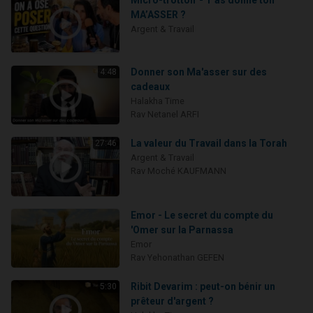
Micro-trottoir - T'as donné ton
MA’ASSER ?
Argent & Travail
Donner son Ma'asser sur des
4:48
cadeaux
Halakha Time
Rav Netanel ARFI
La valeur du Travail dans la Torah
27:46
Argent & Travail
Rav Moché KAUFMANN
Emor - Le secret du compte du
'Omer sur la Parnassa
Emor
Rav Yehonathan GEFEN
Ribit Devarim : peut-on bénir un
5:30
prêteur d'argent ?