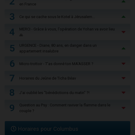
2
en France
3
Ce qui se cache sous le Kotel à Jérusalem...
4
MERCI - Grâce à vous, l'opération de Yohan va avoir lieu
🙏
5
URGENCE - Diane, 80 ans, en danger dans un
appartement insalubre
6
Micro-trottoir - T'as donné ton MA’ASSER ?
7
Horaires du Jeûne de Ticha Béav
8
J'ai oublié les "bénédictions du matin" ?!
9
Question au Psy : Comment raviver la flamme dans le
couple ?
Horaires pour Columbus