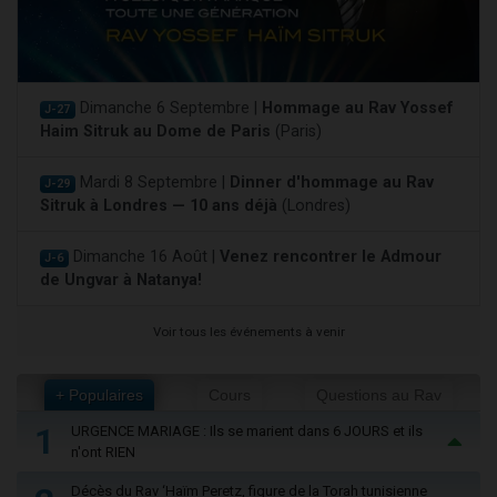
Dimanche 6 Septembre |
Hommage au Rav Yossef
J-27
Haim Sitruk au Dome de Paris
(Paris)
Mardi 8 Septembre |
Dinner d'hommage au Rav
J-29
Sitruk à Londres — 10 ans déjà
(Londres)
Dimanche 16 Août |
Venez rencontrer le Admour
J-6
de Ungvar à Natanya!
Voir tous les événements à venir
+ Populaires
Cours
Questions au Rav
1
URGENCE MARIAGE : Ils se marient dans 6 JOURS et ils
n'ont RIEN
Décès du Rav ‘Haïm Peretz, figure de la Torah tunisienne