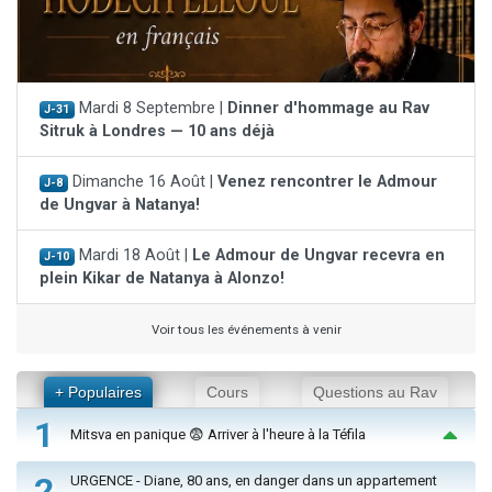
Mardi 8 Septembre |
Dinner d'hommage au Rav
J-31
Sitruk à Londres — 10 ans déjà
Dimanche 16 Août |
Venez rencontrer le Admour
J-8
de Ungvar à Natanya!
Mardi 18 Août |
Le Admour de Ungvar recevra en
J-10
plein Kikar de Natanya à Alonzo!
Voir tous les événements à venir
+ Populaires
Cours
Questions au Rav
1
Mitsva en panique 😨 Arriver à l'heure à la Téfila
2
URGENCE - Diane, 80 ans, en danger dans un appartement