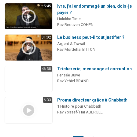
Ivre, j'ai endommagé un bien, dois-je
5:45
payer ?
Halakha Time
Rav Reouven COHEN
Le business peut-il tout justifier ?
31:02
Argent & Travail
Rav Mordehai BITTON
Trichererie, mensonge et corruption
46:38
Pensée Juive
Rav Yehiel BRAND
Promu directeur grâce à Chabbath
6:33
1 Histoire pour Chabbath
Rav Yossef-'Haï ABERGEL