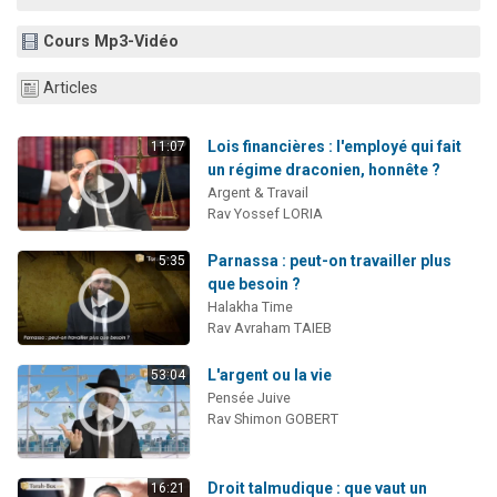
2 personnes viennent de nous rejoindre sur WhatsApp
Cours Mp3-Vidéo
13 personnes viennent de demander une bénédiction
Il reste 49 places pour étudier en groupe sur Zoom
Articles
12 nouvelles musiques dans Torah-Box Music
Lois financières : l'employé qui fait
11:07
2 personnes viennent de nous rejoindre sur WhatsApp
un régime draconien, honnête ?
Argent & Travail
Rav Yossef LORIA
Parnassa : peut-on travailler plus
5:35
que besoin ?
Halakha Time
Rav Avraham TAIEB
L'argent ou la vie
53:04
Pensée Juive
Rav Shimon GOBERT
Droit talmudique : que vaut un
16:21