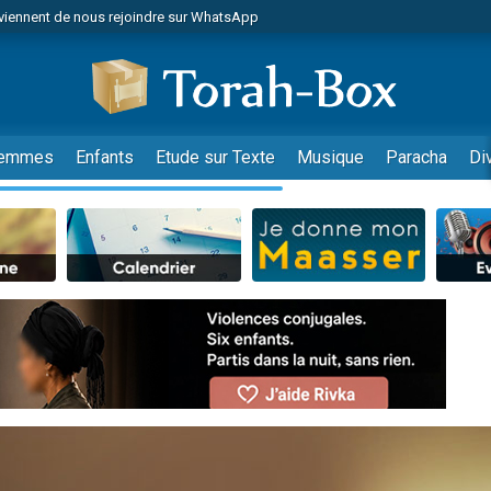
viennent de nous rejoindre sur WhatsApp
es viennent de faire un don pour Reloger Rivka, 6 enfants, victime de violences
es viennent de faire un don pour 1 Journée de Vacances Pour les Enfants
 viennent de demander une bénédiction
viennent de nous rejoindre sur WhatsApp
emmes
Enfants
Etude sur Texte
Musique
Paracha
Di
49 places pour étudier en groupe sur Zoom
nes viennent de faire un don pour Diane, 80 ans, dans un appartement insalu
 donner son Maasser
viennent de nous rejoindre sur WhatsApp
viennent de nous rejoindre sur WhatsApp
es viennent de faire un don pour 5 jours de vacances aux Orphelins
de donner son Maasser
 viennent de demander une bénédiction
viennent de nous rejoindre sur WhatsApp
nnes viennent de faire un don pour Sauvez la jambe de Yohan