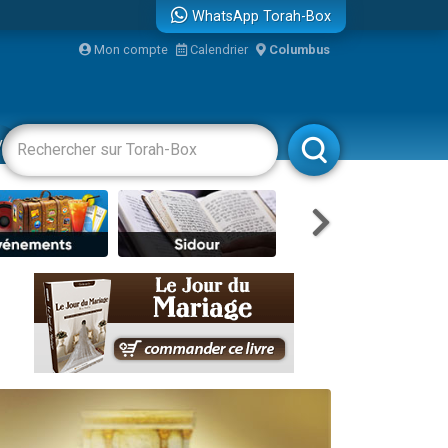
WhatsApp Torah-Box
...
Mon compte
Calendrier
Columbus
vertissements
Livres
Rabbanim
bre