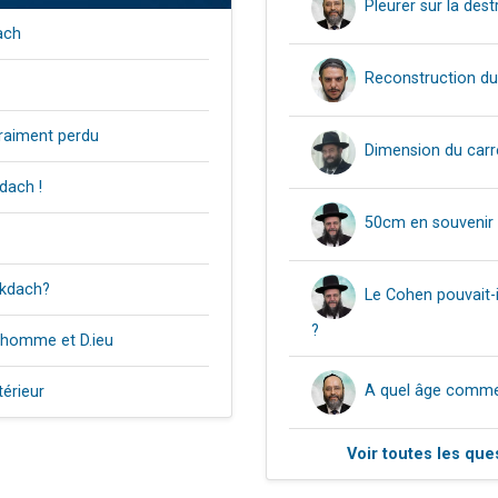
Pleurer sur la des
ach
Reconstruction d
raiment perdu
Dimension du carr
dach !
50cm en souvenir 
ikdach?
Le Cohen pouvait-
?
l'homme et D.ieu
A quel âge comme
érieur
Voir toutes les qu