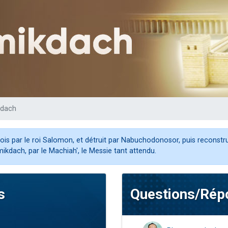
49 places pour étudier en groupe sur Zoom
lles musiques dans Torah-Box Music
viennent de nous rejoindre sur WhatsApp
viennent de nous rejoindre sur WhatsApp
viennent de nous rejoindre sur WhatsApp
kdach
is par le roi Salomon, et détruit par Nabuchodonosor, puis reconstruit 
ikdach, par le Machiah', le Messie tant attendu.
s
Questions/Rép