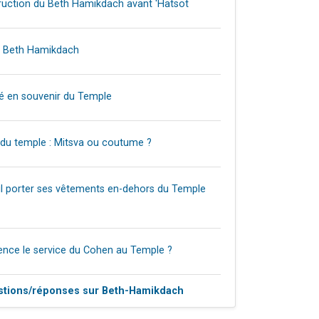
truction du Beth Hamikdach avant 'Hatsot
u Beth Hamikdach
é en souvenir du Temple
du temple : Mitsva ou coutume ?
il porter ses vêtements en-dehors du Temple
nce le service du Cohen au Temple ?
estions/réponses sur Beth-Hamikdach