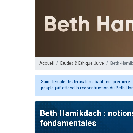
Il reste 
12 nouve
3 personnes 
2 personnes 
2 personnes 
Accueil
Etudes & Ethique Juive
Beth-Hami
Saint temple de Jérusalem, bâtit une première fo
peuple juif attend la reconstruction du Beth Ham
Beth Hamikdach : notion
fondamentales