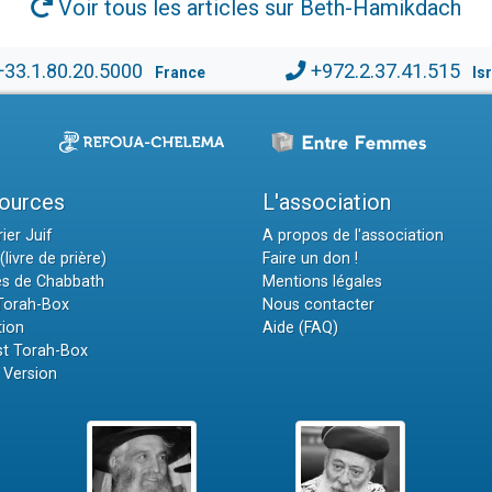
Voir tous les articles sur Beth-Hamikdach
+33.1.80.20.5000
+972.2.37.41.515
France
Is
ources
L'association
ier Juif
A propos de l'association
(livre de prière)
Faire un don !
es de Chabbath
Mentions légales
 Torah-Box
Nous contacter
tion
Aide (FAQ)
t Torah-Box
 Version