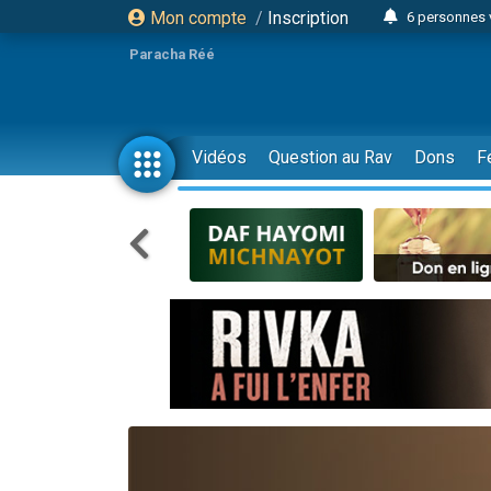
Mon compte
/
Inscription
6 personnes 
4 personn
Paracha Réé
2 personn
17 personnes
4 personnes 
Vidéos
Question au Rav
Dons
F
Il reste 
23 person
Eva vient de
4 personnes 
3 personnes 
3 personn
Odaya vient 
13 personnes
2 personnes 
30 perso