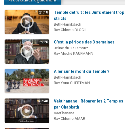
Temple détruit : les Juifs étaient trop
21:18
stricts
Beth-Hamikdach
Rav Chlomo BLOCH
C'est la période des 3 semaines
29:26
Jeûne du 17 Tamouz
Rav Moché KAUFMANN
Aller sur le mont du Temple ?
Beth-Hamikdach
Rav Yona GHERTMAN
Vaèt'hanane - Réparer les 2 Temples
7:48
par Chabbath
Vaet'hanane
Rav Chlomo AMAR