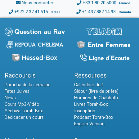
Nous contacter
+33.1.80.20.5000
France
+972.2.37.41.515
+1.437.887.14.93
Israël
Canada
Raccourcis
Ressources
Paracha de la semaine
Calendrier Juif
Fêtes Juives
Sidour (livre de prière)
News
Horaires de Chabbath
Cours Mp3-Vidéo
Livres Torah-Box
Yéchiva Torah-Box
Inscription
Dédicacer un cours
Podcast Torah-Box
English Version