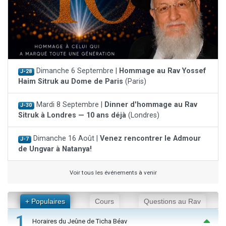
Dimanche 6 Septembre |
Hommage au Rav Yossef
J-28
Haim Sitruk au Dome de Paris
(Paris)
Mardi 8 Septembre |
Dinner d'hommage au Rav
J-30
Sitruk à Londres — 10 ans déjà
(Londres)
Dimanche 16 Août |
Venez rencontrer le Admour
J-7
de Ungvar à Natanya!
Voir tous les événements à venir
+ Populaires
Cours
Questions au Rav
1
Horaires du Jeûne de Ticha Béav