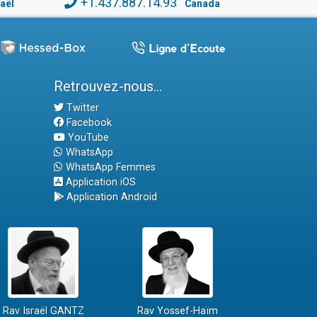
+1.437.887.14.93
raël
Canada
Retrouvez-nous...
Twitter
Facebook
YouTube
WhatsApp
WhatsApp Femmes
Application iOS
Application Android
Rav Israël GANTZ
Rav Yossef-Haïm