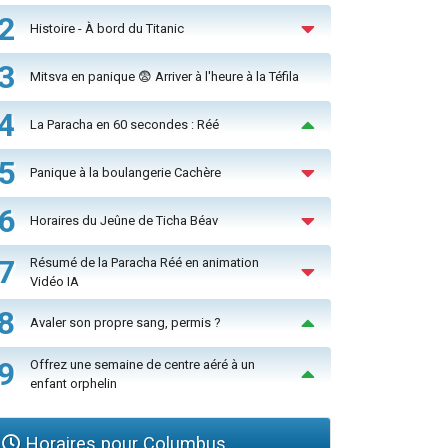
2
Histoire - À bord du Titanic
3
Mitsva en panique 😨 Arriver à l'heure à la Téfila
4
La Paracha en 60 secondes : Réé
5
Panique à la boulangerie Cachère
6
Horaires du Jeûne de Ticha Béav
7
Résumé de la Paracha Réé en animation
Vidéo IA
8
Avaler son propre sang, permis ?
9
Offrez une semaine de centre aéré à un
enfant orphelin
Horaires pour Columbus