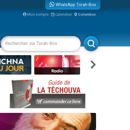
WhatsApp Torah-Box
bre
Mon compte
Calendrier
Columbus
...
vertissements
Livres
Rabbanim