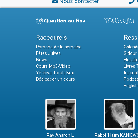
Nous contacter
Raccourcis
Ress
Paracha de la semaine
Calendr
Fêtes Juives
Sidour 
News
Horair
Cours Mp3-Vidéo
Livres
Yéchiva Torah-Box
Inscrip
Dédicacer un cours
Podcas
English
Rav Aharon L.
Rabbi 'Haïm KANIEW