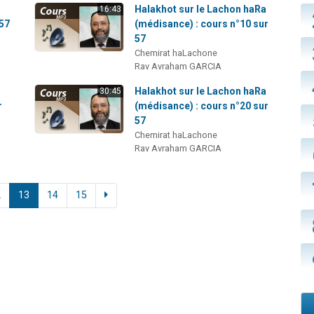
a
Halakhot sur le Lachon haRa
16:43
 57
(médisance) : cours n°10 sur
57
Chemirat haLachone
Rav Avraham GARCIA
a
Halakhot sur le Lachon haRa
30:45
r
(médisance) : cours n°20 sur
57
Chemirat haLachone
Rav Avraham GARCIA
2
13
14
15