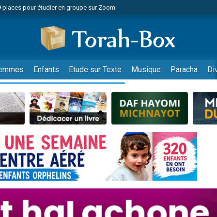
49 places pour étudier en groupe sur Zoom
nes viennent de faire un don pour Diane, 80 ans, dans un appartement insalu
viennent de nous rejoindre sur WhatsApp
viennent de nous rejoindre sur WhatsApp
es viennent de faire un don pour Reloger Rivka, 6 enfants, victime de violences
emmes
Enfants
Etude sur Texte
Musique
Paracha
Di
es viennent de faire un don pour 1 Journée de Vacances Pour les Enfants
 viennent de demander une bénédiction
viennent de nous rejoindre sur WhatsApp
49 places pour étudier en groupe sur Zoom
 donner son Maasser
viennent de nous rejoindre sur WhatsApp
viennent de nous rejoindre sur WhatsApp
de donner son Maasser
es viennent de faire un don pour 5 jours de vacances aux Orphelins
viennent de nous rejoindre sur WhatsApp