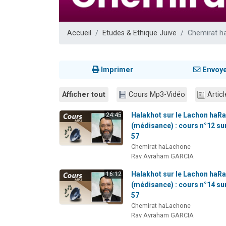
13 personnes
30 perso
Accueil
Etudes & Ethique Juive
Chemirat h
Il reste 
12 nouve
29 personnes
Imprimer
Envoy
Afficher tout
Cours Mp3-Vidéo
Articl
Halakhot sur le Lachon haR
24:45
(médisance) : cours n°12 su
57
Chemirat haLachone
Rav Avraham GARCIA
Halakhot sur le Lachon haR
16:12
(médisance) : cours n°14 su
57
Chemirat haLachone
Rav Avraham GARCIA