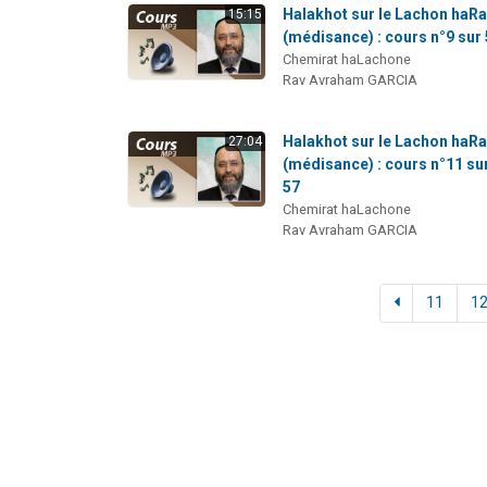
Halakhot sur le Lachon haR
15:15
(médisance) : cours n°9 sur
Chemirat haLachone
Rav Avraham GARCIA
Halakhot sur le Lachon haR
27:04
(médisance) : cours n°11 su
57
Chemirat haLachone
Rav Avraham GARCIA
11
1