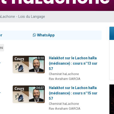
 viennent de demander une bénédiction
nnes viennent de faire un don pour Sauvez la jambe de Yohan
aLachone - Lois du Langage
49 places pour étudier en groupe sur Zoom
lles musiques dans Torah-Box Music
 viennent de demander une bénédiction
er
WhatsApp
es
a
Halakhot sur le Lachon haRa
9:10
r
(médisance) : cours n°13 sur
57
Chemirat haLachone
Rav Avraham GARCIA
a
Halakhot sur le Lachon haRa
24:27
r
(médisance) : cours n°15 sur
57
Chemirat haLachone
Rav Avraham GARCIA