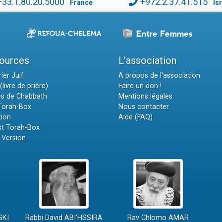
+33.1.80.20.5000
+972.2.37.41.515
France
Is
ources
L'association
ier Juif
A propos de l'association
(livre de prière)
Faire un don !
es de Chabbath
Mentions légales
 Torah-Box
Nous contacter
tion
Aide (FAQ)
t Torah-Box
 Version
SKI
Rabbi David ABI'HSSIRA
Rav Chlomo AMAR