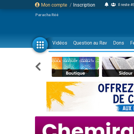
Mon compte
/
Inscription
Il reste 
16 person
Paracha Réé
2 personnes 
6 personnes 
4 personn
Vidéos
Question au Rav
Dons
F
2 personn
17 personnes
4 personnes 
Il reste 
Eva vient de
4 personnes 
3 personnes 
Odaya vient 
3 personn
2 personnes 