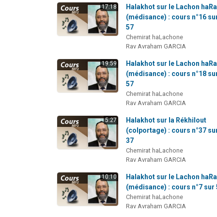
Halakhot sur le Lachon haR
17:18
(médisance) : cours n°16 su
57
Chemirat haLachone
Rav Avraham GARCIA
Halakhot sur le Lachon haR
19:59
(médisance) : cours n°18 su
57
Chemirat haLachone
Rav Avraham GARCIA
Halakhot sur la Rékhilout
5:27
(colportage) : cours n°37 su
37
Chemirat haLachone
Rav Avraham GARCIA
Halakhot sur le Lachon haR
10:10
(médisance) : cours n°7 sur
Chemirat haLachone
Rav Avraham GARCIA