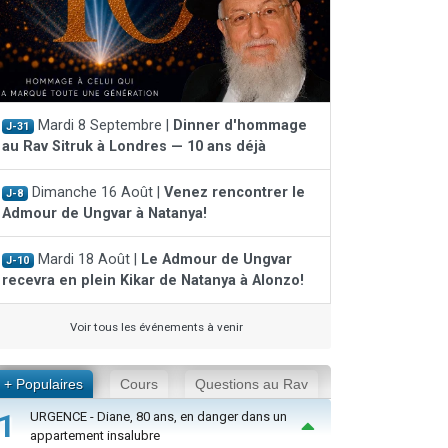
Mardi 8 Septembre |
Dinner d'hommage
J-31
au Rav Sitruk à Londres — 10 ans déjà
Dimanche 16 Août |
Venez rencontrer le
J-8
Admour de Ungvar à Natanya!
Mardi 18 Août |
Le Admour de Ungvar
J-10
recevra en plein Kikar de Natanya à Alonzo!
Voir tous les événements à venir
+ Populaires
Cours
Questions au Rav
1
URGENCE - Diane, 80 ans, en danger dans un
appartement insalubre