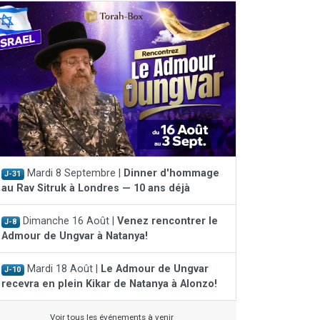
Mardi 8 Septembre |
Dinner d'hommage
J-31
au Rav Sitruk à Londres — 10 ans déjà
Dimanche 16 Août |
Venez rencontrer le
J-8
Admour de Ungvar à Natanya!
Mardi 18 Août |
Le Admour de Ungvar
J-10
recevra en plein Kikar de Natanya à Alonzo!
Voir tous les événements à venir