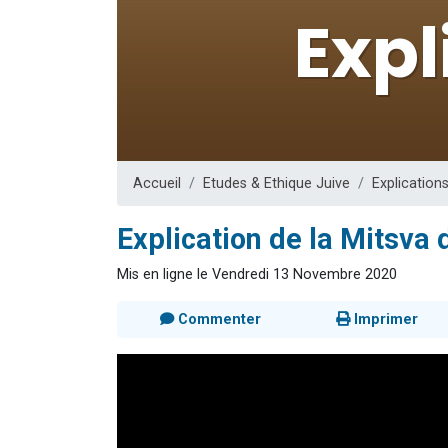
12 nouve
29 personnes
Il reste 
16 person
2 personnes 
Accueil
Etudes & Ethique Juive
Explication
Explication de la Mitsva
Mis en ligne le Vendredi 13 Novembre 2020
Commenter
Imprimer