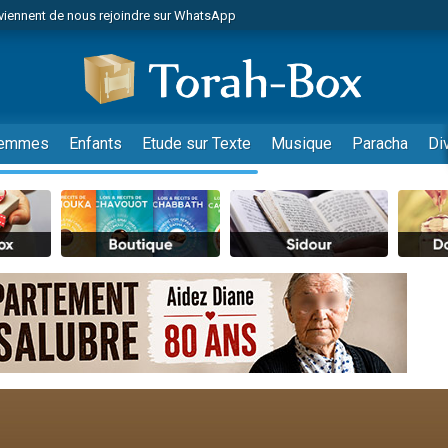
viennent de nous rejoindre sur WhatsApp
es viennent de faire un don pour Reloger Rivka, 6 enfants, victime de violences
es viennent de faire un don pour 1 Journée de Vacances Pour les Enfants
 viennent de demander une bénédiction
viennent de nous rejoindre sur WhatsApp
emmes
Enfants
Etude sur Texte
Musique
Paracha
Di
49 places pour étudier en groupe sur Zoom
 donner son Maasser
viennent de nous rejoindre sur WhatsApp
viennent de nous rejoindre sur WhatsApp
de donner son Maasser
es viennent de faire un don pour 5 jours de vacances aux Orphelins
viennent de nous rejoindre sur WhatsApp
 viennent de demander une bénédiction
nnes viennent de faire un don pour Sauvez la jambe de Yohan
49 places pour étudier en groupe sur Zoom