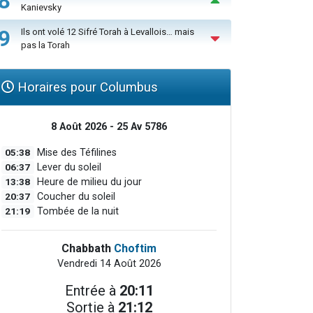
8
Kanievsky
9
Ils ont volé 12 Sifré Torah à Levallois… mais
pas la Torah
Horaires pour Columbus
8 Août 2026 - 25 Av 5786
05:38
Mise des Téfilines
06:37
Lever du soleil
13:38
Heure de milieu du jour
20:37
Coucher du soleil
21:19
Tombée de la nuit
Chabbath
Choftim
Vendredi 14 Août 2026
Entrée à
20:11
Sortie à
21:12