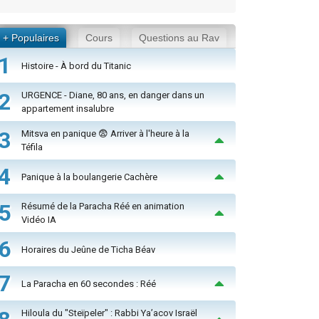
+ Populaires
Cours
Questions au Rav
1
Histoire - À bord du Titanic
2
URGENCE - Diane, 80 ans, en danger dans un
appartement insalubre
3
Mitsva en panique 😨 Arriver à l'heure à la
Téfila
4
Panique à la boulangerie Cachère
5
Résumé de la Paracha Réé en animation
Vidéo IA
6
Horaires du Jeûne de Ticha Béav
7
La Paracha en 60 secondes : Réé
Hiloula du "Steïpeler" : Rabbi Ya’acov Israël