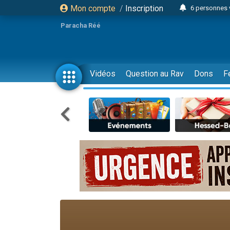
Mon compte
/
Inscription
6 personnes 
4 personn
Paracha Réé
2 personn
17 personnes
4 personnes 
Vidéos
Question au Rav
Dons
F
Il reste 
Eva vient de
4 personnes 
3 personnes 
Odaya vient 
3 personn
2 personnes 
13 personnes
30 perso
Il reste 