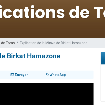
lles musiques dans Torah-Box Music
 viennent de demander une bénédiction
49 places pour étudier en groupe sur Zoom
nes viennent de faire un don pour Diane, 80 ans, dans un appartement insalu
viennent de nous rejoindre sur WhatsApp
s de Torah
Explication de la Mitsva de Birkat Hamazone
 de Birkat Hamazone
Envoyer
WhatsApp