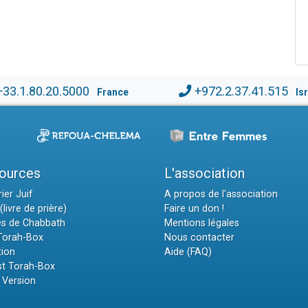
+33.1.80.20.5000
+972.2.37.41.515
France
Is
ources
L'association
ier Juif
A propos de l'association
(livre de prière)
Faire un don !
es de Chabbath
Mentions légales
 Torah-Box
Nous contacter
tion
Aide (FAQ)
t Torah-Box
 Version