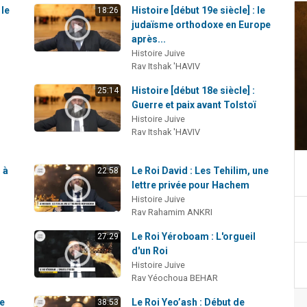
 le
Histoire [début 19e siècle] : le
18:26
judaïsme orthodoxe en Europe
après...
Histoire Juive
Rav Itshak 'HAVIV
Histoire [début 18e siècle] :
25:14
Guerre et paix avant Tolstoï
Histoire Juive
Rav Itshak 'HAVIV
 à
Le Roi David : Les Tehilim, une
22:58
lettre privée pour Hachem
Histoire Juive
Rav Rahamim ANKRI
Le Roi Yéroboam : L'orgueil
27:29
d'un Roi
Histoire Juive
Rav Yéochoua BEHAR
ée
Le Roi Yeo’ash : Début de
38:53