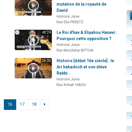
mutation de la royauté de
David
Histoire Juive
Rav Elie PERETZ
Le Roi A'hav & Eliyahou Hanavi :
40:24
Pourquoi cette opposition ?
Histoire Juive
Rav Mordehai BITTON
Histoire [début 16e siècle] : le
26:30
Ari hakadoch et son élève
Rabbi...
Histoire Juive
Rav Itshak 'HAVIV
5
16
17
18