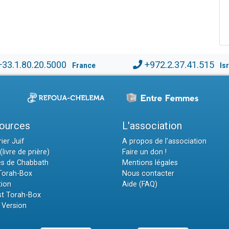
+33.1.80.20.5000
+972.2.37.41.515
France
Is
ources
L'association
ier Juif
A propos de l'association
(livre de prière)
Faire un don !
es de Chabbath
Mentions légales
 Torah-Box
Nous contacter
tion
Aide (FAQ)
t Torah-Box
 Version