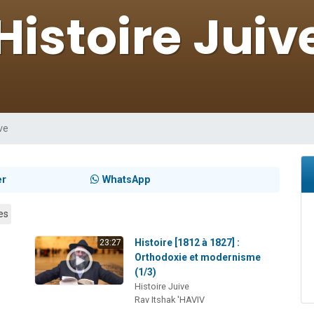
sion radio : Visions de grandeur n°104 : Le Chabbath et le Birkat Hamazone à 
 viennent de demander une bénédiction
de donner son Maasser
49 places pour étudier en groupe sur Zoom
 donner son Maasser
ve
er
WhatsApp
es
Histoire [1812 à 1827] :
23:27
Orthodoxie et modernisme
(1/3)
Histoire Juive
Rav Itshak 'HAVIV