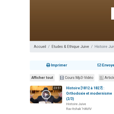
Nouvelle émis
61 personnes
Ariel vient 
Il reste 
Eva vient de
Accueil
Etudes & Ethique Juive
Histoire Jui
Imprimer
Envoy
Afficher tout
Cours Mp3-Vidéo
Articl
Histoire [1812 à 1827] :
23:51
Orthodoxie et modernisme
(2/3)
Histoire Juive
Rav Itshak 'HAVIV