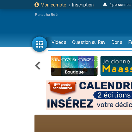
Mon compte
/
Inscription
4 personnes 
3 personnes 
Paracha Réé
Odaya vient 
3 personn
3 personn
Vidéos
Question au Rav
Dons
F
13 personnes
2 personnes 
30 perso
Il reste 
12 nouve
3 personnes 
2 personnes 
3 personnes 
2 nouvel
8 personn