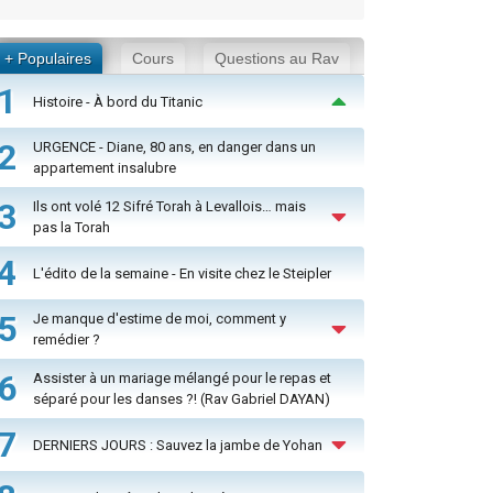
+ Populaires
Cours
Questions au Rav
1
Histoire - À bord du Titanic
2
URGENCE - Diane, 80 ans, en danger dans un
appartement insalubre
3
Ils ont volé 12 Sifré Torah à Levallois… mais
pas la Torah
4
L'édito de la semaine - En visite chez le Steipler
5
Je manque d'estime de moi, comment y
remédier ?
6
Assister à un mariage mélangé pour le repas et
séparé pour les danses ?! (Rav Gabriel DAYAN)
7
DERNIERS JOURS : Sauvez la jambe de Yohan