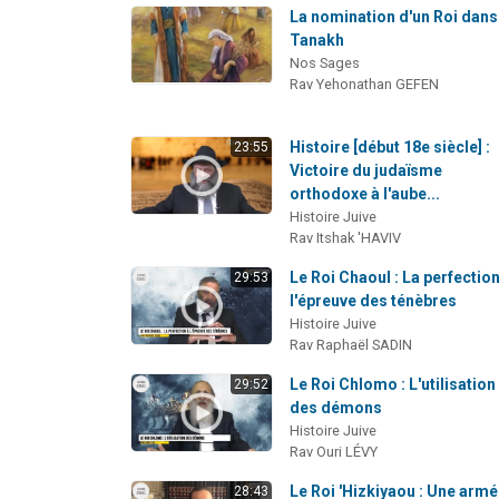
La nomination d'un Roi dans
Tanakh
Nos Sages
Rav Yehonathan GEFEN
Histoire [début 18e siècle] :
23:55
Victoire du judaïsme
orthodoxe à l'aube...
Histoire Juive
Rav Itshak 'HAVIV
Le Roi Chaoul : La perfection
29:53
l'épreuve des ténèbres
Histoire Juive
Rav Raphaël SADIN
Le Roi Chlomo : L'utilisation
29:52
des démons
Histoire Juive
Rav Ouri LÉVY
Le Roi 'Hizkiyaou : Une arm
28:43