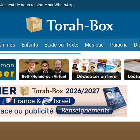
viennent de nous rejoindre sur WhatsApp
viennent de nous rejoindre sur WhatsApp
de donner son Maasser
es viennent de faire un don pour 5 jours de vacances aux Orphelins
es viennent de faire un don pour Diane, 80 ans, dans un appartement insalub
emmes
Enfants
Etude sur Texte
Musique
Paracha
Di
 viennent de demander une bénédiction
viennent de nous rejoindre sur WhatsApp
nnes viennent de faire un don pour Sauvez la jambe de Yohan
49 places pour étudier en groupe sur Zoom
lles musiques dans Torah-Box Music
viennent de nous rejoindre sur WhatsApp
viennent de nous rejoindre sur WhatsApp
viennent de nous rejoindre sur WhatsApp
les musiques dans Torah-Box Music
es viennent de faire un don pour Tsédaka : pauvres d'Israel