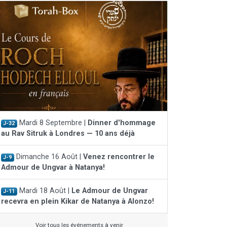
Mardi 8 Septembre |
Dinner d'hommage
J-32
au Rav Sitruk à Londres — 10 ans déjà
Dimanche 16 Août |
Venez rencontrer le
J-9
Admour de Ungvar à Natanya!
Mardi 18 Août |
Le Admour de Ungvar
J-11
recevra en plein Kikar de Natanya à Alonzo!
Voir tous les événements à venir