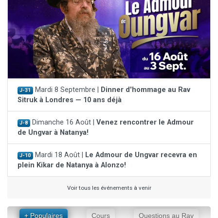
Mardi 8 Septembre |
Dinner d'hommage au Rav
J-31
Sitruk à Londres — 10 ans déjà
Dimanche 16 Août |
Venez rencontrer le Admour
J-8
de Ungvar à Natanya!
Mardi 18 Août |
Le Admour de Ungvar recevra en
J-10
plein Kikar de Natanya à Alonzo!
Voir tous les événements à venir
+ Populaires
Cours
Questions au Rav