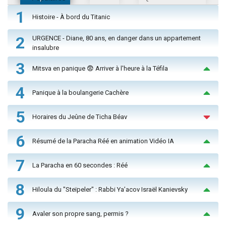
1
Histoire - À bord du Titanic
2
URGENCE - Diane, 80 ans, en danger dans un appartement
insalubre
3
Mitsva en panique 😨 Arriver à l'heure à la Téfila
4
Panique à la boulangerie Cachère
5
Horaires du Jeûne de Ticha Béav
6
Résumé de la Paracha Réé en animation Vidéo IA
7
La Paracha en 60 secondes : Réé
8
Hiloula du "Steïpeler" : Rabbi Ya’acov Israël Kanievsky
9
Avaler son propre sang, permis ?