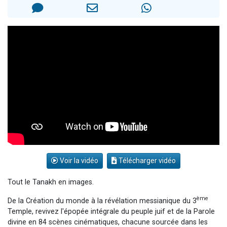
13 personnes viennent de demander une bénédiction
30 personnes viennent de faire un don pour Sauvez la jambe de Yohan
Il reste 49 places pour étudier en groupe sur Zoom
12 nouvelles musiques dans Torah-Box Music
29 personnes viennent de demander une bénédiction
Voir la vidéo
Télécharger vidéo
Tout le Tanakh en images.
ème
De la Création du monde à la révélation messianique du 3
Temple, revivez l'épopée intégrale du peuple juif et de la Parole
divine en 84 scènes cinématiques, chacune sourcée dans les