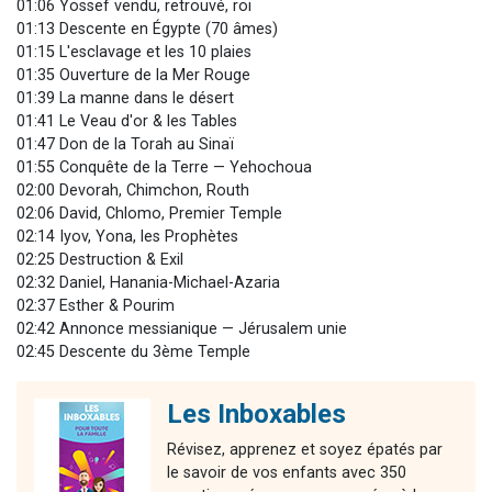
01:06 Yossef vendu, retrouvé, roi
01:13 Descente en Égypte (70 âmes)
01:15 L'esclavage et les 10 plaies
01:35 Ouverture de la Mer Rouge
01:39 La manne dans le désert
01:41 Le Veau d'or & les Tables
01:47 Don de la Torah au Sinaï
01:55 Conquête de la Terre — Yehochoua
02:00 Devorah, Chimchon, Routh
02:06 David, Chlomo, Premier Temple
02:14 Iyov, Yona, les Prophètes
02:25 Destruction & Exil
02:32 Daniel, Hanania-Michael-Azaria
02:37 Esther & Pourim
02:42 Annonce messianique — Jérusalem unie
02:45 Descente du 3ème Temple
Les Inboxables
Révisez, apprenez et soyez épatés par
le savoir de vos enfants avec 350