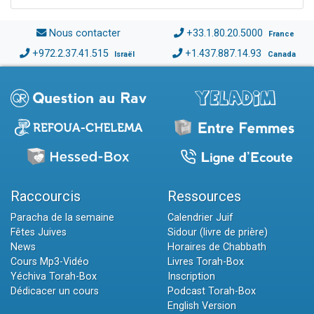
Nous contacter
+33.1.80.20.5000
France
+972.2.37.41.515
+1.437.887.14.93
Israël
Canada
Raccourcis
Ressources
Paracha de la semaine
Calendrier Juif
Fêtes Juives
Sidour (livre de prière)
News
Horaires de Chabbath
Cours Mp3-Vidéo
Livres Torah-Box
Yéchiva Torah-Box
Inscription
Dédicacer un cours
Podcast Torah-Box
English Version