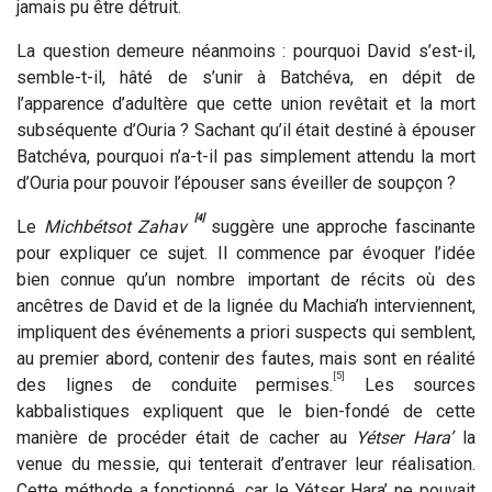
jamais pu être détruit.
La question demeure néanmoins : pourquoi David s’est-il,
semble-t-il, hâté de s’unir à Batchéva, en dépit de
l’apparence d’adultère que cette union revêtait et la mort
subséquente d’Ouria ? Sachant qu’il était destiné à épouser
Batchéva, pourquoi n’a-t-il pas simplement attendu la mort
d’Ouria pour pouvoir l’épouser sans éveiller de soupçon ?
[4]
Le
Michbétsot Zahav
suggère une approche fascinante
pour expliquer ce sujet. Il commence par évoquer l’idée
bien connue qu’un nombre important de récits où des
ancêtres de David et de la lignée du Machia’h interviennent,
impliquent des événements a priori suspects qui semblent,
au premier abord, contenir des fautes, mais sont en réalité
[5]
des lignes de conduite permises.
Les sources
kabbalistiques expliquent que le bien-fondé de cette
manière de procéder était de cacher au
Yétser Hara’
la
venue du messie, qui tenterait d’entraver leur réalisation.
Cette méthode a fonctionné, car le Yétser Hara’ ne pouvait