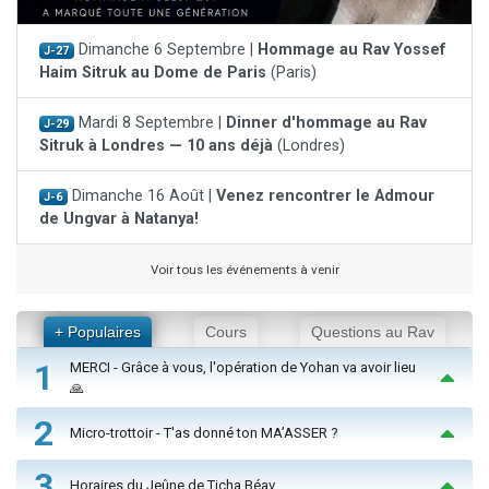
Dimanche 6 Septembre |
Hommage au Rav Yossef
J-27
Haim Sitruk au Dome de Paris
(Paris)
Mardi 8 Septembre |
Dinner d'hommage au Rav
J-29
Sitruk à Londres — 10 ans déjà
(Londres)
Dimanche 16 Août |
Venez rencontrer le Admour
J-6
de Ungvar à Natanya!
Voir tous les événements à venir
+ Populaires
Cours
Questions au Rav
1
MERCI - Grâce à vous, l'opération de Yohan va avoir lieu
🙏
2
Micro-trottoir - T'as donné ton MA’ASSER ?
3
Horaires du Jeûne de Ticha Béav