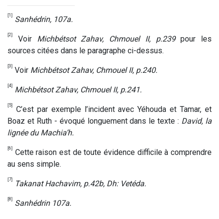
[1]
Sanhédrin, 107a.
[2]
Voir
Michbétsot Zahav, Chmouel II, p.239
pour les
sources citées dans le paragraphe ci-dessus.
[3]
Voir
Michbétsot Zahav, Chmouel II, p.240.
[4]
Michbétsot Zahav, Chmouel II, p.241.
[5]
C’est par exemple l’incident avec Yéhouda et Tamar, et
Boaz et Ruth - évoqué longuement dans le texte :
David, la
lignée du Machia’h.
[6]
Cette raison est de toute évidence difficile à comprendre
au sens simple.
[7]
Takanat Hachavim, p.42b, Dh: Vetéda.
[8]
Sanhédrin 107a.