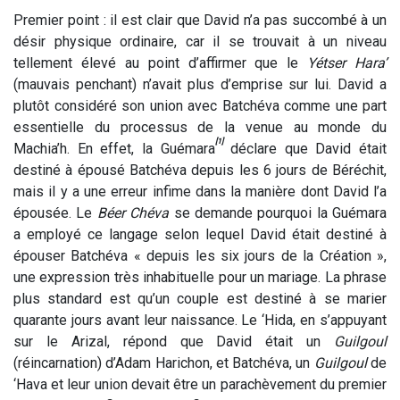
Premier point : il est clair que David n’a pas succombé à un
désir physique ordinaire, car il se trouvait à un niveau
tellement élevé au point d’affirmer que le
Yétser Hara’
(mauvais penchant) n’avait plus d’emprise sur lui. David a
plutôt considéré son union avec Batchéva comme une part
essentielle du processus de la venue au monde du
[1]
Machia’h. En effet, la Guémara
déclare que David était
destiné à épousé Batchéva depuis les 6 jours de Béréchit,
mais il y a une erreur infime dans la manière dont David l’a
épousée. Le
Béer Chéva
se demande pourquoi la Guémara
a employé ce langage selon lequel David était destiné à
épouser Batchéva « depuis les six jours de la Création »,
une expression très inhabituelle pour un mariage. La phrase
plus standard est qu’un couple est destiné à se marier
quarante jours avant leur naissance. Le ‘Hida, en s’appuyant
sur le Arizal, répond que David était un
Guilgoul
(réincarnation) d’Adam Harichon, et Batchéva, un
Guilgoul
de
‘Hava et leur union devait être un parachèvement du premier