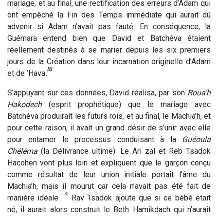
mariage, et au final, une rectification des erreurs d’Adam qui
ont empêché la Fin des Temps immédiate qui aurait dû
advenir si Adam n’avait pas fauté. En conséquence, la
Guémara entend bien que David et Batchéva étaient
réellement destinés à se marier depuis les six premiers
jours de la Création dans leur incarnation originelle d’Adam
[2]
et de ‘Hava
.
S’appuyant sur ces données, David réalisa, par son
Roua’h
Hakodech
(esprit prophétique) que le mariage avec
Batchéva produirait les futurs rois, et au final, le Machia’h, et
pour cette raison, il avait un grand désir de s’unir avec elle
pour entamer le processus conduisant à la
Guéoula
Chéléma
(la Délivrance ultime). Le Ari zal et Reb Tsadok
Hacohen vont plus loin et expliquent que le garçon conçu
comme résultat de leur union initiale portait l’âme du
Machia’h, mais il mourut car cela n’avait pas été fait de
[3]
manière idéale.
Rav Tsadok ajoute que si ce bébé était
né, il aurait alors construit le Beth Hamikdach qui n’aurait