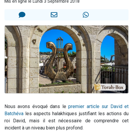
Mis en ligne le Lundi 3 Septembre 2018
6 personnes viennent de nous rejoindre sur WhatsApp
4 personnes viennent de faire un don pour Reloger Rivka, 6 enfants, victime de violences...
2 personnes viennent de faire un don pour 1 Journée de Vacances Pour les Enfants
4 personnes viennent de nous rejoindre sur WhatsApp
3 nouvelles musiques dans Torah-Box Music
Nous avons évoqué dans le
premier article sur David et
Batchéva
les aspects halakhiques justifiant les actions du
roi David, mais il est nécessaire de comprendre cet
incident à un niveau bien plus profond.