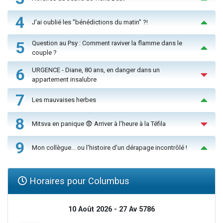
4
J'ai oublié les "bénédictions du matin" ?!
5
Question au Psy : Comment raviver la flamme dans le
couple ?
6
URGENCE - Diane, 80 ans, en danger dans un
appartement insalubre
7
Les mauvaises herbes
8
Mitsva en panique 😨 Arriver à l'heure à la Téfila
9
Mon collègue... ou l'histoire d'un dérapage incontrôlé !
Horaires pour Columbus
10 Août 2026 - 27 Av 5786