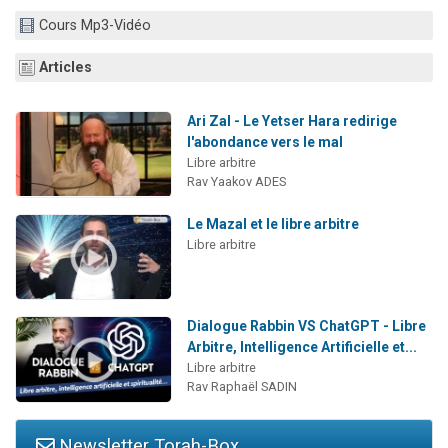
Dovan vient de donner son Maasser
Cours Mp3-Vidéo
2 personnes viennent de nous rejoindre sur WhatsApp
Articles
2 personnes viennent de nous rejoindre sur WhatsApp
Malgorzata vient de donner son Maasser
Ari Zal - Le Yetser Hara redirige
3 personnes viennent de nous rejoindre sur WhatsApp
l'abondance vers le mal
Libre arbitre
Rav Yaakov ADES
Le Mazal et le libre arbitre
Libre arbitre
Dialogue Rabbin VS ChatGPT - Libre
Arbitre, Intelligence Artificielle et...
Libre arbitre
Rav Raphaël SADIN
Newsletter Torah-Box