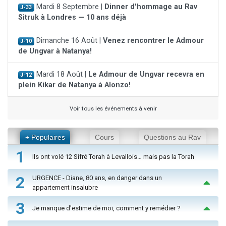
Mardi 8 Septembre |
Dinner d'hommage au Rav
J-33
Sitruk à Londres — 10 ans déjà
Dimanche 16 Août |
Venez rencontrer le Admour
J-10
de Ungvar à Natanya!
Mardi 18 Août |
Le Admour de Ungvar recevra en
J-12
plein Kikar de Natanya à Alonzo!
Voir tous les événements à venir
+ Populaires
Cours
Questions au Rav
1
Ils ont volé 12 Sifré Torah à Levallois… mais pas la Torah
2
URGENCE - Diane, 80 ans, en danger dans un
appartement insalubre
3
Je manque d'estime de moi, comment y remédier ?