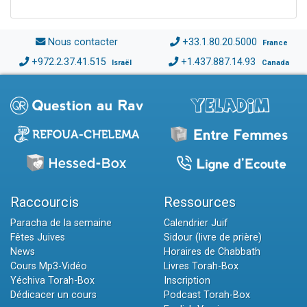
Nous contacter
+33.1.80.20.5000
France
+972.2.37.41.515
+1.437.887.14.93
Israël
Canada
Raccourcis
Ressources
Paracha de la semaine
Calendrier Juif
Fêtes Juives
Sidour (livre de prière)
News
Horaires de Chabbath
Cours Mp3-Vidéo
Livres Torah-Box
Yéchiva Torah-Box
Inscription
Dédicacer un cours
Podcast Torah-Box