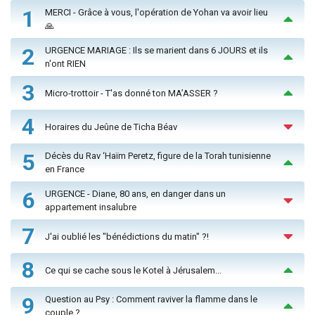
1
MERCI - Grâce à vous, l'opération de Yohan va avoir lieu
🙏
2
URGENCE MARIAGE : Ils se marient dans 6 JOURS et ils
n'ont RIEN
3
Micro-trottoir - T'as donné ton MA’ASSER ?
4
Horaires du Jeûne de Ticha Béav
5
Décès du Rav ‘Haïm Peretz, figure de la Torah tunisienne
en France
6
URGENCE - Diane, 80 ans, en danger dans un
appartement insalubre
7
J'ai oublié les "bénédictions du matin" ?!
8
Ce qui se cache sous le Kotel à Jérusalem...
9
Question au Psy : Comment raviver la flamme dans le
couple ?