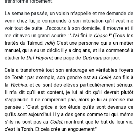
transforme forcément.
La semaine passée, un voisin m’appelle et me demande de
venir chez lui, je comprends à son intonation qu’il veut me
voir tout de suite. J’accours à son domicile, il m’ouvre et il
me dit avec un grand sourire :
"J’ai fini le
Chass
!" (Tous les
traités du Talmud,
ndlr
) C’est une personne qui a un métier
manuel, qui a eu un déclic il y a cinq ans, et il a commencé à
étudier le
Daf Hayomi
, une page de
Guémara
par jour.
Cela a transformé tout son entourage en véritables foyers
de Torah : par exemple, son gendre est au
Collel
, son fils à
la
Yéchiva
, et ce sont des élèves particulièrement sérieux.
Il m’a dit qu’il est content, je lui ai dit qu’il devrait plutôt
s’applaudir. Il ne comprenait pas, alors je lui ai précisé ma
pensée : "C’est grâce à ton étude qu’ils sont devenus ce
qu’ils sont aujourd’hui. Il y a des gens comme toi qui, même
s’ils ne sont pas au
Collel
, montrent que le but de leur vie,
c’est la Torah. Et cela crée un engouement."