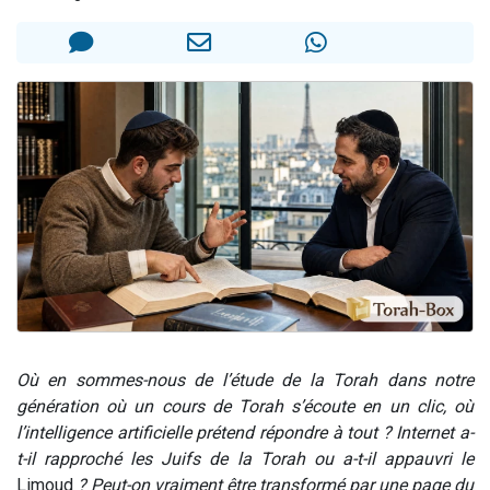
3 personnes viennent de nous rejoindre sur WhatsApp
11 personnes viennent de demander une bénédiction
Il reste 49 places pour étudier en groupe sur Zoom
3 personnes viennent de faire un don pour Diane, 80 ans, dans un appartement insalubre
5 personnes viennent de faire un don pour Reloger Rivka, 6 enfants, victime de violences...
Où en sommes-nous de l’étude de la Torah dans notre
génération où un cours de Torah s’écoute en un clic, où
l’intelligence artificielle prétend répondre à tout ? Internet a-
t-il rapproché les Juifs de la Torah ou a-t-il appauvri le
Limoud
? Peut-on vraiment être transformé par une page du