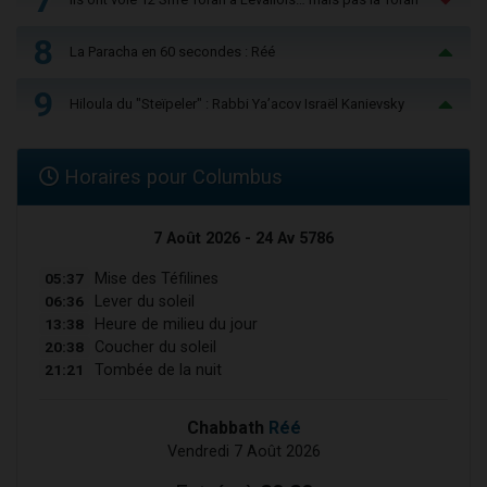
8
La Paracha en 60 secondes : Réé
9
Hiloula du "Steïpeler" : Rabbi Ya’acov Israël Kanievsky
Horaires pour Columbus
7 Août 2026 - 24 Av 5786
05:37
Mise des Téfilines
06:36
Lever du soleil
13:38
Heure de milieu du jour
20:38
Coucher du soleil
21:21
Tombée de la nuit
Chabbath
Réé
Vendredi 7 Août 2026