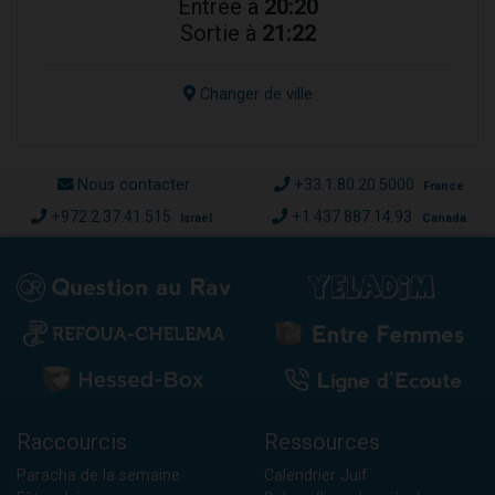
Entrée à
20:20
Sortie à
21:22
Changer de ville
Nous contacter
+33.1.80.20.5000
France
+972.2.37.41.515
+1.437.887.14.93
Israël
Canada
Raccourcis
Ressources
Paracha de la semaine
Calendrier Juif