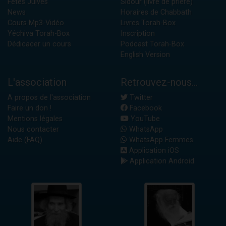
Fêtes Juives
Sidour (livre de prière)
News
Horaires de Chabbath
Cours Mp3-Vidéo
Livres Torah-Box
Yéchiva Torah-Box
Inscription
Dédicacer un cours
Podcast Torah-Box
English Version
L'association
Retrouvez-nous...
A propos de l'association
Twitter
Faire un don !
Facebook
Mentions légales
YouTube
Nous contacter
WhatsApp
Aide (FAQ)
WhatsApp Femmes
Application iOS
Application Android