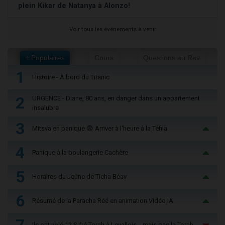
plein Kikar de Natanya à Alonzo!
Voir tous les événements à venir
+ Populaires
Cours
Questions au Rav
1
Histoire - À bord du Titanic
2
URGENCE - Diane, 80 ans, en danger dans un appartement
insalubre
3
Mitsva en panique 😨 Arriver à l'heure à la Téfila
4
Panique à la boulangerie Cachère
5
Horaires du Jeûne de Ticha Béav
6
Résumé de la Paracha Réé en animation Vidéo IA
7
Ils ont volé 12 Sifré Torah à Levallois… mais pas la Torah