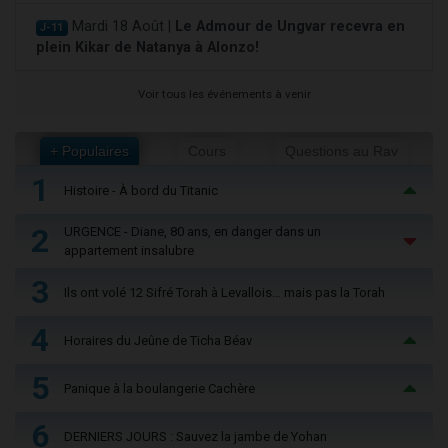
Mardi 18 Août |
Le Admour de Ungvar recevra en
J-11
plein Kikar de Natanya à Alonzo!
Voir tous les événements à venir
+ Populaires
Cours
Questions au Rav
1
Histoire - À bord du Titanic
2
URGENCE - Diane, 80 ans, en danger dans un
appartement insalubre
3
Ils ont volé 12 Sifré Torah à Levallois… mais pas la Torah
4
Horaires du Jeûne de Ticha Béav
5
Panique à la boulangerie Cachère
6
DERNIERS JOURS : Sauvez la jambe de Yohan