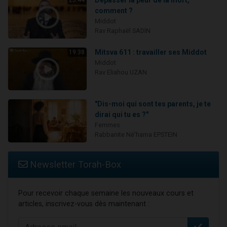
Dépasser la peur de la mort,
25:44
comment ?
Middot
Rav Raphaël SADIN
Mitsva 611 : travailler ses Middot
19:38
Middot
Rav Eliahou UZAN
"Dis-moi qui sont tes parents, je te
dirai qui tu es ?"
Femmes
Rabbanite Né'hama EPSTEIN
Newsletter Torah-Box
Pour recevoir chaque semaine les nouveaux cours et
articles, inscrivez-vous dès maintenant :