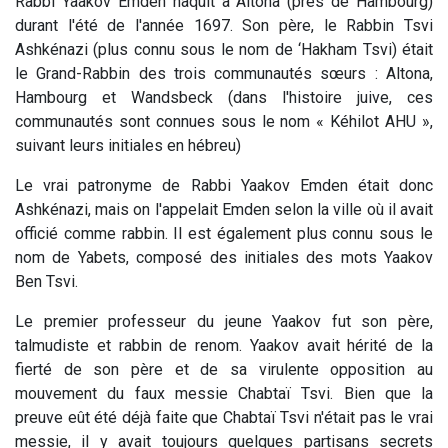
Rabbi Yaakov Emden naquit à Altona (près de Hambourg)
durant l'été de l'année 1697. Son père, le Rabbin Tsvi
Ashkénazi (plus connu sous le nom de ‘Hakham Tsvi) était
le Grand-Rabbin des trois communautés sœurs : Altona,
Hambourg et Wandsbeck (dans l'histoire juive, ces
communautés sont connues sous le nom « Kéhilot AHU »,
suivant leurs initiales en hébreu)
Le vrai patronyme de Rabbi Yaakov Emden était donc
Ashkénazi, mais on l'appelait Emden selon la ville où il avait
officié comme rabbin. Il est également plus connu sous le
nom de Yabets, composé des initiales des mots Yaakov
Ben Tsvi.
Le premier professeur du jeune Yaakov fut son père,
talmudiste et rabbin de renom. Yaakov avait hérité de la
fierté de son père et de sa virulente opposition au
mouvement du faux messie Chabtaï Tsvi. Bien que la
preuve eût été déjà faite que Chabtaï Tsvi n'était pas le vrai
messie, il y avait toujours quelques partisans secrets