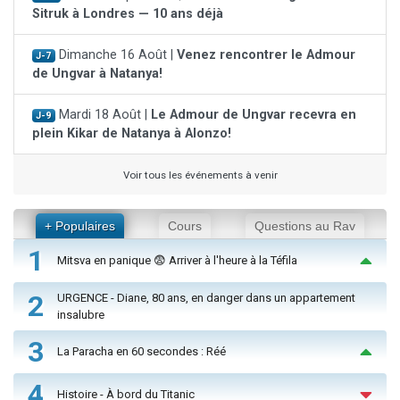
Sitruk à Londres — 10 ans déjà
Dimanche 16 Août |
Venez rencontrer le Admour
J-7
de Ungvar à Natanya!
Mardi 18 Août |
Le Admour de Ungvar recevra en
J-9
plein Kikar de Natanya à Alonzo!
Voir tous les événements à venir
+ Populaires
Cours
Questions au Rav
1
Mitsva en panique 😨 Arriver à l'heure à la Téfila
2
URGENCE - Diane, 80 ans, en danger dans un appartement
insalubre
3
La Paracha en 60 secondes : Réé
4
Histoire - À bord du Titanic