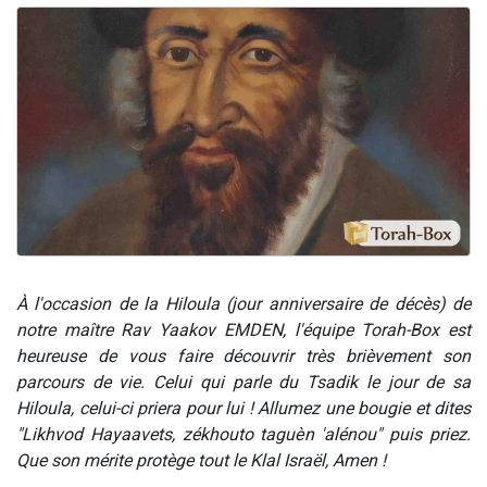
2 personnes viennent de nous rejoindre sur WhatsApp
13 personnes viennent de demander une bénédiction
Il reste 49 places pour étudier en groupe sur Zoom
12 nouvelles musiques dans Torah-Box Music
2 personnes viennent de nous rejoindre sur WhatsApp
À l'occasion de la Hiloula (jour anniversaire de décès) de
notre maître Rav Yaakov EMDEN, l'équipe Torah-Box est
heureuse de vous faire découvrir très brièvement son
parcours de vie. Celui qui parle du Tsadik le jour de sa
Hiloula, celui-ci priera pour lui ! Allumez une bougie et dites
"
Likhvod Hayaavets, zékhouto taguèn 'alénou
" puis priez.
Que son mérite protège tout le Klal Israël, Amen !