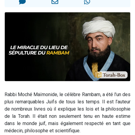
13 personnes viennent de demander une bénédiction
30 personnes viennent de faire un don pour Sauvez la jambe de Yohan
Il reste 49 places pour étudier en groupe sur Zoom
12 nouvelles musiques dans Torah-Box Music
29 personnes viennent de demander une bénédiction
Rabbi Moché Maïmonide, le célèbre Rambam, a été l’un des
plus remarquables Juifs de tous les temps. Il est l’auteur
de nombreux livres où il explique les lois et la philosophie
de la Torah. Il était non seulement tenu en haute estime
dans le monde juif, mais également respecté en tant que
médecin, philosophe et scientifique.