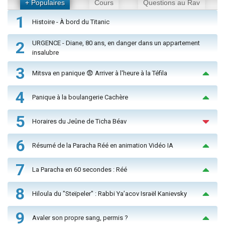
+ Populaires
Cours
Questions au Rav
1
Histoire - À bord du Titanic
2
URGENCE - Diane, 80 ans, en danger dans un appartement
insalubre
3
Mitsva en panique 😨 Arriver à l'heure à la Téfila
4
Panique à la boulangerie Cachère
5
Horaires du Jeûne de Ticha Béav
6
Résumé de la Paracha Réé en animation Vidéo IA
7
La Paracha en 60 secondes : Réé
8
Hiloula du "Steïpeler" : Rabbi Ya’acov Israël Kanievsky
9
Avaler son propre sang, permis ?