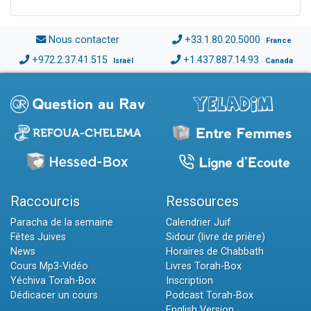
Nous contacter
+33.1.80.20.5000
France
+972.2.37.41.515
+1.437.887.14.93
Israël
Canada
Raccourcis
Ressources
Paracha de la semaine
Calendrier Juif
Fêtes Juives
Sidour (livre de prière)
News
Horaires de Chabbath
Cours Mp3-Vidéo
Livres Torah-Box
Yéchiva Torah-Box
Inscription
Dédicacer un cours
Podcast Torah-Box
English Version