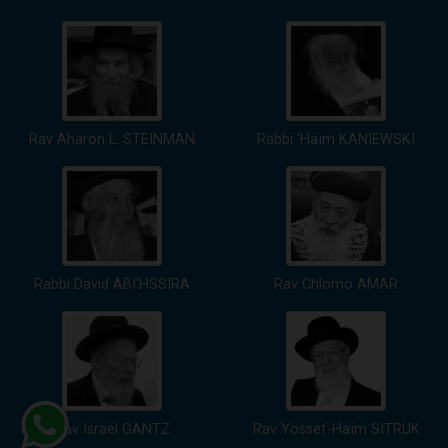
Rav Aharon L. STEINMAN
Rabbi 'Haïm KANIEWSKI
Rabbi David ABI'HSSIRA
Rav Chlomo AMAR
Rav Israël GANTZ
Rav Yossef-Haïm SITRUK