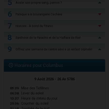
5
Avaler son propre sang, permis ?
6
Panique à la boulangerie Cachère
7
Histoire - À bord du Titanic
8
Synthèse de la Paracha et de la Haftara de Reé
9
Offrez une semaine de centre aéré à un enfant orphelin
Horaires pour Columbus
9 Août 2026 - 26 Av 5786
05:39
Mise des Téfilines
06:38
Lever du soleil
13:37
Heure de milieu du jour
20:36
Coucher du soleil
21:18
Tombée de la nuit