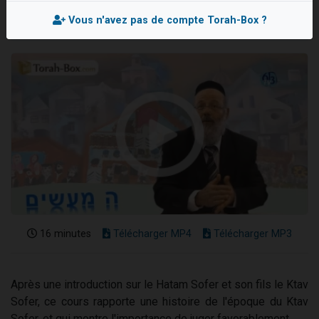
4 personnes viennent de nous rejoindre sur WhatsApp
Vous n'avez pas de compte Torah-Box ?
3 personnes viennent de nous rejoindre sur WhatsApp
3 personnes viennent de faire un don pour 5 jours de vacances aux Orphelins
Odaya vient de donner son Maasser
2 personnes viennent de faire un don pour Tsédaka : pauvres d'Israel
16 minutes
Télécharger MP4
Télécharger MP3
Après une introduction sur le Hatam Sofer et son fils le Ktav
Sofer, ce cours rapporte une histoire de l'époque du Ktav
Sofer, et qui montre l'importance de juger favorablement.