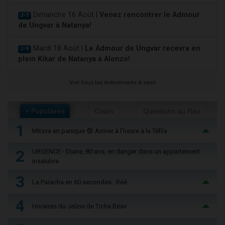
Dimanche 16 Août |
Venez rencontrer le Admour
J-7
de Ungvar à Natanya!
Mardi 18 Août |
Le Admour de Ungvar recevra en
J-9
plein Kikar de Natanya à Alonzo!
Voir tous les événements à venir
+ Populaires
Cours
Questions au Rav
1
Mitsva en panique 😨 Arriver à l'heure à la Téfila
2
URGENCE - Diane, 80 ans, en danger dans un appartement
insalubre
3
La Paracha en 60 secondes : Réé
4
Horaires du Jeûne de Ticha Béav