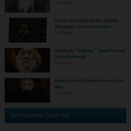
Nos Sages
Hiloula de Rabbi Ephraïm Zalman
Margaliot, de mémoire bénie
Nos Sages
Hiloula du "Steïpeler" : Rabbi Ya’acov
Israël Kanievsky
Nos Sages
Hiloula du Rabbi Aharon Rokéa'h de
Belz
Nos Sages
Newsletter Torah-Box