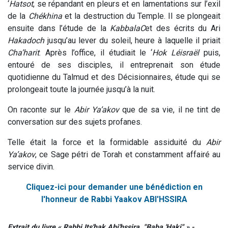
‘
Hatsot
, se répandant en pleurs et en lamentations sur l’exil
de la
Chékhina
et la destruction du Temple. Il se plongeait
ensuite dans l’étude de la
Kabbala
C
et des écrits du Ari
Hakadoch
jusqu’au lever du soleil, heure à laquelle il priait
Cha’harit
. Après l’office, il étudiait le ‘
Hok
Léisraël
puis,
entouré de ses disciples, il entreprenait son étude
quotidienne du Talmud et des Décisionnaires, étude qui se
prolongeait toute la journée jusqu’à la nuit.
On raconte sur le
Abir
Ya’akov
que de sa vie, il ne tint de
conversation sur des sujets profanes.
Telle était la force et la formidable assiduité du
Abir
Ya’akov
, ce Sage pétri de Torah et constamment affairé au
service divin.
Cliquez-ici pour demander une bénédiction en
l'honneur de Rabbi Yaakov ABI'HSSIRA
Extrait du livre « Rabbi Its'hak Abi'hssira, "Baba 'Haki" » -