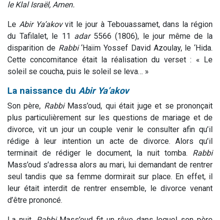
le Klal Israël, Amen.
Le
Abir
Ya’akov
vit le jour à Tebouassamet, dans la région
du Tafilalet, le 11
adar
5566 (1806), le jour même de la
disparition de
Rabbi
‘Haïm Yossef David Azoulay, le ‘Hida.
Cette concomitance était la réalisation du verset : « Le
soleil se coucha, puis le soleil se leva… »
La naissance du
Abir
Ya’akov
Son père,
Rabbi
Mass’oud, qui était juge et se prononçait
plus particulièrement sur les questions de mariage et de
divorce, vit un jour un couple venir le consulter afin qu’il
rédige à leur intention un acte de divorce. Alors qu’il
terminait de rédiger le document, la nuit tomba.
Rabbi
Mass’oud s’adressa alors au mari, lui demandant de rentrer
seul tandis que sa femme dormirait sur place. En effet, il
leur était interdit de rentrer ensemble, le divorce venant
d’être prononcé.
La nuit,
Rabbi
Mass’oud fit un rêve dans lequel son père