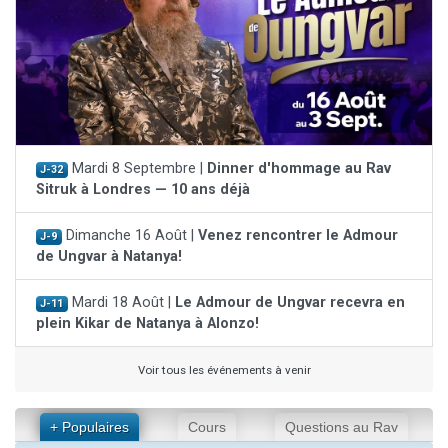
Mardi 8 Septembre |
Dinner d'hommage au Rav
J-32
Sitruk à Londres — 10 ans déjà
Dimanche 16 Août |
Venez rencontrer le Admour
J-9
de Ungvar à Natanya!
Mardi 18 Août |
Le Admour de Ungvar recevra en
J-11
plein Kikar de Natanya à Alonzo!
Voir tous les événements à venir
+ Populaires
Cours
Questions au Rav