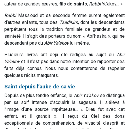
auteur de grandes œuvres,
fils de saints
,
Rabbi
Ya’akov… »
Rabbi
Mass’oud et sa seconde femme eurent également
d’autres enfants, tous des
Tsadikim
, dont les descendants
perpétuent tous la tradition familiale de grandeur et de
sainteté. Il s’agit des porteurs du nom « Abi’hssira », qui ne
descendent pas du
Abir
Ya’akov
lui-même.
Plusieurs livres ont déjà été rédigés au sujet du
Abir
Ya’akov
et il n’est pas dans notre intention de rapporter des
faits déjà connus. Nous nous contenterons de rappeler
quelques récits marquants.
Saint depuis l’aube de sa vie
Depuis sa plus tendre enfance, le
Abir
Ya’akov
se distingua
par sa soif intense d’acquérir la sagesse. Il s’éleva à
l’image d’une source impétueuse… « D.ieu fut avec cet
enfant, et il grandit ». Il reçut du Ciel des dons
exceptionnels de compréhension, de vivacité d’esprit et