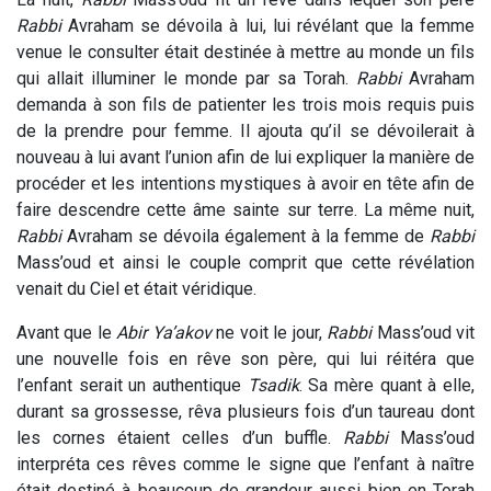
Rabbi
Avraham se dévoila à lui, lui révélant que la femme
venue le consulter était destinée à mettre au monde un fils
qui allait illuminer le monde par sa Torah.
Rabbi
Avraham
demanda à son fils de patienter les trois mois requis puis
de la prendre pour femme. Il ajouta qu’il se dévoilerait à
nouveau à lui avant l’union afin de lui expliquer la manière de
procéder et les intentions mystiques à avoir en tête afin de
faire descendre cette âme sainte sur terre. La même nuit,
Rabbi
Avraham se dévoila également à la femme de
Rabbi
Mass’oud et ainsi le couple comprit que cette révélation
venait du Ciel et était véridique.
Avant que le
Abir
Ya’akov
ne voit le jour,
Rabbi
Mass’oud vit
une nouvelle fois en rêve son père, qui lui réitéra que
l’enfant serait un authentique
Tsadik
. Sa mère quant à elle,
durant sa grossesse, rêva plusieurs fois d’un taureau dont
les cornes étaient celles d’un buffle.
Rabbi
Mass’oud
interpréta ces rêves comme le signe que l’enfant à naître
était destiné à beaucoup de grandeur aussi bien en Torah