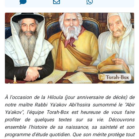
Nouvelle émission radio : Visions de grandeur n°104 : Le Chabbath et le Birkat Hamazone à travers le temps
61 personnes viennent de demander une bénédiction
Ariel vient de donner son Maasser
Il reste 49 places pour étudier en groupe sur Zoom
Eva vient de donner son Maasser
À l'occasion de la Hiloula (jour anniversaire de décès) de
notre maître Rabbi Ya'akov Abi'hssira surnommé le "Abir
Ya'akov", l'équipe Torah-Box est heureuse de vous faire
profiter de quelques textes sur sa vie. Découvrons
ensemble l'histoire de sa naissance, sa sainteté et son
programme d'étude quotidien. Que son mérite protège tout