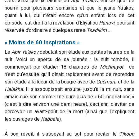
C’est ainsi que la famille du
Abir
Ya’akov
eut de quoi se
nourrir pour plusieurs semaines et que le jeune Ya’akov,
quant à lui, qui n’était encore qu’un enfant lors de cet
épisode, eut droit à la révélation d’Eliyahou
Hanavi
, pourtant
réservée d’ordinaire à quelques rares
Tsadikim
…
« Moins de 60 inspirations »
Le
Abir
Ya’akov
débutait son étude aux petites heures de la
nuit. Voici un aperçu de sa journée : la nuit tombée, il
commençait par étudier 18 chapitres de
Michnayot
; ce
n’est qu’ensuite qu’il dînait rapidement avant de reprendre
son étude à la lueur de la bougie avec de
Guémara
et de la
Halakha
. Il s’assoupissait ensuite, jusqu’à la mi-nuit, sans
jamais que son sommeil ne dure plus de « 60 inspirations »
(c’est-à-dire environ une demi-heure), ceci afin d’éviter de
percevoir un avant-goût de la mort (ainsi que l’expliquent
les ouvrages de
Kabbala
).
À son réveil, il s’asseyait au sol pour réciter le
Tikoun