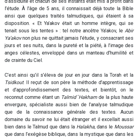
d’assiduité et chacun de ses instants était mis à profit dans
l’étude. À l’âge de 5 ans, il connaissait déjà toute la Bible
ainsi que quelques traités talmudiques, qui étaient à sa
disposition. « Et Ya’akov était un homme intègre, qui se
tenait sous les tentes » : tel notre ancêtre Ya’akov, le
Abir
Ya’akov
non plus ne quittait jamais l’étude, y consacrant ses
jours et ses nuits, dans la pureté et la piété, à l’image des
anges célestes, enveloppé dans un manteau d’humilité et
de crainte du Ciel.
C’est ainsi qu’il s’éleva de jour en jour dans la Torah et la
Tsidkout
. Il reçut de son père la méthode d’apprentissage
et d’approfondissement des textes, et bientôt, on le
reconnut comme étant un
Talmid
‘
Hakham
de la plus haute
envergure, spécialiste aussi bien de l’analyse talmudique
que de la connaissance générale des textes. Aucun
domaine du savoir ne lui était étranger et il excellait aussi
bien dans le Talmud que dans la
Halakha
, dans le
Moussar
que dans l’exégèse biblique, dans la mystique que dans les