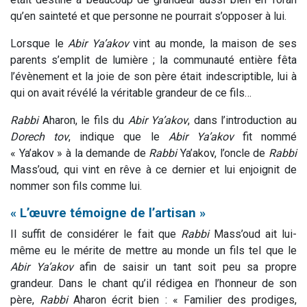
qu’en sainteté et que personne ne pourrait s’opposer à lui.
Lorsque le
Abir
Ya’akov
vint au monde, la maison de ses
parents s’emplit de lumière ; la communauté entière fêta
l’évènement et la joie de son père était indescriptible, lui à
qui on avait révélé la véritable grandeur de ce fils…
Rabbi
Aharon, le fils du
Abir
Ya’akov
, dans l’introduction au
Dorech
tov
, indique que le
Abir
Ya’akov
fit nommé
« Ya’akov » à la demande de
Rabbi
Ya’akov, l’oncle de
Rabbi
Mass’oud, qui vint en rêve à ce dernier et lui enjoignit de
nommer son fils comme lui.
« L’œuvre témoigne de l’artisan »
Il suffit de considérer le fait que
Rabbi
Mass’oud ait lui-
même eu le mérite de mettre au monde un fils tel que le
Abir
Ya’akov
afin de saisir un tant soit peu sa propre
grandeur. Dans le chant qu’il rédigea en l’honneur de son
père,
Rabbi
Aharon écrit bien : « Familier des prodiges,