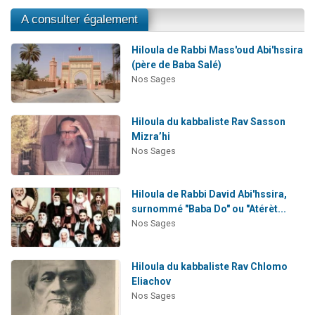
A consulter également
Hiloula de Rabbi Mass'oud Abi'hssira
(père de Baba Salé)
Nos Sages
Hiloula du kabbaliste Rav Sasson
Mizra’hi
Nos Sages
Hiloula de Rabbi David Abi'hssira,
surnommé "Baba Do" ou "Atérèt...
Nos Sages
Hiloula du kabbaliste Rav Chlomo
Eliachov
Nos Sages