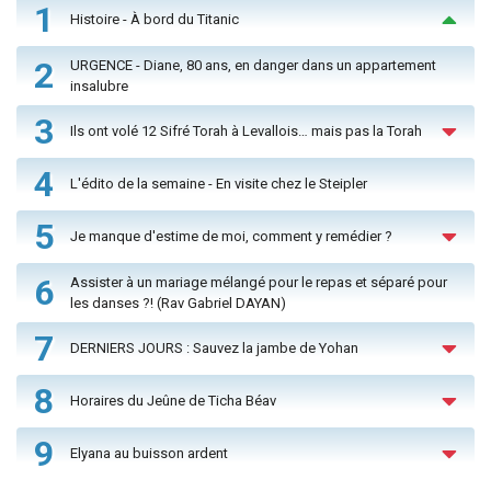
1
Histoire - À bord du Titanic
2
URGENCE - Diane, 80 ans, en danger dans un appartement
insalubre
3
Ils ont volé 12 Sifré Torah à Levallois… mais pas la Torah
4
L'édito de la semaine - En visite chez le Steipler
5
Je manque d'estime de moi, comment y remédier ?
6
Assister à un mariage mélangé pour le repas et séparé pour
les danses ?! (Rav Gabriel DAYAN)
7
DERNIERS JOURS : Sauvez la jambe de Yohan
8
Horaires du Jeûne de Ticha Béav
9
Elyana au buisson ardent