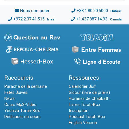
Nous contacter
+33.1.80.20.5000
France
+972.2.37.41.515
+1.437.887.14.93
Israël
Canada
Raccourcis
Ressources
Paracha de la semaine
Calendrier Juif
Fêtes Juives
Sidour (livre de prière)
News
Horaires de Chabbath
Cours Mp3-Vidéo
Livres Torah-Box
Yéchiva Torah-Box
Inscription
Dédicacer un cours
Podcast Torah-Box
English Version