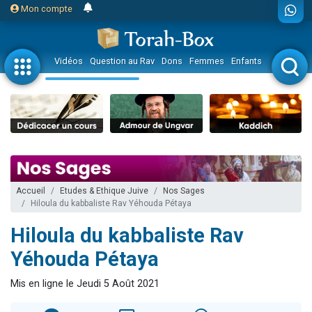
Mon compte
Vidéos
Question au Rav
Dons
Femmes
Enfants
Etude sur 
Accueil
Etudes & Ethique Juive
Nos Sages
Hiloula du kabbaliste Rav Yéhouda Pétaya
Hiloula du kabbaliste Rav
Yéhouda Pétaya
Mis en ligne le Jeudi 5 Août 2021