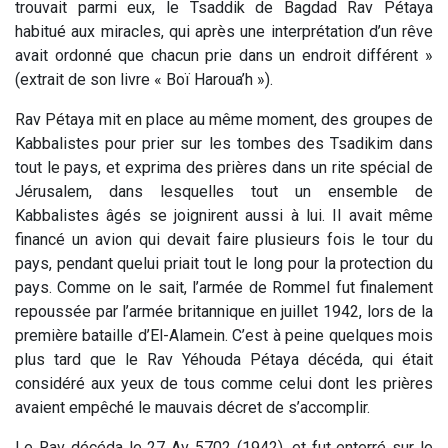
trouvait parmi eux, le Tsaddik de Bagdad Rav Pétaya
habitué aux miracles, qui après une interprétation d’un rêve
avait ordonné que chacun prie dans un endroit différent »
(extrait de son livre « Boï Haroua’h »).
Rav Pétaya mit en place au même moment, des groupes de
Kabbalistes pour prier sur les tombes des Tsadikim dans
tout le pays, et exprima des prières dans un rite spécial de
Jérusalem, dans lesquelles tout un ensemble de
Kabbalistes âgés se joignirent aussi à lui. Il avait même
financé un avion qui devait faire plusieurs fois le tour du
pays, pendant quelui priait tout le long pour la protection du
pays. Comme on le sait, l’armée de Rommel fut finalement
repoussée par l’armée britannique en juillet 1942, lors de la
première bataille d’El-Alamein. C’est à peine quelques mois
plus tard que le Rav Yéhouda Pétaya décéda, qui était
considéré aux yeux de tous comme celui dont les prières
avaient empêché le mauvais décret de s’accomplir.
Le Rav décéda le 27 Av 5702 (1942), et fut enterré sur le