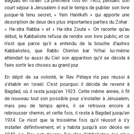
Bagdad en Israël. La première fois en 1905, pendant son
court séjour à Jérusalem il eut le temps de publier son livre
jusque-là tenu secret, « Yaïn Haréka’h » qui apporte une
description de deux des plus importantes parties du Zohar :
« Ha-idra Rabba » et « Ha-idra Zouta ». On raconte qu’au
début, le Kabbaliste refusa de rendre son livre public, et ce
n’est que parce qu’il a entendu de la bouche d’autres
Kabbalistes, que Rabbi Chim’on bar Yo’haï lui-même
attendait lui aussi du Ciel son apparition qu’il se décida à
faire sortir les choses au grand jour.
En dépit de sa volonté, le Rav Pétaya n’a pas réussi à
s’établir en Israël. C’est pourquoi il décida de revenir à
Bagdad, où il resta jusqu’en 1923. Cette même année, il fit
de nouveau tout son possible pour s’installer à Jérusalem,
mais peu de temps après, il se retrouva encore à
rebrousser chemin, et cette fois, il resta à Bagdad jusqu’en
1934. Ce n’est que la troisième fois qu’il réussit à s’y
installer définitivement, et y habita jusqu’à son décès en