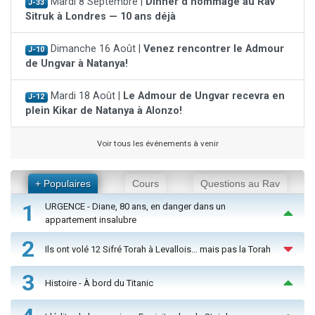
Mardi 8 Septembre |
Dinner d'hommage au Rav
J-33
Sitruk à Londres — 10 ans déjà
Dimanche 16 Août |
Venez rencontrer le Admour
J-10
de Ungvar à Natanya!
Mardi 18 Août |
Le Admour de Ungvar recevra en
J-12
plein Kikar de Natanya à Alonzo!
Voir tous les événements à venir
+ Populaires
Cours
Questions au Rav
1
URGENCE - Diane, 80 ans, en danger dans un
appartement insalubre
2
Ils ont volé 12 Sifré Torah à Levallois… mais pas la Torah
3
Histoire - À bord du Titanic