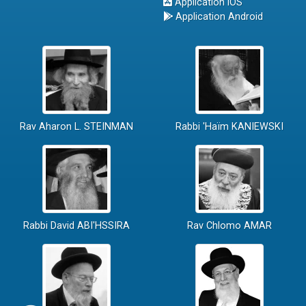
Application iOS
Application Android
Rav Aharon L. STEINMAN
Rabbi 'Haïm KANIEWSKI
Rabbi David ABI'HSSIRA
Rav Chlomo AMAR