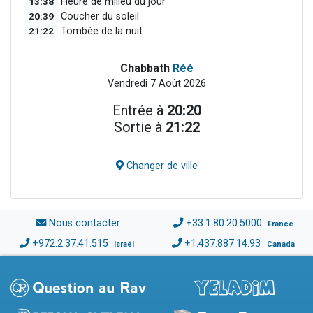
13:38
Heure de milieu du jour
20:39
Coucher du soleil
21:22
Tombée de la nuit
Chabbath
Réé
Vendredi 7 Août 2026
Entrée à
20:20
Sortie à
21:22
Changer de ville
Nous contacter
+33.1.80.20.5000
France
+972.2.37.41.515
+1.437.887.14.93
Israël
Canada