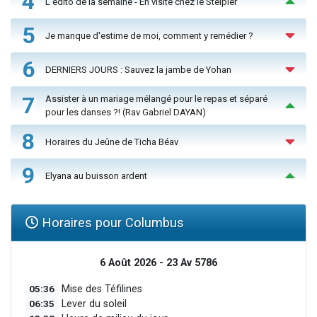
4
L'édito de la semaine - En visite chez le Steipler
5
Je manque d'estime de moi, comment y remédier ?
6
DERNIERS JOURS : Sauvez la jambe de Yohan
7
Assister à un mariage mélangé pour le repas et séparé
pour les danses ?! (Rav Gabriel DAYAN)
8
Horaires du Jeûne de Ticha Béav
9
Elyana au buisson ardent
Horaires pour Columbus
6 Août 2026 - 23 Av 5786
05:36
Mise des Téfilines
06:35
Lever du soleil