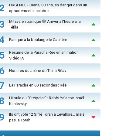
2
URGENCE - Diane, 80 ans, en danger dans un
appartement insalubre
3
Mitsva en panique 😨 Arriver à l'heure à la
Téfila
4
Panique à la boulangerie Cachère
5
Résumé de la Paracha Réé en animation
Vidéo IA
6
Horaires du Jeûne de Ticha Béav
7
La Paracha en 60 secondes : Réé
8
Hiloula du "Steïpeler" : Rabbi Ya’acov Israël
Kanievsky
9
Ils ont volé 12 Sifré Torah à Levallois… mais
pas la Torah