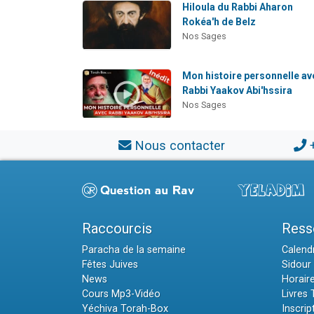
Hiloula du Rabbi Aharon
Rokéa'h de Belz
Nos Sages
Mon histoire personnelle av
Rabbi Yaakov Abi'hssira
Nos Sages
Nous contacter
Raccourcis
Ress
Paracha de la semaine
Calendr
Fêtes Juives
Sidour 
News
Horair
Cours Mp3-Vidéo
Livres
Yéchiva Torah-Box
Inscrip