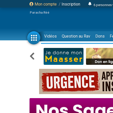
Mon compte
/
Inscription
6 personnes 
4 personn
Paracha Réé
2 personn
17 personnes
4 personnes 
Vidéos
Question au Rav
Dons
F
Il reste 
23 person
Eva vient de
4 personnes 
3 personnes 
3 personn
Odaya vient 
13 personnes
2 personnes 
30 perso