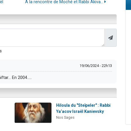
ël
A la rencontre de Moché et Rabbi Akiva...
s
19/06/2024 - 22h13
ar... En 2004.....
Hiloula du "Steïpeler" : Rabbi
Ya’acov Israël Kanievsky
Nos Sages