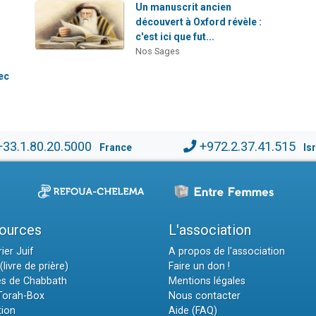
Un manuscrit ancien
découvert à Oxford révèle :
c'est ici que fut...
Nos Sages
ec
+33.1.80.20.5000
+972.2.37.41.515
France
Is
ources
L'association
ier Juif
A propos de l'association
(livre de prière)
Faire un don !
es de Chabbath
Mentions légales
 Torah-Box
Nous contacter
tion
Aide (FAQ)