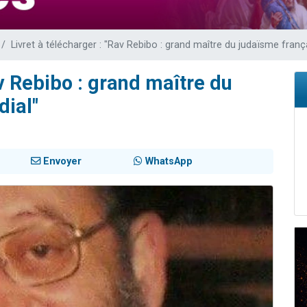
49 places pour étudier en groupe sur Zoom
lles musiques dans Torah-Box Music
Livret à télécharger : "Rav Rebibo : grand maître du judaïsme franç
viennent de nous rejoindre sur WhatsApp
viennent de nous rejoindre sur WhatsApp
av Rebibo : grand maître du
viennent de nous rejoindre sur WhatsApp
dial"
Envoyer
WhatsApp