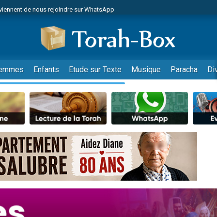
viennent de nous rejoindre sur WhatsApp
es viennent de faire un don pour Reloger Rivka, 6 enfants, victime de violences
es viennent de faire un don pour 1 Journée de Vacances Pour les Enfants
 viennent de demander une bénédiction
viennent de nous rejoindre sur WhatsApp
emmes
Enfants
Etude sur Texte
Musique
Paracha
Di
49 places pour étudier en groupe sur Zoom
nes viennent de faire un don pour Diane, 80 ans, dans un appartement insalu
 donner son Maasser
viennent de nous rejoindre sur WhatsApp
viennent de nous rejoindre sur WhatsApp
es viennent de faire un don pour 5 jours de vacances aux Orphelins
de donner son Maasser
 viennent de demander une bénédiction
viennent de nous rejoindre sur WhatsApp
nnes viennent de faire un don pour Sauvez la jambe de Yohan