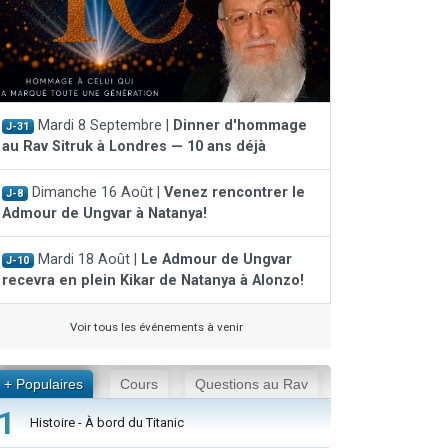
Mardi 8 Septembre |
Dinner d'hommage
J-31
au Rav Sitruk à Londres — 10 ans déjà
Dimanche 16 Août |
Venez rencontrer le
J-8
Admour de Ungvar à Natanya!
Mardi 18 Août |
Le Admour de Ungvar
J-10
recevra en plein Kikar de Natanya à Alonzo!
Voir tous les événements à venir
+ Populaires
Cours
Questions au Rav
1
Histoire - À bord du Titanic