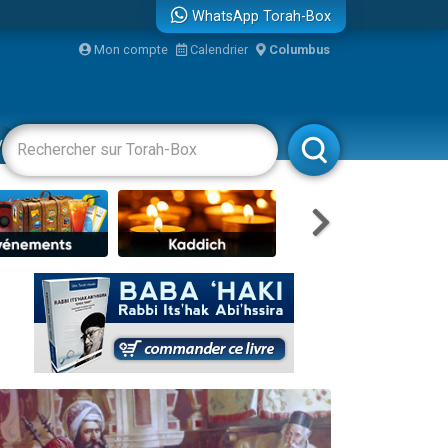
WhatsApp Torah-Box
...
Mon compte
Calendrier
Columbus
vertissements
Livres
Rabbanim
bre