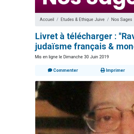
Il reste 
12 nouve
Accueil
Etudes & Ethique Juive
Nos Sages
3 personnes 
2 personnes 
Livret à télécharger : "R
2 personnes 
judaïsme français & mon
Mis en ligne le Dimanche 30 Juin 2019
Commenter
Imprimer