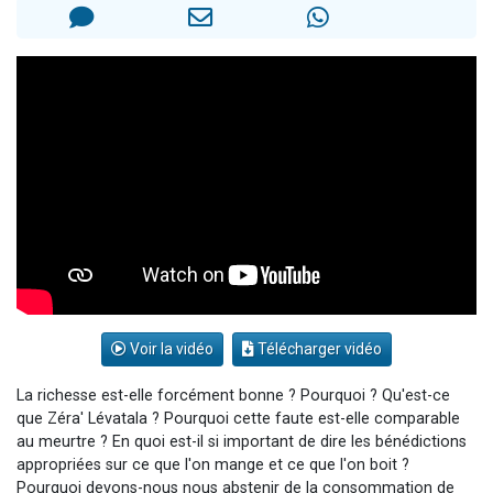
Nouvelle émission radio : Visions de grandeur n°104 : Le Chabbath et le Birkat Hamazone à travers le temps
61 personnes viennent de demander une bénédiction
Ariel vient de donner son Maasser
Il reste 49 places pour étudier en groupe sur Zoom
Eva vient de donner son Maasser
Voir la vidéo
Télécharger vidéo
La richesse est-elle forcément bonne ? Pourquoi ? Qu'est-ce
que Zéra' Lévatala ? Pourquoi cette faute est-elle comparable
au meurtre ? En quoi est-il si important de dire les bénédictions
appropriées sur ce que l'on mange et ce que l'on boit ?
Pourquoi devons-nous nous abstenir de la consommation de