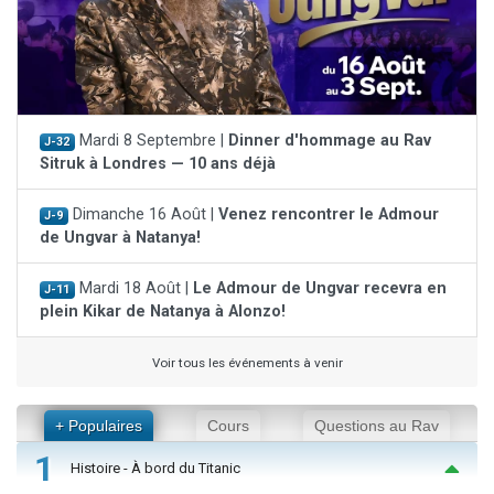
Mardi 8 Septembre |
Dinner d'hommage au Rav
J-32
Sitruk à Londres — 10 ans déjà
Dimanche 16 Août |
Venez rencontrer le Admour
J-9
de Ungvar à Natanya!
Mardi 18 Août |
Le Admour de Ungvar recevra en
J-11
plein Kikar de Natanya à Alonzo!
Voir tous les événements à venir
+ Populaires
Cours
Questions au Rav
1
Histoire - À bord du Titanic