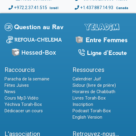
+972.2.37.41.515
+1.437.887.14.93
Israël
Canada
Raccourcis
Ressources
Paracha de la semaine
Calendrier Juif
Fêtes Juives
Sidour (livre de prière)
News
Horaires de Chabbath
Cours Mp3-Vidéo
Livres Torah-Box
Yéchiva Torah-Box
Inscription
Dédicacer un cours
Podcast Torah-Box
English Version
L'association
Retrouvez-nous...