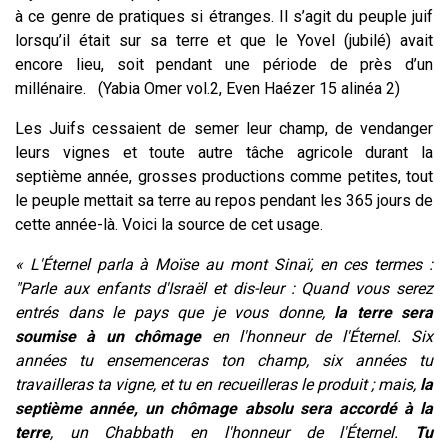
à ce genre de pratiques si étranges. Il s’agit du peuple juif
lorsqu’il était sur sa terre et que le Yovel (jubilé) avait
encore lieu, soit pendant une période de près d’un
millénaire. (Yabia Omer vol.2, Even Haézer 15 alinéa 2)
Les Juifs cessaient de semer leur champ, de vendanger
leurs vignes et toute autre tâche agricole durant la
septième année, grosses productions comme petites, tout
le peuple mettait sa terre au repos pendant les 365 jours de
cette année-là. Voici la source de cet usage.
« L'Éternel parla à Moïse au mont Sinaï, en ces termes :
"Parle aux enfants d'Israël et dis-leur : Quand vous serez
entrés dans le pays que je vous donne,
la terre sera
soumise à un chômage
en l'honneur de l'Éternel. Six
années tu ensemenceras ton champ, six années tu
travailleras ta vigne, et tu en recueilleras le produit ; mais,
la
septième année, un chômage absolu sera accordé à la
terre
, un Chabbath en l'honneur de l'Éternel.
Tu