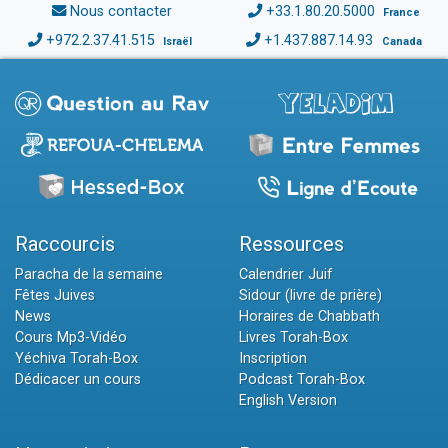
Nous contacter
+33.1.80.20.5000
France
+972.2.37.41.515
+1.437.887.14.93
Israël
Canada
Raccourcis
Ressources
Paracha de la semaine
Calendrier Juif
Fêtes Juives
Sidour (livre de prière)
News
Horaires de Chabbath
Cours Mp3-Vidéo
Livres Torah-Box
Yéchiva Torah-Box
Inscription
Dédicacer un cours
Podcast Torah-Box
English Version