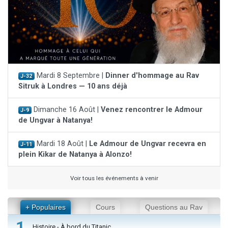
Mardi 8 Septembre |
Dinner d'hommage au Rav
J-32
Sitruk à Londres — 10 ans déjà
Dimanche 16 Août |
Venez rencontrer le Admour
J-9
de Ungvar à Natanya!
Mardi 18 Août |
Le Admour de Ungvar recevra en
J-11
plein Kikar de Natanya à Alonzo!
Voir tous les événements à venir
+ Populaires
Cours
Questions au Rav
1
Histoire - À bord du Titanic