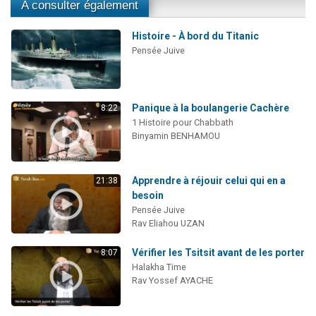
A consulter également
Histoire - À bord du Titanic
Pensée Juive
Panique à la boulangerie Cachère
8:22
1 Histoire pour Chabbath
Binyamin BENHAMOU
Apprendre à réjouir celui qui en a
21:38
besoin
Pensée Juive
Rav Eliahou UZAN
Vérifier les Tsitsit avant de les porter
8:07
Halakha Time
Rav Yossef AYACHE