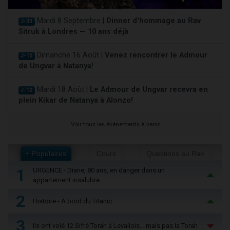
Mardi 8 Septembre |
Dinner d'hommage au Rav
J-33
Sitruk à Londres — 10 ans déjà
Dimanche 16 Août |
Venez rencontrer le Admour
J-10
de Ungvar à Natanya!
Mardi 18 Août |
Le Admour de Ungvar recevra en
J-12
plein Kikar de Natanya à Alonzo!
Voir tous les événements à venir
+ Populaires
Cours
Questions au Rav
1
URGENCE - Diane, 80 ans, en danger dans un
appartement insalubre
2
Histoire - À bord du Titanic
3
Ils ont volé 12 Sifré Torah à Levallois… mais pas la Torah