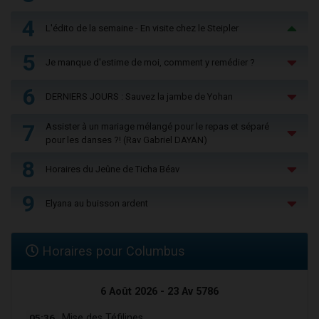
4
L'édito de la semaine - En visite chez le Steipler
5
Je manque d'estime de moi, comment y remédier ?
6
DERNIERS JOURS : Sauvez la jambe de Yohan
7
Assister à un mariage mélangé pour le repas et séparé
pour les danses ?! (Rav Gabriel DAYAN)
8
Horaires du Jeûne de Ticha Béav
9
Elyana au buisson ardent
Horaires pour Columbus
6 Août 2026 - 23 Av 5786
05:36
Mise des Téfilines