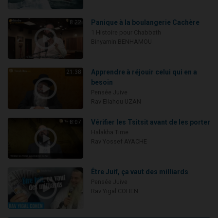
Panique à la boulangerie Cachère
8:22
1 Histoire pour Chabbath
Binyamin BENHAMOU
Apprendre à réjouir celui qui en a
21:38
besoin
Pensée Juive
Rav Eliahou UZAN
Vérifier les Tsitsit avant de les porter
8:07
Halakha Time
Rav Yossef AYACHE
Être Juif, ça vaut des milliards
Pensée Juive
Rav Yigal COHEN