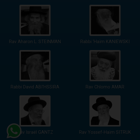
Rav Aharon L. STEINMAN
Rabbi 'Haïm KANIEWSKI
Rabbi David ABI'HSSIRA
Rav Chlomo AMAR
Rav Israël GANTZ
Rav Yossef-Haïm SITRUK