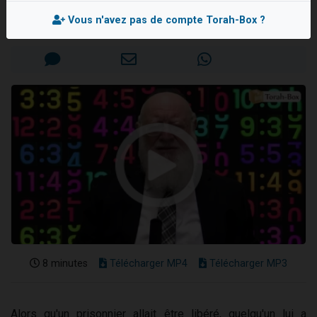
Rav David BREISACHER
11 personnes viennent de demander une bénédiction
Vous n'avez pas de compte Torah-Box ?
Mis en ligne le Dimanche 24 Mai 2026
Il reste 49 places pour étudier en groupe sur Zoom
3 personnes viennent de faire un don pour Diane, 80 ans, dans un appartement insalubre
2 personnes viennent de nous rejoindre sur WhatsApp
2 personnes viennent de faire un don pour Tsédaka : pauvres d'Israel
8 minutes
Télécharger MP4
Télécharger MP3
Alors qu'un prisonnier allait être libéré, quelqu'un lui a