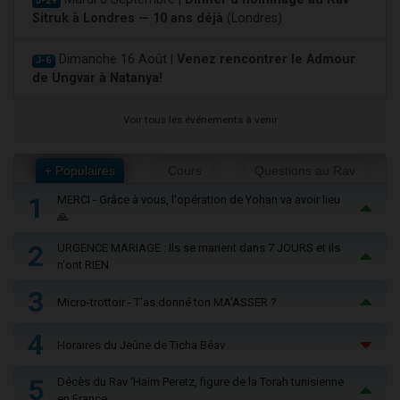
J-29
Sitruk à Londres — 10 ans déjà
(Londres)
Dimanche 16 Août |
Venez rencontrer le Admour
J-6
de Ungvar à Natanya!
Voir tous les événements à venir
+ Populaires
Cours
Questions au Rav
1
MERCI - Grâce à vous, l'opération de Yohan va avoir lieu
🙏
2
URGENCE MARIAGE : Ils se marient dans 7 JOURS et ils
n'ont RIEN
3
Micro-trottoir - T'as donné ton MA’ASSER ?
4
Horaires du Jeûne de Ticha Béav
5
Décès du Rav ‘Haïm Peretz, figure de la Torah tunisienne
en France