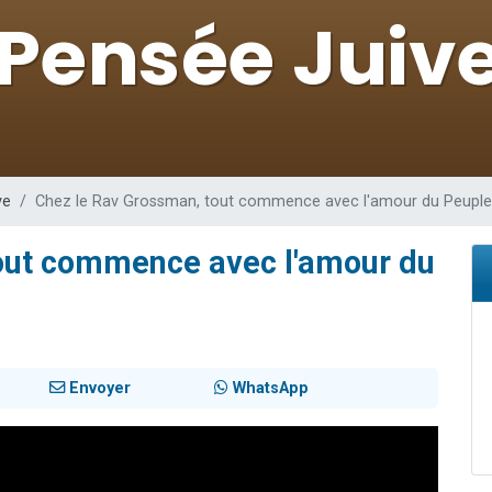
 viennent de demander une bénédiction
nnes viennent de faire un don pour Sauvez la jambe de Yohan
49 places pour étudier en groupe sur Zoom
lles musiques dans Torah-Box Music
 viennent de demander une bénédiction
ve
Chez le Rav Grossman, tout commence avec l'amour du Peuple 
out commence avec l'amour du
Envoyer
WhatsApp