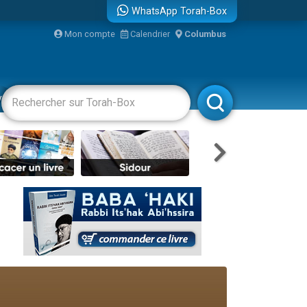
WhatsApp Torah-Box
bre
Mon compte
Calendrier
Columbus
...
vertissements
Livres
Rabbanim