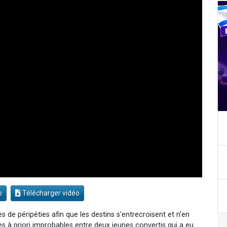
o
Télécharger vidéo
 de péripéties afin que les destins s'entrecroisent et n'en
s à priori improbables entre deux jeunes convertis qui a eu