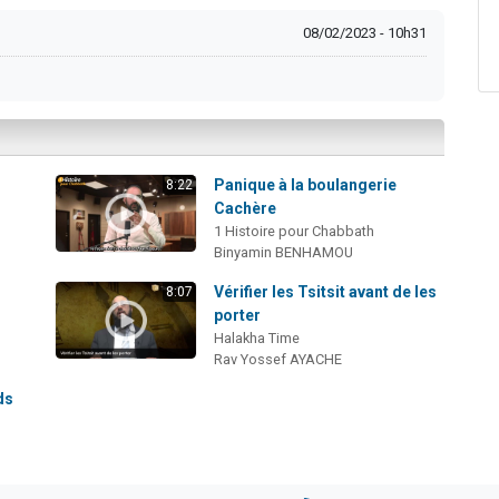
08/02/2023 - 10h31
Panique à la boulangerie
8:22
Cachère
1 Histoire pour Chabbath
Binyamin BENHAMOU
i
Vérifier les Tsitsit avant de les
8:07
porter
Halakha Time
Rav Yossef AYACHE
ds