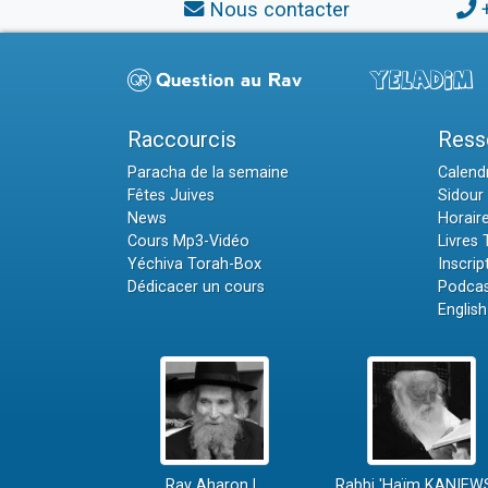
Nous contacter
Raccourcis
Ress
Paracha de la semaine
Calendr
Fêtes Juives
Sidour 
News
Horair
Cours Mp3-Vidéo
Livres
Yéchiva Torah-Box
Inscrip
Dédicacer un cours
Podcas
English
Rav Aharon L.
Rabbi 'Haïm KANIEW