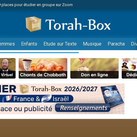
49 places pour étudier en groupe sur Zoom
nes viennent de faire un don pour Diane, 80 ans, dans un appartement insalu
viennent de nous rejoindre sur WhatsApp
viennent de nous rejoindre sur WhatsApp
es viennent de faire un don pour Reloger Rivka, 6 enfants, victime de violences
emmes
Enfants
Etude sur Texte
Musique
Paracha
Di
es viennent de faire un don pour 1 Journée de Vacances Pour les Enfants
 viennent de demander une bénédiction
viennent de nous rejoindre sur WhatsApp
49 places pour étudier en groupe sur Zoom
 donner son Maasser
viennent de nous rejoindre sur WhatsApp
viennent de nous rejoindre sur WhatsApp
de donner son Maasser
es viennent de faire un don pour 5 jours de vacances aux Orphelins
viennent de nous rejoindre sur WhatsApp