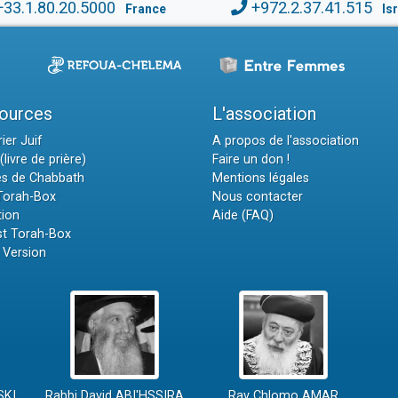
+33.1.80.20.5000
+972.2.37.41.515
France
Is
ources
L'association
ier Juif
A propos de l'association
(livre de prière)
Faire un don !
es de Chabbath
Mentions légales
 Torah-Box
Nous contacter
tion
Aide (FAQ)
t Torah-Box
 Version
SKI
Rabbi David ABI'HSSIRA
Rav Chlomo AMAR