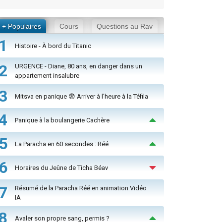
+ Populaires
Cours
Questions au Rav
1
Histoire - À bord du Titanic
2
URGENCE - Diane, 80 ans, en danger dans un
appartement insalubre
3
Mitsva en panique 😨 Arriver à l'heure à la Téfila
4
Panique à la boulangerie Cachère
5
La Paracha en 60 secondes : Réé
6
Horaires du Jeûne de Ticha Béav
7
Résumé de la Paracha Réé en animation Vidéo
IA
8
Avaler son propre sang, permis ?