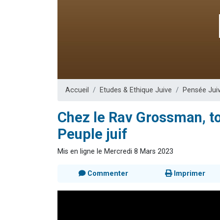
13 personnes
30 perso
Il reste 
12 nouve
29 personnes
Accueil
Etudes & Ethique Juive
Pensée Jui
Chez le Rav Grossman, t
Peuple juif
Mis en ligne le Mercredi 8 Mars 2023
Commenter
Imprimer