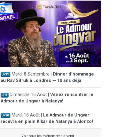
Mardi 8 Septembre |
Dinner d'hommage
J-31
au Rav Sitruk à Londres — 10 ans déjà
Dimanche 16 Août |
Venez rencontrer le
J-8
Admour de Ungvar à Natanya!
Mardi 18 Août |
Le Admour de Ungvar
J-10
recevra en plein Kikar de Natanya à Alonzo!
Voir tous les événements à venir