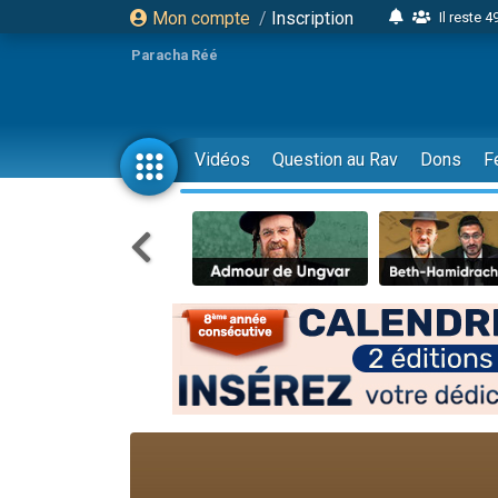
Mon compte
/
Inscription
Il reste 
16 person
Paracha Réé
2 personnes 
6 personnes 
4 personn
Vidéos
Question au Rav
Dons
F
2 personn
17 personnes
4 personnes 
Il reste 
Eva vient de
4 personnes 
3 personnes 
Odaya vient 
3 personn
2 personnes 