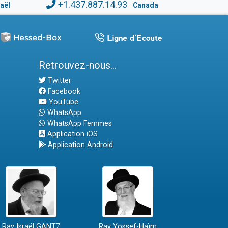
+1.437.887.14.93
raël
Canada
Retrouvez-nous...
Twitter
Facebook
YouTube
WhatsApp
WhatsApp Femmes
Application iOS
Application Android
Rav Israël GANTZ
Rav Yossef-Haïm